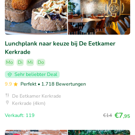
Lunchplank naar keuze bij De Eetkamer
Kerkrade
Mo
Di
Mi
Do
Sehr beliebter Deal
9.9
Perfekt
• 1.718 Bewertungen
De Eetkamer Kerkrade
Kerkrade (4km)
€7
Verkauft: 119
€14
,95