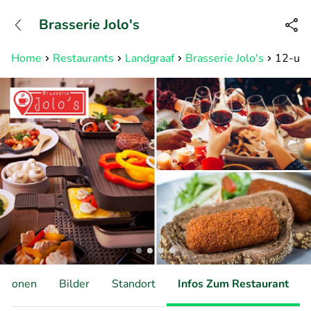
+31882050505
Brasserie Jolo's
Erreichbar bis 23:00 Uhr (max
0,09€/Min)
Home
Restaurants
Landgraaf
Brasserie Jolo's
12-uurt
ationen
Bilder
Standort
Infos Zum Restaurant