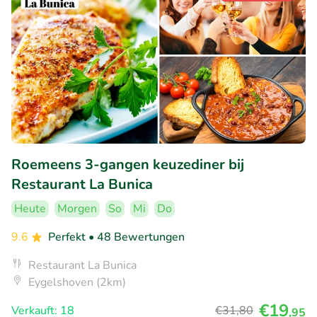
Roemeens 3-gangen keuzediner bij
Restaurant La Bunica
Heute
Morgen
So
Mi
Do
9.6
Perfekt
• 48 Bewertungen
Restaurant La Bunica
Eygelshoven (2km)
€19
Verkauft: 18
€31
,80
,95