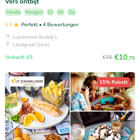
Vers ontbijt
Heute
Morgen
Di
Mi
Do
9.9
Perfekt
• 4 Bewertungen
Lunchroom Buddy's
Landgraaf (1km)
€10
Verkauft: 65
€15
,75
15% Rabatt