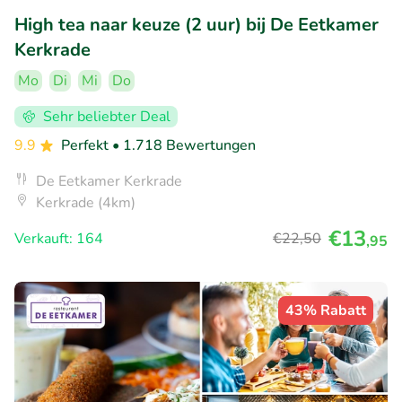
High tea naar keuze (2 uur) bij De Eetkamer
Kerkrade
Mo
Di
Mi
Do
Sehr beliebter Deal
9.9
Perfekt
• 1.718 Bewertungen
De Eetkamer Kerkrade
Kerkrade (4km)
€13
Verkauft: 164
€22
,50
,95
43% Rabatt