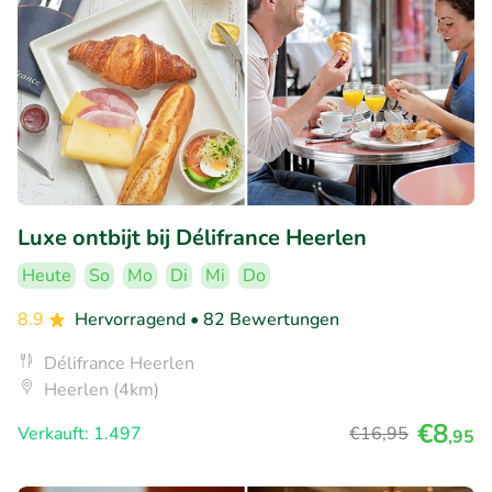
Luxe ontbijt bij Délifrance Heerlen
Heute
So
Mo
Di
Mi
Do
8.9
Hervorragend
• 82 Bewertungen
Délifrance Heerlen
Heerlen (4km)
€8
Verkauft: 1.497
€16
,95
,95