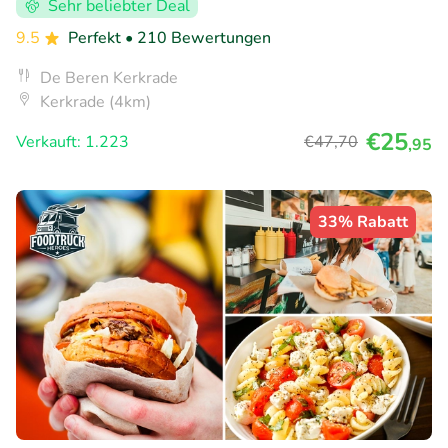
Sehr beliebter Deal
9.5
Perfekt
• 210 Bewertungen
De Beren Kerkrade
Kerkrade (4km)
€25
Verkauft: 1.223
€47
,70
,95
33% Rabatt