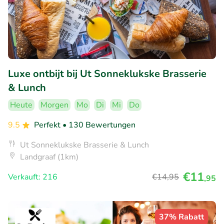
Luxe ontbijt bij Ut Sonneklukske Brasserie
& Lunch
Heute
Morgen
Mo
Di
Mi
Do
9.5
Perfekt
• 130 Bewertungen
Ut Sonneklukske Brasserie & Lunch
Landgraaf (1km)
€11
Verkauft: 216
€14
,95
,95
37% Rabatt