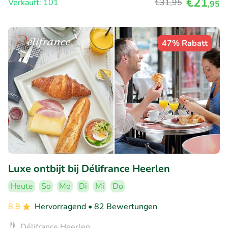
€21
Verkauft: 101
€31
,95
,95
47% Rabatt
Luxe ontbijt bij Délifrance Heerlen
Heute
So
Mo
Di
Mi
Do
8.9
Hervorragend
• 82 Bewertungen
Délifrance Heerlen