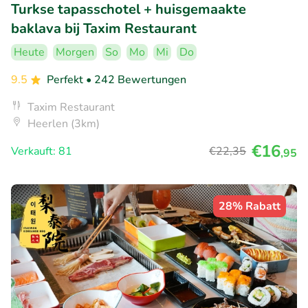
Turkse tapasschotel + huisgemaakte
baklava bij Taxim Restaurant
Heute
Morgen
So
Mo
Mi
Do
9.5
Perfekt
• 242 Bewertungen
Taxim Restaurant
Heerlen (3km)
€16
Verkauft: 81
€22
,35
,95
28% Rabatt