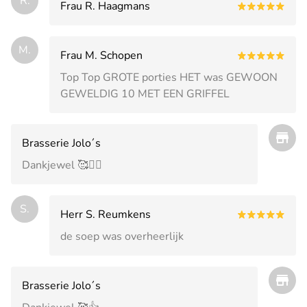
R.
Frau R. Haagmans
M.
Frau M. Schopen
Top Top GROTE porties HET was GEWOON
GEWELDIG 10 MET EEN GRIFFEL
Brasserie Jolo´s
Dankjewel 🥰🙋‍♀️
S.
Herr S. Reumkens
de soep was overheerlijk
Brasserie Jolo´s