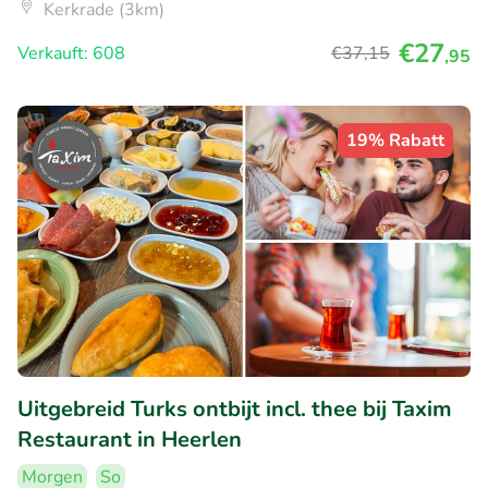
Kerkrade (3km)
€27
Verkauft: 608
€37
,15
,95
19% Rabatt
Uitgebreid Turks ontbijt incl. thee bij Taxim
Restaurant in Heerlen
Morgen
So