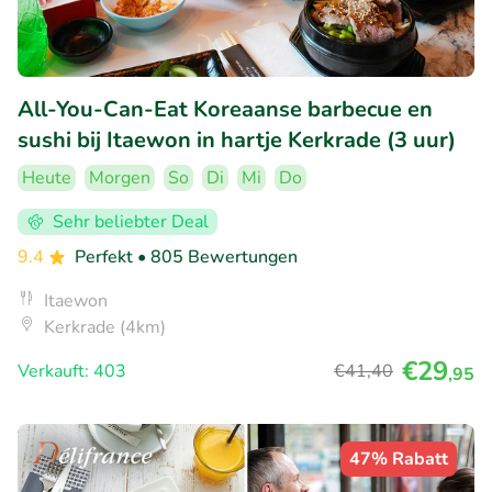
All-You-Can-Eat Koreaanse barbecue en
sushi bij Itaewon in hartje Kerkrade (3 uur)
Heute
Morgen
So
Di
Mi
Do
Sehr beliebter Deal
9.4
Perfekt
• 805 Bewertungen
Itaewon
Kerkrade (4km)
€29
Verkauft: 403
€41
,40
,95
47% Rabatt