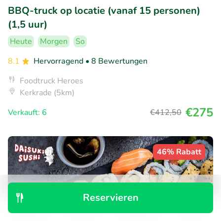
BBQ-truck op locatie (vanaf 15 personen)
(1,5 uur)
Heute
Morgen
So
8.1
Hervorragend
• 8 Bewertungen
Foodtruck Heroes
Kerkrade (5km)
€275
Verkauft: 6
€412
,50
46% Rabatt
Reservieren
Entdecken
Suchen
Buchungen
Menü