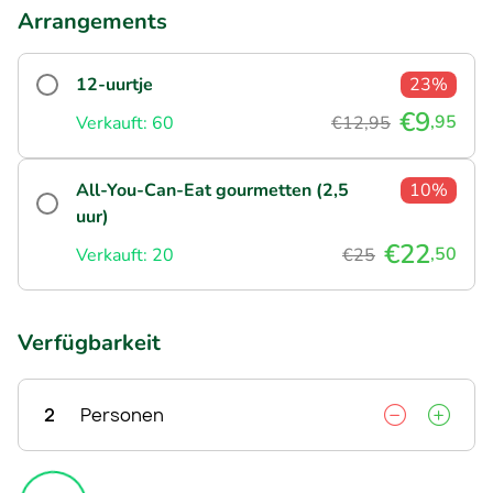
Arrangements
12-uurtje
23%
€9
,95
Verkauft: 60
€12,95
All-You-Can-Eat gourmetten (2,5
10%
uur)
€22
,50
Verkauft: 20
€25
Verfügbarkeit
2
Personen