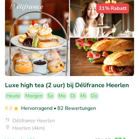
31% Rabatt
Luxe high tea (2 uur) bij Délifrance Heerlen
Heute
Morgen
So
Mo
Di
Mi
Do
8.9
Hervorragend
• 82 Bewertungen
Délifrance Heerlen
Heerlen (4km)