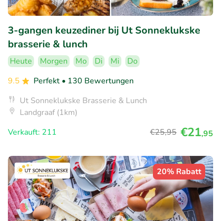
3-gangen keuzediner bij Ut Sonneklukske
brasserie & lunch
Heute
Morgen
Mo
Di
Mi
Do
9.5
Perfekt
• 130 Bewertungen
Ut Sonneklukske Brasserie & Lunch
Landgraaf (1km)
€21
Verkauft: 211
€25
,95
,95
20% Rabatt