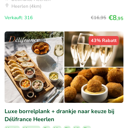
Heerlen (4km)
€8
Verkauft: 316
€16
,95
,95
43% Rabatt
Luxe borrelplank + drankje naar keuze bij
Délifrance Heerlen