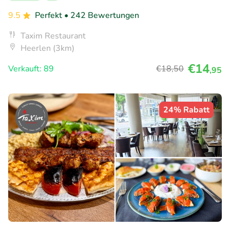
9.5
Perfekt
• 242 Bewertungen
Taxim Restaurant
Heerlen (3km)
€14
Verkauft: 89
€18
,50
,95
24% Rabatt