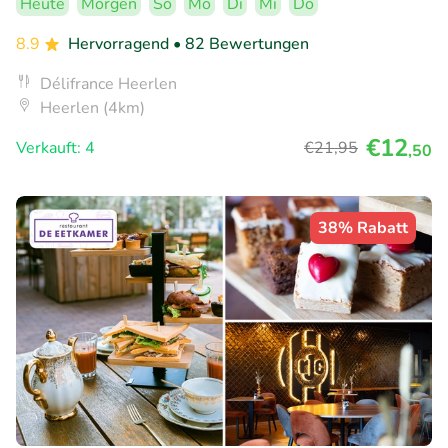
Heute
Morgen
So
Mo
Di
Mi
Do
8.9
Hervorragend
• 82 Bewertungen
Délifrance Heerlen
Heerlen (4km)
€12
Verkauft: 4
€21
,95
,50
38% Rabatt