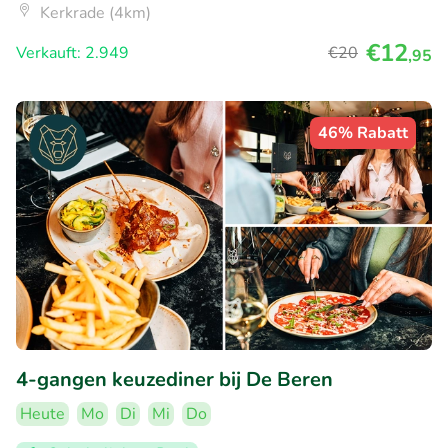
Kerkrade (4km)
€12
Verkauft: 2.949
€20
,95
46% Rabatt
4-gangen keuzediner bij De Beren
Heute
Mo
Di
Mi
Do