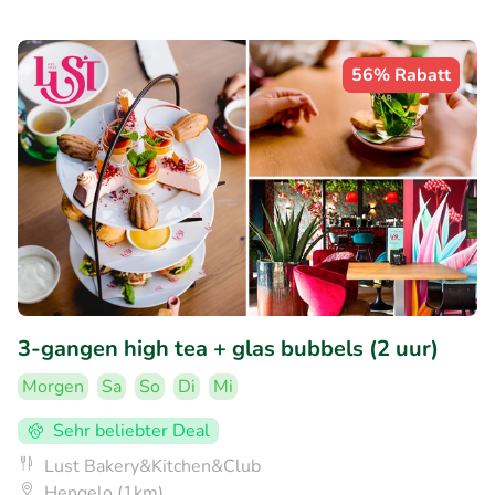
56% Rabatt
3-gangen high tea + glas bubbels (2 uur)
Morgen
Sa
So
Di
Mi
Sehr beliebter Deal
Lust Bakery&Kitchen&Club
Hengelo (1km)