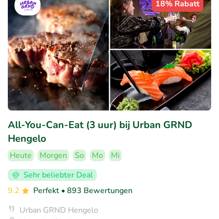
18% Rabatt
All-You-Can-Eat (3 uur) bij Urban GRND
Hengelo
Heute
Morgen
So
Mo
Mi
Sehr beliebter Deal
9.2
Perfekt
• 893 Bewertungen
Urban GRND Hengelo