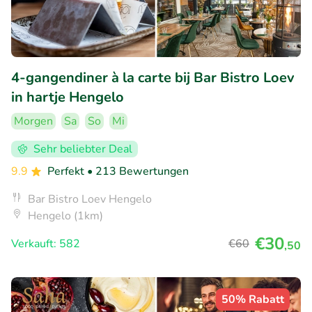
4-gangendiner à la carte bij Bar Bistro Loev
in hartje Hengelo
Morgen
Sa
So
Mi
Sehr beliebter Deal
9.9
Perfekt
• 213 Bewertungen
Bar Bistro Loev Hengelo
Hengelo (1km)
€30
Verkauft: 582
€60
,50
50% Rabatt