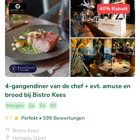
40% Rabatt
4-gangendiner van de chef + evt. amuse en
brood bij Bistro Kees
Morgen
Sa
So
Mi
9.7
Perfekt
• 599 Bewertungen
Bistro Kees
Hengelo (1km)