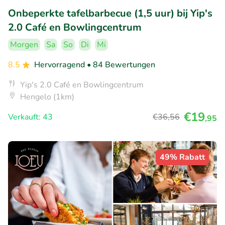
Onbeperkte tafelbarbecue (1,5 uur) bij Yip's
2.0 Café en Bowlingcentrum
Morgen
Sa
So
Di
Mi
8.5
Hervorragend
• 84 Bewertungen
Yip's 2.0 Café en Bowlingcentrum
Hengelo (1km)
€19
Verkauft: 43
€36
,56
,95
49% Rabatt