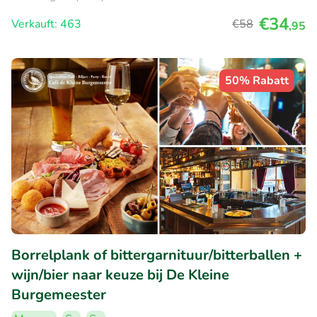
€34
Verkauft: 463
€58
,95
50% Rabatt
Borrelplank of bittergarnituur/bitterballen +
wijn/bier naar keuze bij De Kleine
Burgemeester