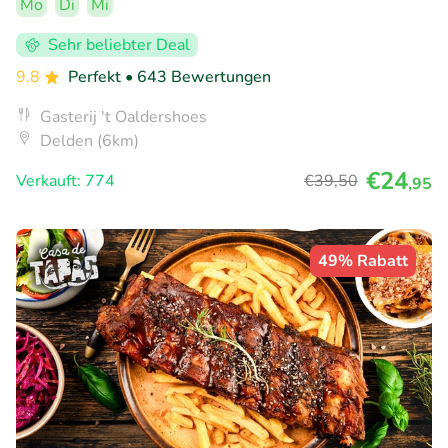
Mo
Di
Mi
Sehr beliebter Deal
9.8
Perfekt
• 643 Bewertungen
Gasterij 't Oaldershoes
Delden (6km)
€24
Verkauft: 774
€39
,50
,95
49% Rabatt