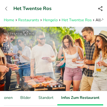
+31882050505
Het Twentse Ros
Erreichbar bis 23:00 Uhr (max
0,09€/Min)
Home
Restaurants
Hengelo
Het Twentse Ros
All-Yo
ationen
Bilder
Standort
Infos Zum Restaurant