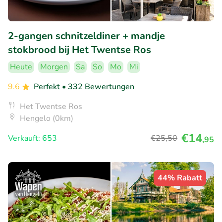
2-gangen schnitzeldiner + mandje
stokbrood bij Het Twentse Ros
Heute
Morgen
Sa
So
Mo
Mi
9.6
Perfekt
• 332 Bewertungen
Het Twentse Ros
Hengelo (0km)
€14
Verkauft: 653
€25
,50
,95
44% Rabatt