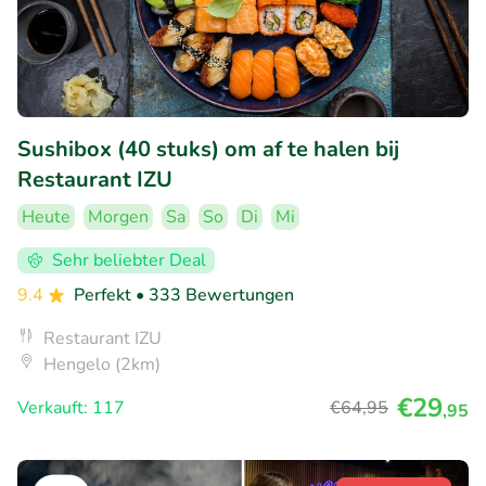
Sushibox (40 stuks) om af te halen bij
Restaurant IZU
Heute
Morgen
Sa
So
Di
Mi
Sehr beliebter Deal
9.4
Perfekt
• 333 Bewertungen
Restaurant IZU
Hengelo (2km)
€29
Verkauft: 117
€64
,95
,95