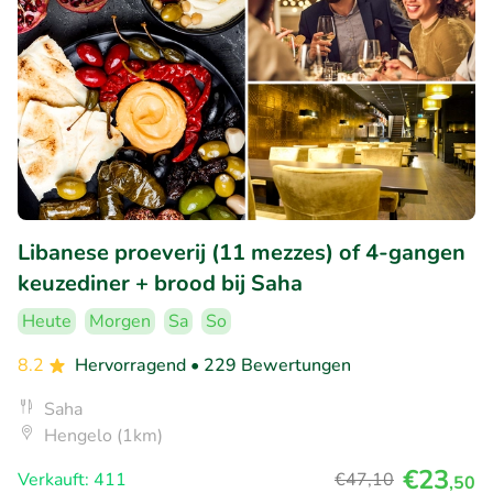
Libanese proeverij (11 mezzes) of 4-gangen
keuzediner + brood bij Saha
Heute
Morgen
Sa
So
8.2
Hervorragend
• 229 Bewertungen
Saha
Hengelo (1km)
€23
Verkauft: 411
€47
,10
,50