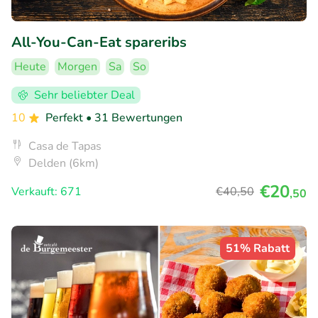
All-You-Can-Eat spareribs
Heute
Morgen
Sa
So
Sehr beliebter Deal
10
Perfekt
• 31 Bewertungen
Casa de Tapas
Delden (6km)
€20
Verkauft: 671
€40
,50
,50
51% Rabatt