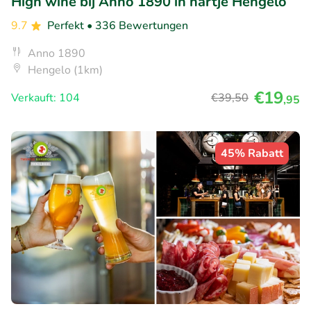
High wine bij Anno 1890 in hartje Hengelo
9.7
Perfekt
• 336 Bewertungen
Anno 1890
Hengelo (1km)
€19
Verkauft: 104
€39
,50
,95
45% Rabatt