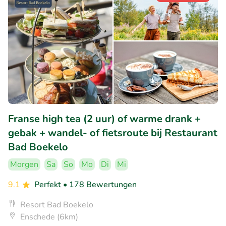
Franse high tea (2 uur) of warme drank +
gebak + wandel- of fietsroute bij Restaurant
Bad Boekelo
Morgen
Sa
So
Mo
Di
Mi
9.1
Perfekt
• 178 Bewertungen
Resort Bad Boekelo
Enschede (6km)