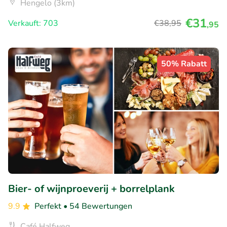
Hengelo (3km)
€31
Verkauft: 703
€38
,95
,95
50% Rabatt
Bier- of wijnproeverij + borrelplank
9.9
Perfekt
• 54 Bewertungen
Café Halfweg