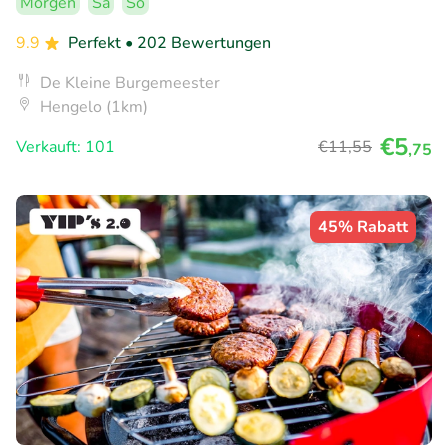
Morgen
Sa
So
9.9
Perfekt
• 202 Bewertungen
De Kleine Burgemeester
Hengelo (1km)
€5
Verkauft: 101
€11
,55
,75
45% Rabatt