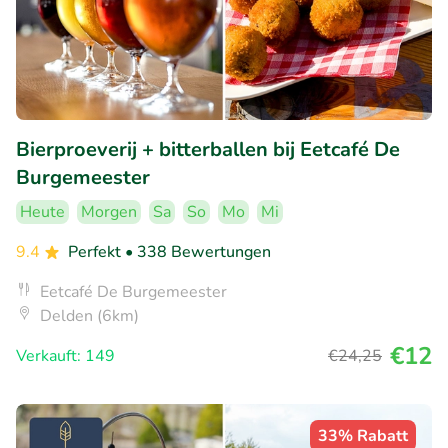
Bierproeverij + bitterballen bij Eetcafé De
Burgemeester
Heute
Morgen
Sa
So
Mo
Mi
9.4
Perfekt
• 338 Bewertungen
Eetcafé De Burgemeester
Delden (6km)
€12
Verkauft: 149
€24
,25
33% Rabatt