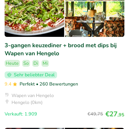
3-gangen keuzediner + brood met dips bij
Wapen van Hengelo
Heute
So
Di
Mi
Sehr beliebter Deal
9.4
Perfekt
• 260 Bewertungen
Wapen van Hengelo
Hengelo (0km)
€27
Verkauft: 1.909
€49
,75
,95