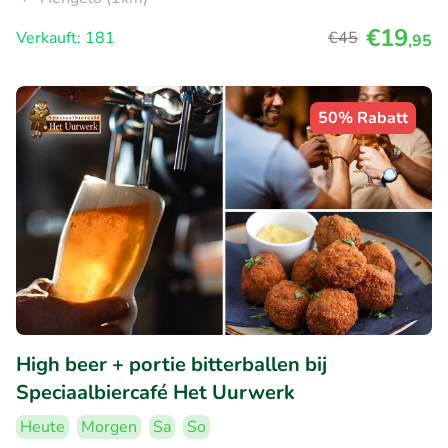
€19
Verkauft: 181
€45
,95
50% Rabatt
High beer + portie bitterballen bij
Speciaalbiercafé Het Uurwerk
Heute
Morgen
Sa
So