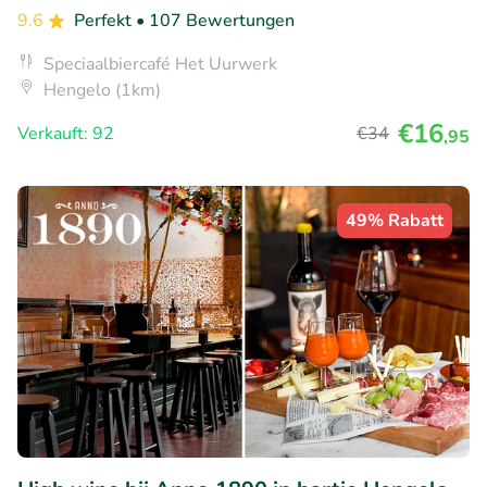
9.6
Perfekt
• 107 Bewertungen
Speciaalbiercafé Het Uurwerk
Hengelo (1km)
€16
Verkauft: 92
€34
,95
49% Rabatt