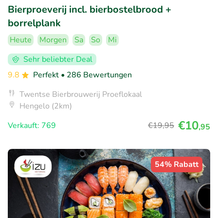
Bierproeverij incl. bierbostelbrood +
borrelplank
Heute
Morgen
Sa
So
Mi
Sehr beliebter Deal
9.8
Perfekt
• 286 Bewertungen
Twentse Bierbrouwerij Proeflokaal
Hengelo (2km)
€10
Verkauft: 769
€19
,95
,95
54% Rabatt