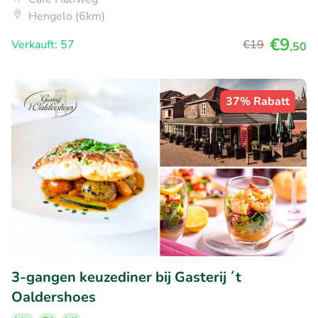
Hengelo (6km)
€9
Verkauft: 57
€19
,50
37% Rabatt
3-gangen keuzediner bij Gasterij ´t
Oaldershoes