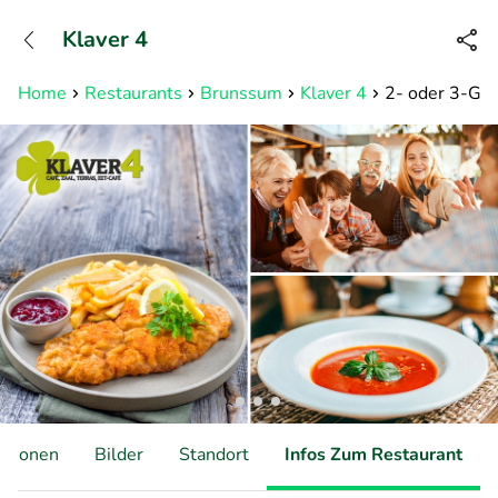
+31882050505
Klaver 4
Erreichbar bis 23:00 Uhr (max
0,09€/Min)
Home
Restaurants
Brunssum
Klaver 4
2- oder 3-Gä
ationen
Bilder
Standort
Infos Zum Restaurant