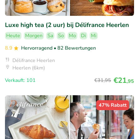
Luxe high tea (2 uur) bij Délifrance Heerlen
Heute
Morgen
Sa
So
Mo
Di
Mi
8.9
Hervorragend
• 82 Bewertungen
Délifrance Heerlen
Heerlen (6km)
€21
Verkauft: 101
€31
,95
,95
47% Rabatt