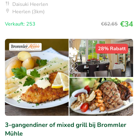
Daisuki Heerlen
Heerlen (3km)
€34
Verkauft: 253
€62
,65
28% Rabatt
3-gangendiner of mixed grill bij Brommler
Mühle