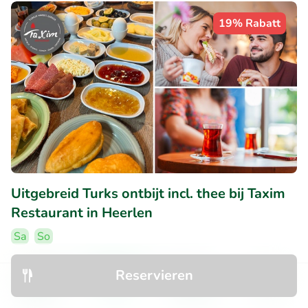
19% Rabatt
Uitgebreid Turks ontbijt incl. thee bij Taxim
Restaurant in Heerlen
Sa
So
9.5
Perfekt
• 241 Bewertungen
Reservieren
Taxim Restaurant
Entdecken
Suchen
Buchungen
Menü