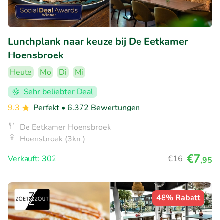
Lunchplank naar keuze bij De Eetkamer
Hoensbroek
Heute
Mo
Di
Mi
Sehr beliebter Deal
9.3
Perfekt
• 6.372 Bewertungen
De Eetkamer Hoensbroek
Hoensbroek (3km)
€7
Verkauft: 302
€16
,95
48% Rabatt