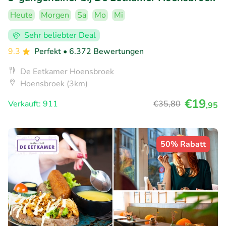
Heute
Morgen
Sa
Mo
Mi
Sehr beliebter Deal
9.3
Perfekt
• 6.372 Bewertungen
De Eetkamer Hoensbroek
Hoensbroek (3km)
€19
Verkauft: 911
€35
,80
,95
50% Rabatt