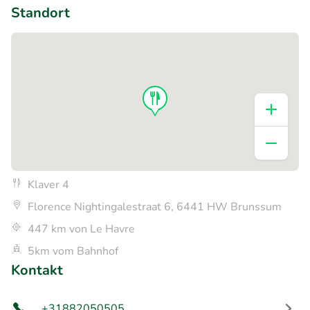
Standort
Klaver 4
Florence Nightingalestraat 6, 6441 HW Brunssum
447 km von Le Havre
5km vom Bahnhof
Kontakt
+31882050505