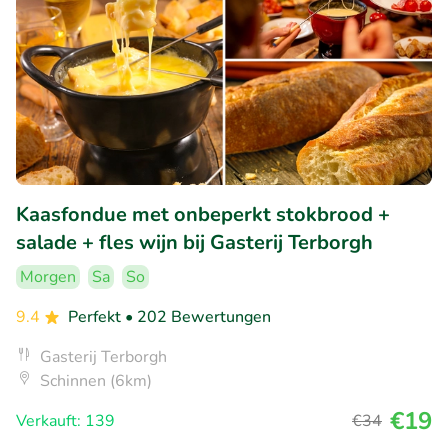
Kaasfondue met onbeperkt stokbrood +
salade + fles wijn bij Gasterij Terborgh
Morgen
Sa
So
9.4
Perfekt
• 202 Bewertungen
Gasterij Terborgh
Schinnen (6km)
€19
Verkauft: 139
€34