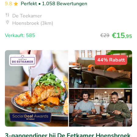
9.8
Perfekt
• 1.058 Bewertungen
De Teekamer
Hoensbroek (3km)
€15
Verkauft: 585
€29
,95
44% Rabatt
3-gangendiner bij De Eetkamer Hoensbroek