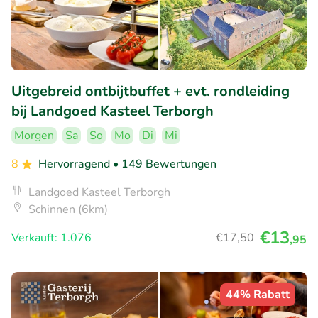
Uitgebreid ontbijtbuffet + evt. rondleiding
bij Landgoed Kasteel Terborgh
Morgen
Sa
So
Mo
Di
Mi
8
Hervorragend
• 149 Bewertungen
Landgoed Kasteel Terborgh
Schinnen (6km)
€13
Verkauft: 1.076
€17
,50
,95
44% Rabatt