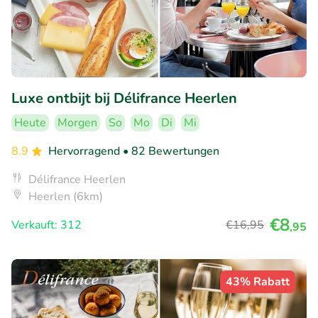
Luxe ontbijt bij Délifrance Heerlen
Heute
Morgen
So
Mo
Di
Mi
8.9
Hervorragend
• 82 Bewertungen
Délifrance Heerlen
Heerlen (6km)
€8
Verkauft: 312
€16
,95
,95
43% Rabatt