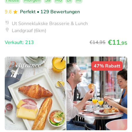
Heute
Morgen
Sa
Mo
Di
Mi
9.6
Perfekt
• 129 Bewertungen
Ut Sonneklukske Brasserie & Lunch
Landgraaf (6km)
€11
Verkauft: 213
€14
,95
,95
47% Rabatt