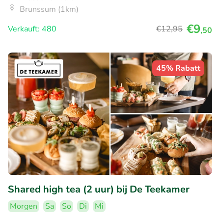
Brunssum (1km)
€9
Verkauft: 480
€12
,95
,50
45% Rabatt
Shared high tea (2 uur) bij De Teekamer
Morgen
Sa
So
Di
Mi