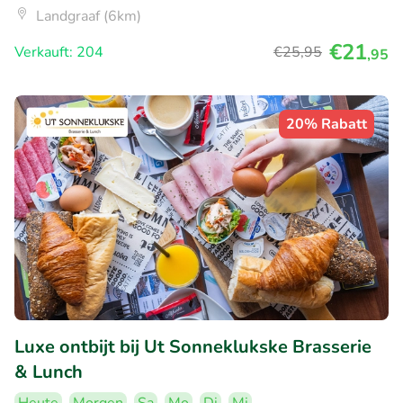
Landgraaf (6km)
€21
Verkauft: 204
€25
,95
,95
20% Rabatt
Luxe ontbijt bij Ut Sonneklukske Brasserie
& Lunch