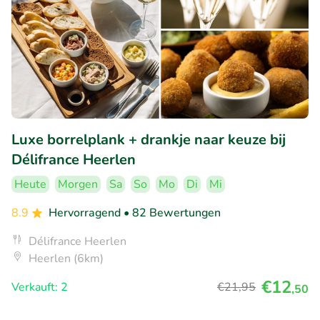
Luxe borrelplank + drankje naar keuze bij
Délifrance Heerlen
Heute
Morgen
Sa
So
Mo
Di
Mi
8.9
Hervorragend
• 82 Bewertungen
Délifrance Heerlen
Heerlen (6km)
€12
Verkauft: 2
€21
,95
,50