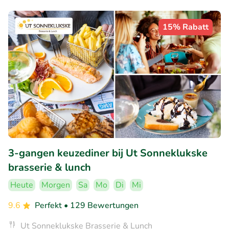
15% Rabatt
3-gangen keuzediner bij Ut Sonneklukske
brasserie & lunch
Heute
Morgen
Sa
Mo
Di
Mi
9.6
Perfekt
• 129 Bewertungen
Ut Sonneklukske Brasserie & Lunch