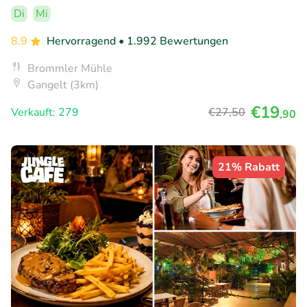
Di
Mi
8.9
Hervorragend
• 1.992 Bewertungen
Brommler Mühle
Gangelt (3km)
€19
Verkauft: 279
€27
,50
,90
21% Rabatt