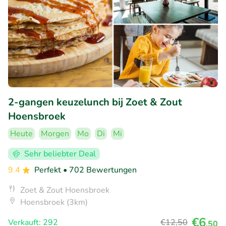
2-gangen keuzelunch bij Zoet & Zout
Hoensbroek
Heute
Morgen
Mo
Di
Mi
Sehr beliebter Deal
9.4
Perfekt
• 702 Bewertungen
Zoet & Zout Hoensbroek
Hoensbroek (3km)
€6
Verkauft: 292
€12
,50
,50