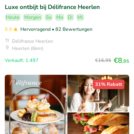
Luxe ontbijt bij Délifrance Heerlen
Heute
Morgen
So
Mo
Di
Mi
8.9
Hervorragend
• 82 Bewertungen
Délifrance Heerlen
Heerlen (6km)
€8
Verkauft: 1.497
€16
,95
,95
31% Rabatt