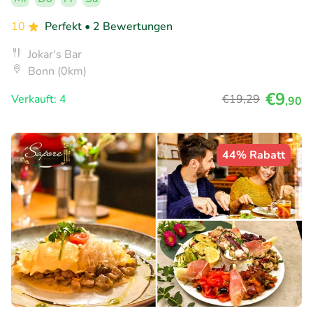
10
Perfekt
• 2 Bewertungen
Jokar's Bar
Bonn (0km)
€9
Verkauft: 4
€19
,29
,90
44% Rabatt