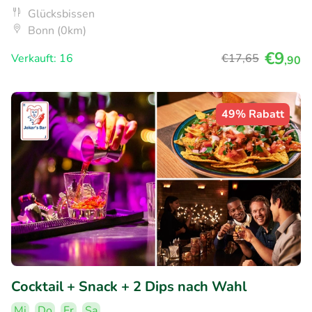
Glücksbissen
Bonn (0km)
€9
Verkauft: 16
€17
,65
,90
49% Rabatt
Cocktail + Snack + 2 Dips nach Wahl
Mi
Do
Fr
Sa