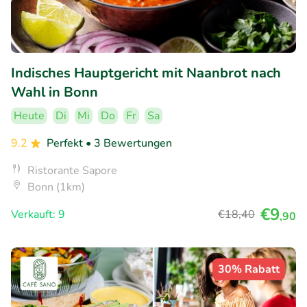
Indisches Hauptgericht mit Naanbrot nach
Wahl in Bonn
Heute
Di
Mi
Do
Fr
Sa
9.2
Perfekt
• 3 Bewertungen
Ristorante Sapore
Bonn (1km)
€9
Verkauft: 9
€18
,40
,90
30% Rabatt