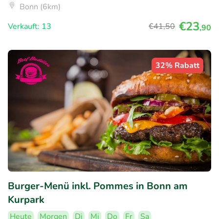
Bonn (6km)
€23
Verkauft: 13
€41
,50
,90
32% Rabatt
Burger-Menü inkl. Pommes in Bonn am
Kurpark
Heute
Morgen
Di
Mi
Do
Fr
Sa