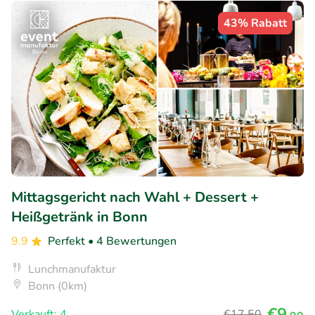
43% Rabatt
Mittagsgericht nach Wahl + Dessert +
Heißgetränk in Bonn
9.9
Perfekt
• 4 Bewertungen
Lunchmanufaktur
Bonn (0km)
€9
Verkauft: 4
€17
,50