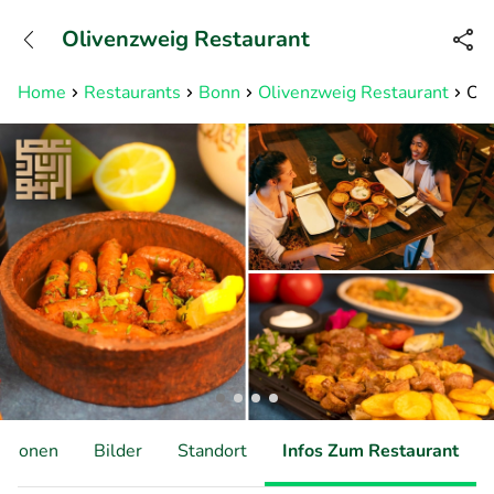
+31882050505
Olivenzweig Restaurant
Erreichbar bis 23:00 Uhr (max
0,09€/Min)
Home
Restaurants
Bonn
Olivenzweig Restaurant
Ori
ationen
Bilder
Standort
Infos Zum Restaurant