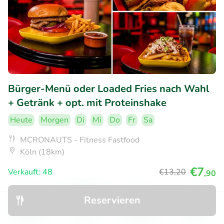
Bürger-Menü oder Loaded Fries nach Wahl
+ Getränk + opt. mit Proteinshake
Heute
Morgen
Di
Mi
Do
Fr
Sa
MCRONAUTS - Fitness Fastfood
Köln (18km)
€7
Verkauft: 48
€13
,20
,90
Reservieren
45% Rabatt
Entdecken
Suchen
Buchungen
Menü