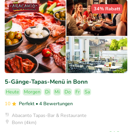
34% Rabatt
5-Gänge-Tapas-Menü in Bonn
Heute
Morgen
Di
Mi
Do
Fr
Sa
10
Perfekt
• 4 Bewertungen
Abacanto Tapas-Bar & Restaurante
Bonn (4km)