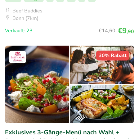
Beef Buddies
Bonn (7km)
€9
Verkauft: 23
€14
,60
,90
30% Rabatt
Exklusives 3-Gänge-Menü nach Wahl +