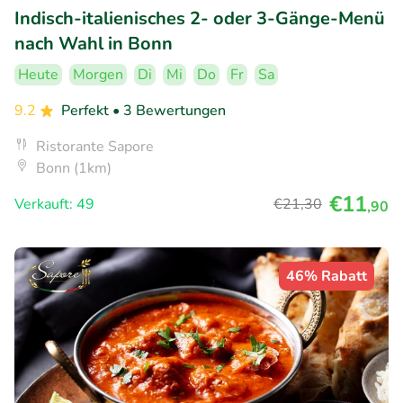
Indisch-italienisches 2- oder 3-Gänge-Menü
nach Wahl in Bonn
Heute
Morgen
Di
Mi
Do
Fr
Sa
9.2
Perfekt
• 3 Bewertungen
Ristorante Sapore
Bonn (1km)
€11
Verkauft: 49
€21
,30
,90
46% Rabatt