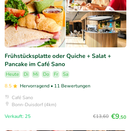
Frühstücksplatte oder Quiche + Salat +
Pancake im Café Sano
Heute
Di
Mi
Do
Fr
Sa
8.5
Hervorragend
• 11 Bewertungen
Café Sano
Bonn-Duisdorf (4km)
€9
Verkauft: 25
€13
,60
,50