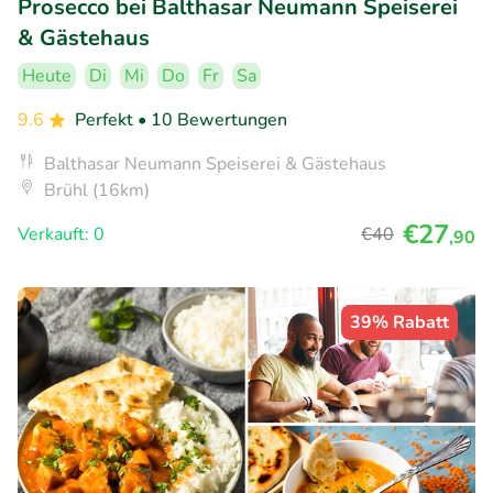
Prosecco bei Balthasar Neumann Speiserei
& Gästehaus
Heute
Di
Mi
Do
Fr
Sa
9.6
Perfekt
• 10 Bewertungen
Balthasar Neumann Speiserei & Gästehaus
Brühl (16km)
€27
Verkauft: 0
€40
,90
39% Rabatt