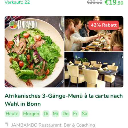
€19
Verkauft: 22
€30
,15
,90
42% Rabatt
Afrikanisches 3-Gänge-Menü à la carte nach
Wahl in Bonn
Heute
Morgen
Di
Mi
Do
Fr
Sa
JAMBAMBO Restaurant, Bar & Coaching