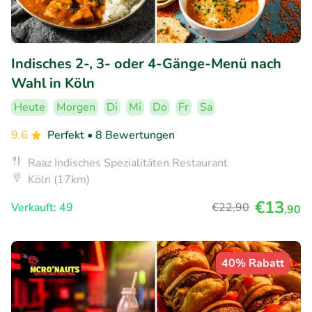
Indisches 2-, 3- oder 4-Gänge-Menü nach
Wahl in Köln
Heute
Morgen
Di
Mi
Do
Fr
Sa
9.6
Perfekt
• 8 Bewertungen
Raaz Indisches Spezialitäten Restaurant
Köln (17km)
€13
Verkauft: 49
€22
,90
,90
40% Rabatt