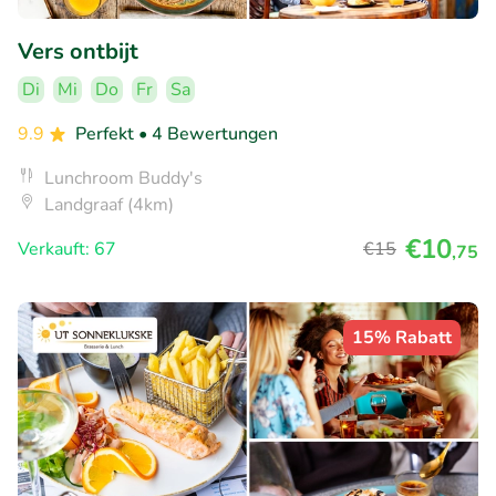
Vers ontbijt
Di
Mi
Do
Fr
Sa
9.9
Perfekt
• 4 Bewertungen
Lunchroom Buddy's
Landgraaf (4km)
€10
Verkauft: 67
€15
,75
15% Rabatt