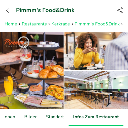
+31882050505
Pimmm's Food&Drink
Erreichbar bis 23:00 Uhr (max
0,09€/Min)
Home
Restaurants
Kerkrade
Pimmm's Food&Drink
L
ationen
Bilder
Standort
Infos Zum Restaurant