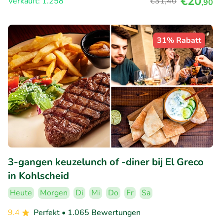
€20
Verkauft: 1.258
€31
,40
,90
31% Rabatt
3-gangen keuzelunch of -diner bij El Greco
in Kohlscheid
Heute
Morgen
Di
Mi
Do
Fr
Sa
9.4
Perfekt
• 1.065 Bewertungen