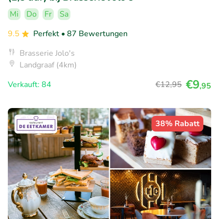
Mi
Do
Fr
Sa
9.5
Perfekt
• 87 Bewertungen
Brasserie Jolo's
Landgraaf (4km)
€9
Verkauft: 84
€12
,95
,95
38% Rabatt