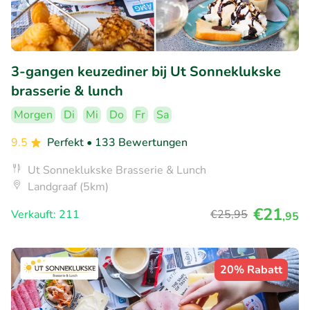
3-gangen keuzediner bij Ut Sonneklukske
brasserie & lunch
Morgen
Di
Mi
Do
Fr
Sa
9.5
Perfekt
• 133 Bewertungen
Ut Sonneklukske Brasserie & Lunch
Landgraaf (5km)
€21
Verkauft: 211
€25
,95
,95
20% Rabatt