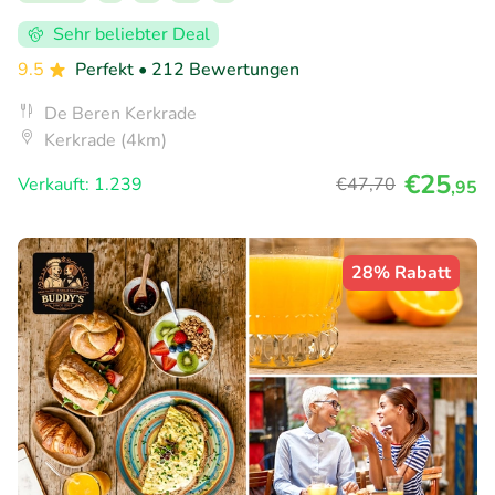
Sehr beliebter Deal
9.5
Perfekt
• 212 Bewertungen
De Beren Kerkrade
Kerkrade (4km)
€25
Verkauft: 1.239
€47
,70
,95
28% Rabatt