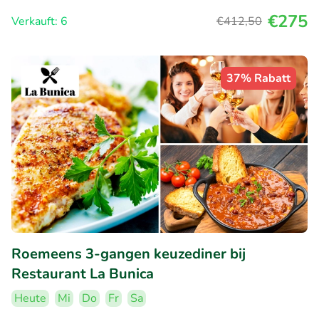
€275
Verkauft: 6
€412
,50
37% Rabatt
Roemeens 3-gangen keuzediner bij
Restaurant La Bunica
Heute
Mi
Do
Fr
Sa