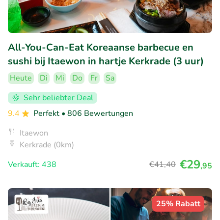
All-You-Can-Eat Koreaanse barbecue en
sushi bij Itaewon in hartje Kerkrade (3 uur)
Heute
Di
Mi
Do
Fr
Sa
Sehr beliebter Deal
9.4
Perfekt
• 806 Bewertungen
Itaewon
Kerkrade (0km)
€29
Verkauft: 438
€41
,40
,95
25% Rabatt