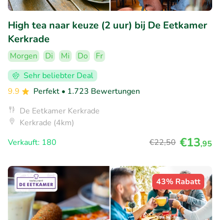
High tea naar keuze (2 uur) bij De Eetkamer
Kerkrade
Morgen
Di
Mi
Do
Fr
Sehr beliebter Deal
9.9
Perfekt
• 1.723 Bewertungen
De Eetkamer Kerkrade
Kerkrade (4km)
€13
Verkauft: 180
€22
,50
,95
43% Rabatt