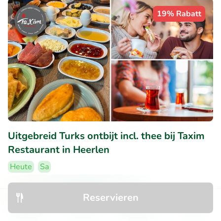
19% Rabatt
Uitgebreid Turks ontbijt incl. thee bij Taxim
Restaurant in Heerlen
Heute
Sa
9.5
Perfekt
• 242 Bewertungen
Reservieren
Taxim Restaurant
Entdecken
Suchen
Buchungen
Menü
Heerlen (6km)