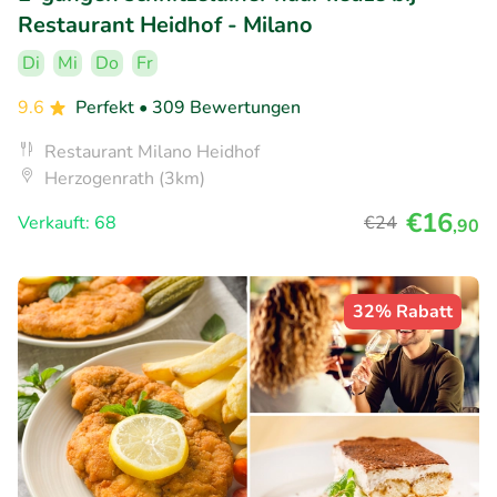
Restaurant Heidhof - Milano
Di
Mi
Do
Fr
9.6
Perfekt
• 309 Bewertungen
Restaurant Milano Heidhof
Herzogenrath (3km)
€16
Verkauft: 68
€24
,90
32% Rabatt