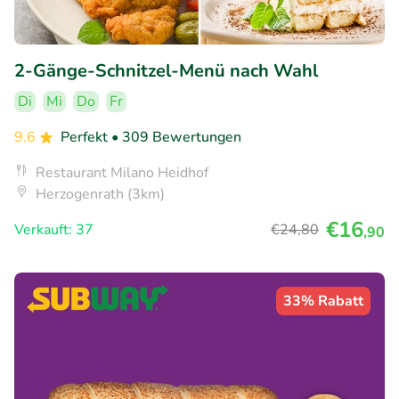
2-Gänge-Schnitzel-Menü nach Wahl
Di
Mi
Do
Fr
9.6
Perfekt
• 309 Bewertungen
Restaurant Milano Heidhof
Herzogenrath (3km)
€16
Verkauft: 37
€24
,80
,90
33% Rabatt