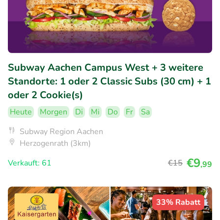
Subway Aachen Campus West + 3 weitere
Standorte: 1 oder 2 Classic Subs (30 cm) + 1
oder 2 Cookie(s)
Heute
Morgen
Di
Mi
Do
Fr
Sa
Subway Region Aachen
Herzogenrath (3km)
€9
Verkauft: 61
€15
,99
33% Rabatt