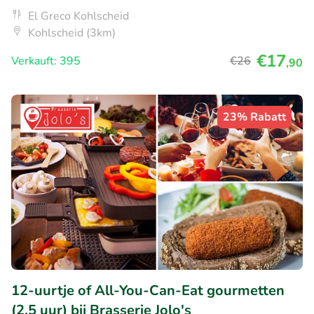
El Greco Kohlscheid
Kohlscheid (3km)
€17
Verkauft: 395
€26
,90
23% Rabatt
12-uurtje of All-You-Can-Eat gourmetten
(2,5 uur) bij Brasserie Jolo's