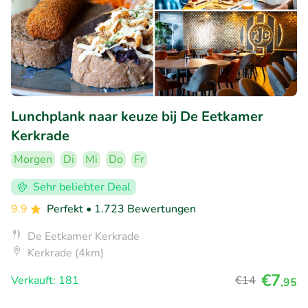
Lunchplank naar keuze bij De Eetkamer
Kerkrade
Morgen
Di
Mi
Do
Fr
Sehr beliebter Deal
9.9
Perfekt
• 1.723 Bewertungen
De Eetkamer Kerkrade
Kerkrade (4km)
€7
Verkauft: 181
€14
,95