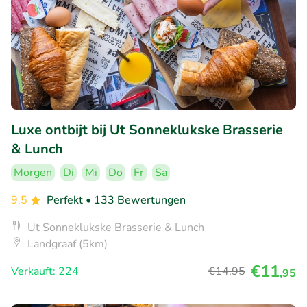
Luxe ontbijt bij Ut Sonneklukske Brasserie
& Lunch
Morgen
Di
Mi
Do
Fr
Sa
9.5
Perfekt
• 133 Bewertungen
Ut Sonneklukske Brasserie & Lunch
Landgraaf (5km)
€11
Verkauft: 224
€14
,95
,95