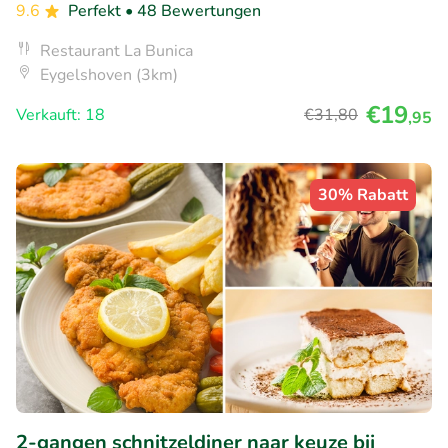
9.6
Perfekt
• 48 Bewertungen
Restaurant La Bunica
Eygelshoven (3km)
€19
Verkauft: 18
€31
,80
,95
30% Rabatt
2-gangen schnitzeldiner naar keuze bij