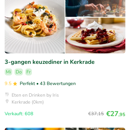
3-gangen keuzediner in Kerkrade
Mi
Do
Fr
9.5
Perfekt
• 43 Bewertungen
Eten en Drinken by Iris
Kerkrade (0km)
€27
Verkauft: 608
€37
,15
,95