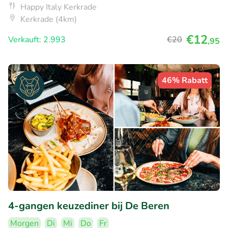
Happy Italy Kerkrade
Kerkrade (4km)
€12
Verkauft: 2.993
€20
,95
46% Rabatt
4-gangen keuzediner bij De Beren
Morgen
Di
Mi
Do
Fr