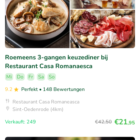
Roemeens 3-gangen keuzediner bij
Restaurant Casa Romanaesca
Mi
Do
Fr
Sa
So
9.2
Perfekt
• 148 Bewertungen
Restaurant Casa Romaneasca
Sint-Oedenrode (4km)
€21
Verkauft: 249
€42
,50
,95