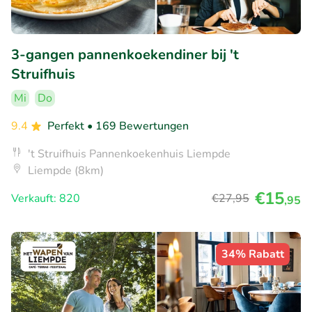
3-gangen pannenkoekendiner bij 't
Struifhuis
Mi
Do
9.4
Perfekt
• 169 Bewertungen
't Struifhuis Pannenkoekenhuis Liempde
Liempde (8km)
€15
Verkauft: 820
€27
,95
,95
34% Rabatt