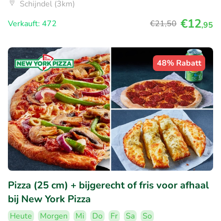
Schijndel (3km)
€12
Verkauft: 472
€21
,50
,95
48% Rabatt
Pizza (25 cm) + bijgerecht of fris voor afhaal
bij New York Pizza
Heute
Morgen
Mi
Do
Fr
Sa
So