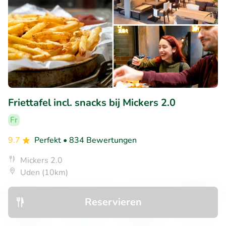
Friettafel incl. snacks bij Mickers 2.0
Fr
9.7
Perfekt
• 834 Bewertungen
Mickers 2.0
Uden (10km)
€10
Verkauft: 92
€18
,95
,95
Reservieren
Entdecken
Suchen
Buchungen
Menü