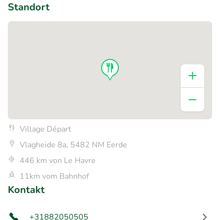
Standort
Village Départ
Vlagheide 8a, 5482 NM Eerde
446 km von Le Havre
11km vom Bahnhof
Kontakt
+31882050505