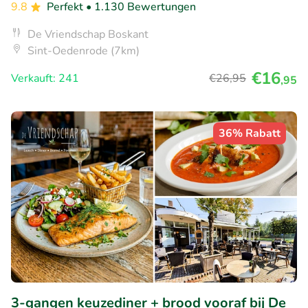
9.8
Perfekt
• 1.130 Bewertungen
De Vriendschap Boskant
Sint-Oedenrode (7km)
€16
Verkauft: 241
€26
,95
,95
36% Rabatt
3-gangen keuzediner + brood vooraf bij De