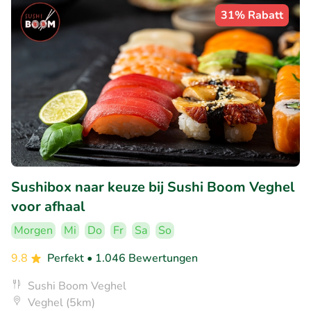
31% Rabatt
Sushibox naar keuze bij Sushi Boom Veghel
voor afhaal
Morgen
Mi
Do
Fr
Sa
So
9.8
Perfekt
• 1.046 Bewertungen
Sushi Boom Veghel
Veghel (5km)