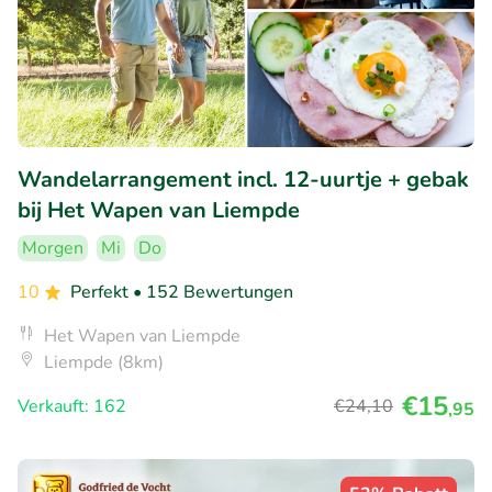
Wandelarrangement incl. 12-uurtje + gebak
bij Het Wapen van Liempde
Morgen
Mi
Do
10
Perfekt
• 152 Bewertungen
Het Wapen van Liempde
Liempde (8km)
€15
Verkauft: 162
€24
,10
,95