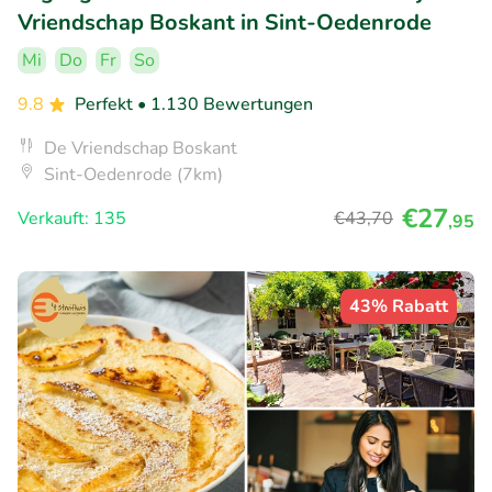
Vriendschap Boskant in Sint-Oedenrode
Mi
Do
Fr
So
9.8
Perfekt
• 1.130 Bewertungen
De Vriendschap Boskant
Sint-Oedenrode (7km)
€27
Verkauft: 135
€43
,70
,95
43% Rabatt