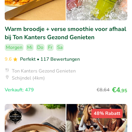
Warm broodje + verse smoothie voor afhaal
bij Ton Kanters Gezond Genieten
Morgen
Mi
Do
Fr
Sa
9.6
Perfekt
• 117 Bewertungen
Ton Kanters Gezond Genieten
Schijndel (4km)
€4
Verkauft: 479
€8
,64
,95
48% Rabatt