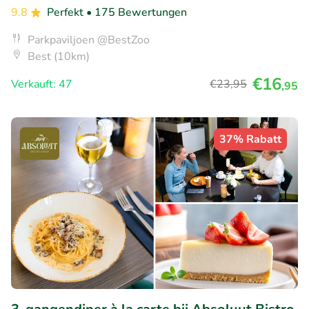
9.8
Perfekt
• 175 Bewertungen
Parkpaviljoen @BestZoo
Best (10km)
€16
Verkauft: 47
€23
,95
,95
37% Rabatt