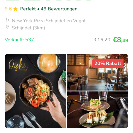
9.6
Perfekt
• 49 Bewertungen
New York Pizza Schijndel en Vught
Schijndel (3km)
€8
Verkauft: 537
€16
,20
,49
20% Rabatt