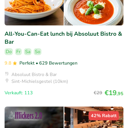
All-You-Can-Eat lunch bij Absoluut Bistro &
Bar
Do
Fr
Sa
So
9.8
Perfekt
• 629 Bewertungen
Absoluut Bistro & Bar
Sint-Michielsgestel (10km)
€19
Verkauft: 113
€29
,95
42% Rabatt