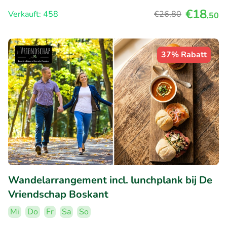
€18
Verkauft: 458
€26
,80
,50
37% Rabatt
Wandelarrangement incl. lunchplank bij De
Vriendschap Boskant
Mi
Do
Fr
Sa
So