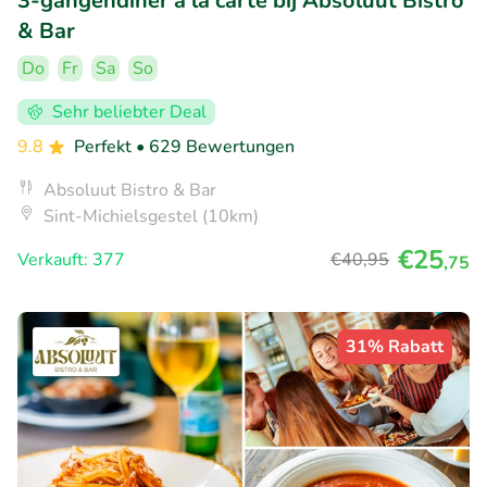
3-gangendiner à la carte bij Absoluut Bistro
& Bar
Do
Fr
Sa
So
Sehr beliebter Deal
9.8
Perfekt
• 629 Bewertungen
Absoluut Bistro & Bar
Sint-Michielsgestel (10km)
€25
Verkauft: 377
€40
,95
,75
31% Rabatt