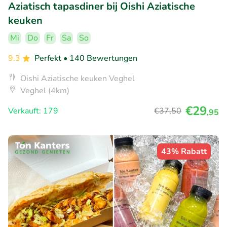
Aziatisch tapasdiner bij Oishi Aziatische
keuken
Mi
Do
Fr
Sa
So
9.3
Perfekt
• 140 Bewertungen
Oishi Aziatische keuken Veghel
Veghel (4km)
€29
Verkauft: 179
€37
,50
,95
43% Rabatt