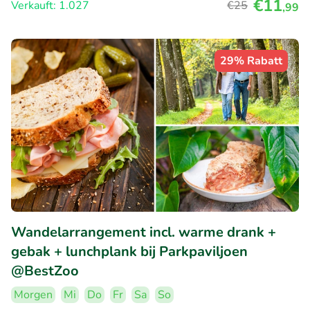
€11
Verkauft: 1.027
€25
,99
29% Rabatt
Wandelarrangement incl. warme drank +
gebak + lunchplank bij Parkpaviljoen
@BestZoo
Morgen
Mi
Do
Fr
Sa
So