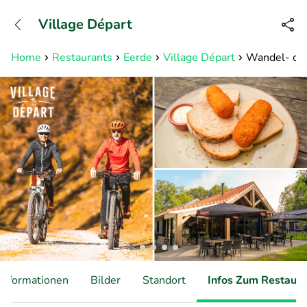
+31882050505
Village Départ
Erreichbar bis 23:00 Uhr (max
0,09€/Min)
Home
Restaurants
Eerde
Village Départ
Wandel- of 
Informationen
Bilder
Standort
Infos Zum Restaura