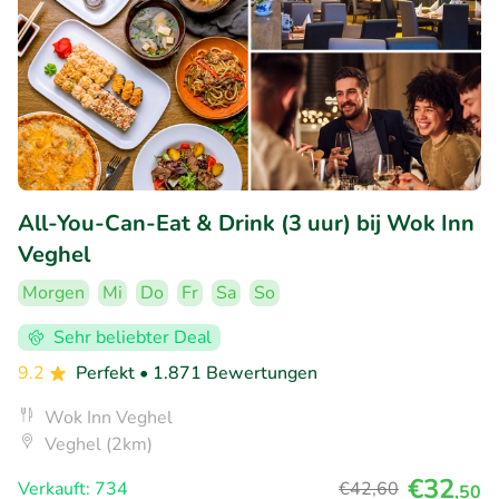
All-You-Can-Eat & Drink (3 uur) bij Wok Inn
Veghel
Morgen
Mi
Do
Fr
Sa
So
Sehr beliebter Deal
9.2
Perfekt
• 1.871 Bewertungen
Wok Inn Veghel
Veghel (2km)
€32
Verkauft: 734
€42
,60
,50