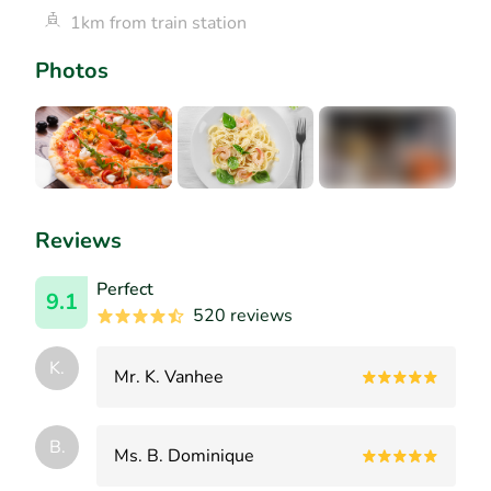
1km from train station
Photos
+4
Reviews
Perfect
9.1
520 reviews
K.
Mr. K. Vanhee
B.
Ms. B. Dominique