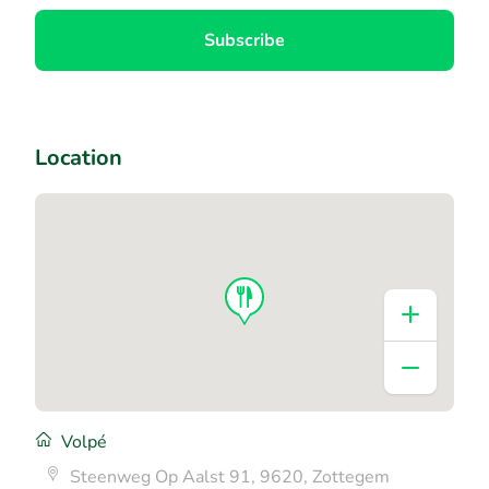
Subscribe
Location
Volpé
Steenweg Op Aalst 91, 9620, Zottegem