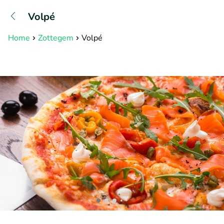
+31882050505
Volpé
Available until 23:00
Home
Zottegem
Volpé