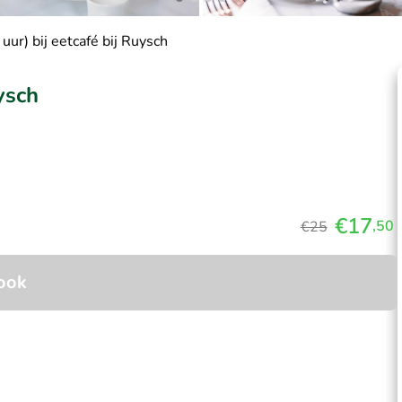
 uur) bij eetcafé bij Ruysch
ysch
€17
,50
€25
ook