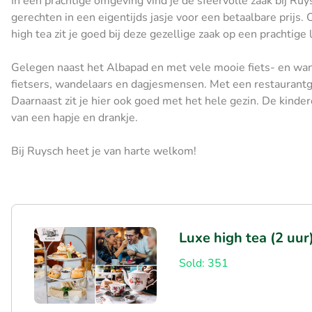
In een prachtige omgeving vind je de sfeervolle zaak bij Ruy
gerechten in een eigentijds jasje voor een betaalbare prijs.
high tea zit je goed bij deze gezellige zaak op een prachtige l
Gelegen naast het Albapad en met vele mooie fiets- en wand
fietsers, wandelaars en dagjesmensen. Met een restaurantge
Daarnaast zit je hier ook goed met het hele gezin. De kindere
van een hapje en drankje.
Bij Ruysch heet je van harte welkom!
Luxe high tea (2 uur)
Sold: 351