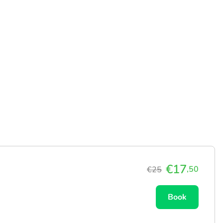
€17
,50
€25
Book