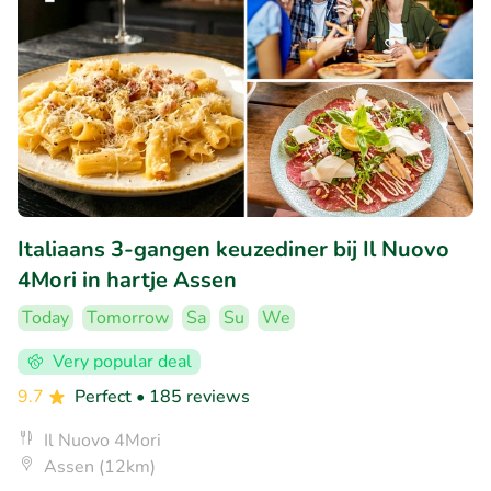
Italiaans 3-gangen keuzediner bij Il Nuovo
4Mori in hartje Assen
Today
Tomorrow
Sa
Su
We
Very popular deal
9.7
Perfect
• 185 reviews
Il Nuovo 4Mori
Assen (12km)