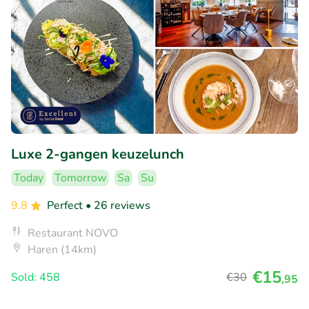
Luxe 2-gangen keuzelunch
Today
Tomorrow
Sa
Su
9.8
Perfect
• 26 reviews
Restaurant NOVO
Haren (14km)
€15
Sold: 458
€30
,95