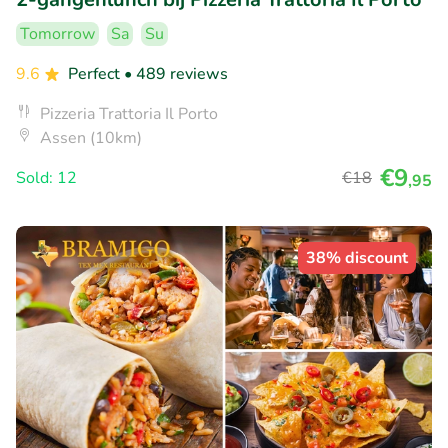
Tomorrow
Sa
Su
9.6
Perfect
• 489 reviews
Pizzeria Trattoria Il Porto
Assen (10km)
€9
Sold: 12
€18
,95
38% discount