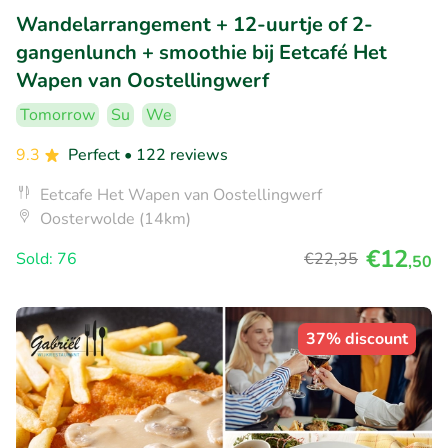
Wandelarrangement + 12-uurtje of 2-
gangenlunch + smoothie bij Eetcafé Het
Wapen van Oostellingwerf
Tomorrow
Su
We
9.3
Perfect
• 122 reviews
Eetcafe Het Wapen van Oostellingwerf
Oosterwolde (14km)
€12
Sold: 76
€22
,35
,50
37% discount