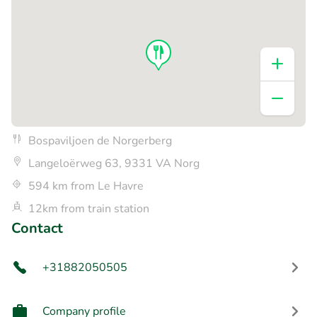
Bospaviljoen de Norgerberg
Langeloërweg 63, 9331 VA Norg
594 km from Le Havre
12km from train station
Contact
+31882050505
Company profile