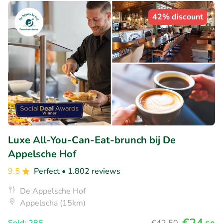
42% discount
Luxe All-You-Can-Eat-brunch bij De
Appelsche Hof
9.5
Perfect
• 1.802 reviews
De Appelsche Hof
Appelscha (15km)