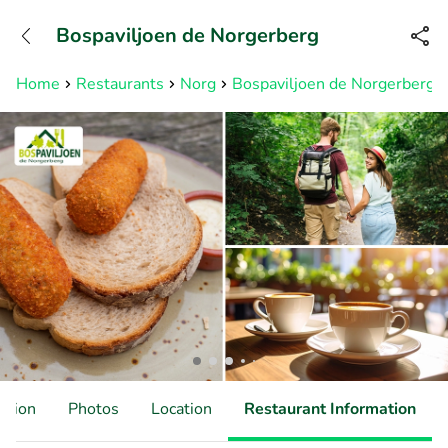
+31882050505
Bospaviljoen de Norgerberg
Available until 23:00
Home
Restaurants
Norg
Bospaviljoen de Norgerberg
ation
Photos
Location
Restaurant Information