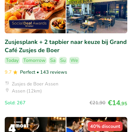
Zusjesplank + 2 tapbier naar keuze bij Grand
Café Zusjes de Boer
Today
Tomorrow
Sa
Su
We
9.7
Perfect
• 143 reviews
Zusjes de Boer Assen
Assen (12km)
€14
Sold: 267
€21
,90
,95
40% discount