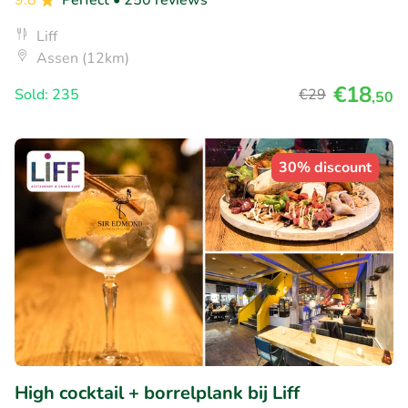
9.8
Perfect
• 250 reviews
Liff
Assen (12km)
€18
Sold: 235
€29
,50
30% discount
High cocktail + borrelplank bij Liff