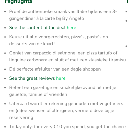
Highlights
T
Proef de authentieke smaak van Italië tijdens een 3-
gangendiner à la carte bij By Angelo
See the content of the deal
here
Keuze uit alle voorgerechten, pizza's, pasta's en
desserts van de kaart!
Geniet van carpaccio di salmone, een pizza tartufo of
linguine carbonara en sluit af met een klassieke tiramisu
Dé perfecte afsluiter van een dagje shoppen
See the great reviews
here
Beleef een gezellige en smakelijke avond uit met je
geliefde, familie of vrienden
Uiteraard wordt er rekening gehouden met vegetariërs
en (di)eetwensen of allergieën, vermeld deze bij je
reservering
Today only: for every €10 you spend, you get the chance