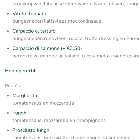
proeverij van Italiaanse vleeswaren, kazen, olijven, zo
Vitello tonnato
dungesneden kalfsvlees met tonijnsaus
Carpaccio al tartufo
dungesneden rundvlees, rucola, truffeldressing en Par
Carpaccio di salmone (+ €3,50)
gerookte zalm, rode ui, salade, rucola met citroendressi
Hoofdgerecht
Pizza's:
Margherita
tomatensaus en mozzarella
Funghi
tomatensaus, mozzarella en champignons
Prosciutto funghi
tomatensaus, mozzarella, champignons en beenham