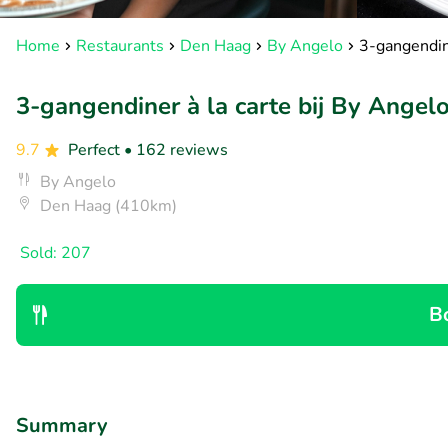
Home
Restaurants
Den Haag
By Angelo
3-gangendine
3-gangendiner à la carte bij By Angel
9.7
Perfect
• 162 reviews
By Angelo
Den Haag (410km)
Sold: 207
B
Summary