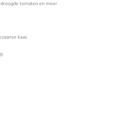
ngedroogde tomaten en meer
mezaanse kaas
ng