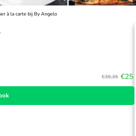
r à la carte bij By Angelo
o
€25
€39,35
ook