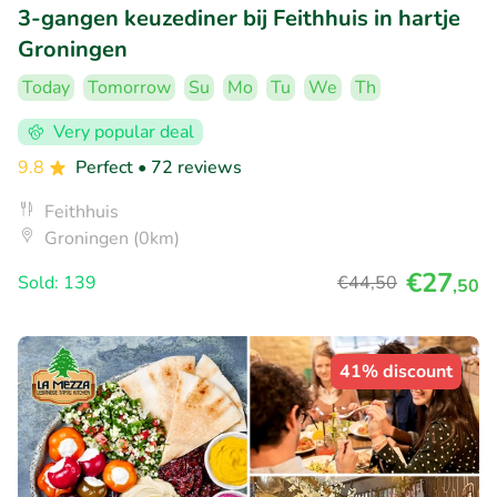
3-gangen keuzediner bij Feithhuis in hartje
Groningen
Today
Tomorrow
Su
Mo
Tu
We
Th
Very popular deal
9.8
Perfect
• 72 reviews
Feithhuis
Groningen (0km)
€27
Sold: 139
€44
,50
,50
41% discount