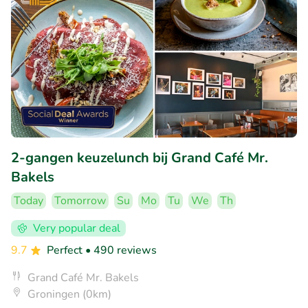
2-gangen keuzelunch bij Grand Café Mr.
Bakels
Today
Tomorrow
Su
Mo
Tu
We
Th
Very popular deal
9.7
Perfect
• 490 reviews
Grand Café Mr. Bakels
Groningen (0km)