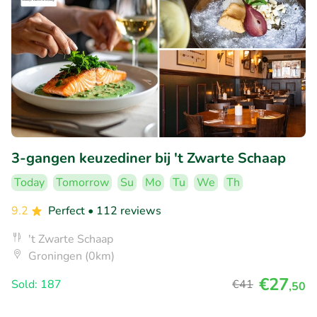
3-gangen keuzediner bij 't Zwarte Schaap
Today
Tomorrow
Su
Mo
Tu
We
Th
9.2
Perfect
• 112 reviews
't Zwarte Schaap
Groningen (0km)
€27
Sold: 187
€41
,50