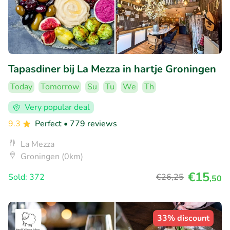
Tapasdiner bij La Mezza in hartje Groningen
Today
Tomorrow
Su
Tu
We
Th
Very popular deal
9.3
Perfect
• 779 reviews
La Mezza
Groningen (0km)
€15
Sold: 372
€26
,25
,50
33% discount