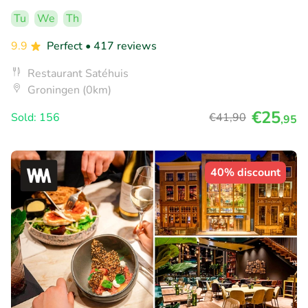
Tu
We
Th
9.9
Perfect
• 417 reviews
Restaurant Satéhuis
Groningen (0km)
€25
Sold: 156
€41
,90
,95
40% discount