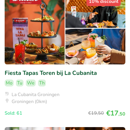
10% discount
Fiesta Tapas Toren bij La Cubanita
Mo
Tu
We
Th
La Cubanita Groningen
Groningen (0km)
€17
Sold: 61
€19
,50
,50