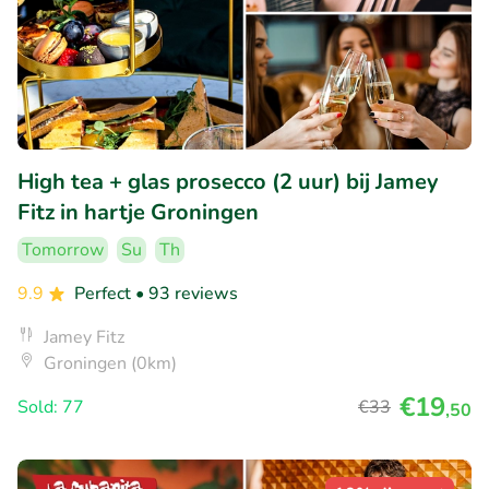
High tea + glas prosecco (2 uur) bij Jamey
Fitz in hartje Groningen
Tomorrow
Su
Th
9.9
Perfect
• 93 reviews
Jamey Fitz
Groningen (0km)
€19
Sold: 77
€33
,50