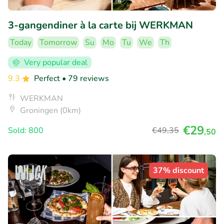
3-gangendiner à la carte bij WERKMAN
Today
Tomorrow
Su
Mo
Tu
We
Th
Very popular deal
9.3
Perfect
• 79 reviews
WERKMAN
Groningen (0km)
€29
Sold: 800
€49
,35
,50
37% discount