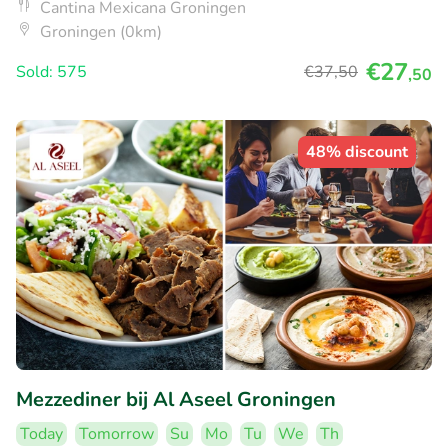
Cantina Mexicana Groningen
Groningen (0km)
€27
Sold: 575
€37
,50
,50
48% discount
Mezzediner bij Al Aseel Groningen
Today
Tomorrow
Su
Mo
Tu
We
Th