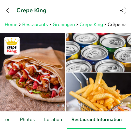
+31882050505
Crepe King
Available until 23:00
Home
Restaurants
Groningen
Crepe King
Crêpe naar
ation
Photos
Location
Restaurant Information