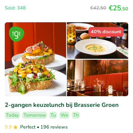
€25
Sold: 348
€42
,50
,50
40% discount
2-gangen keuzelunch bij Brasserie Groen
Today
Tomorrow
Tu
We
Th
9.9
Perfect
• 196 reviews