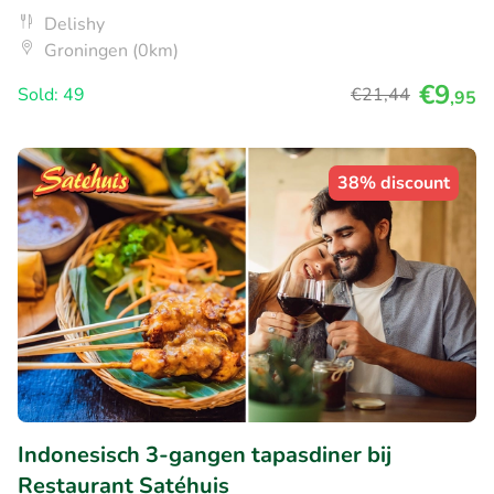
Delishy
Groningen (0km)
€9
Sold: 49
€21
,44
,95
38% discount
Indonesisch 3-gangen tapasdiner bij
Restaurant Satéhuis