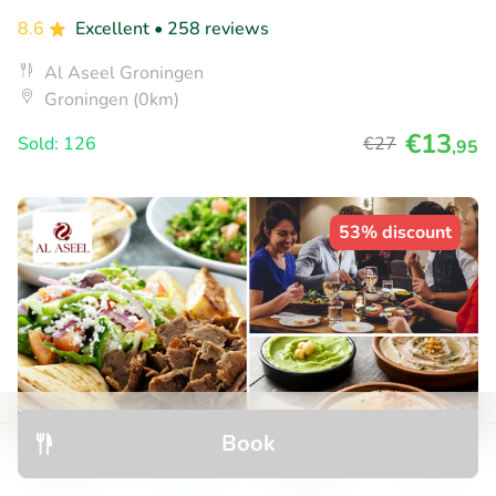
8.6
Excellent
• 258 reviews
Al Aseel Groningen
Groningen (0km)
€13
Sold: 126
€27
,95
53% discount
Book
Discover
Search
Bookings
Menu