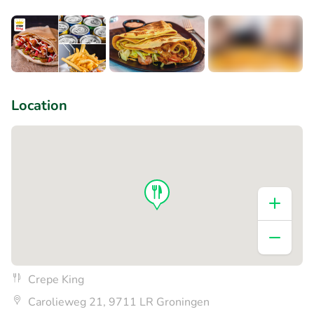
+1
Location
Crepe King
Carolieweg 21, 9711 LR Groningen