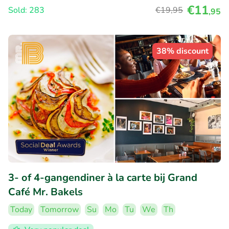
€11
Sold: 283
€19
,95
,95
38% discount
3- of 4-gangendiner à la carte bij Grand
Café Mr. Bakels
Today
Tomorrow
Su
Mo
Tu
We
Th