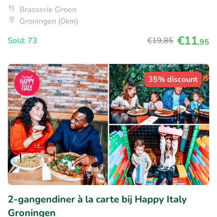
Brasserie Groen
Groningen (0km)
€11
Sold: 73
€19
,85
,95
35% discount
2-gangendiner à la carte bij Happy Italy
Groningen