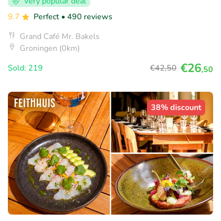
Very popular deal
9.7
Perfect
• 490 reviews
Grand Café Mr. Bakels
Groningen (0km)
€26
Sold: 219
€42
,50
,50
38% discount