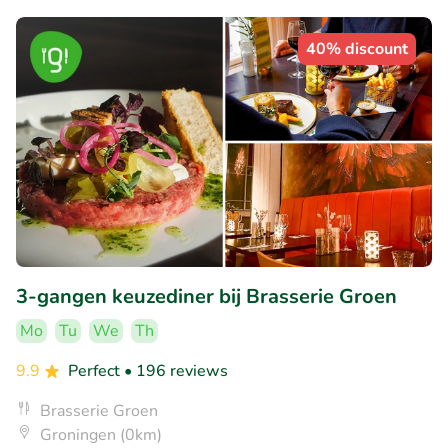
40% discount
3-gangen keuzediner bij Brasserie Groen
Mo
Tu
We
Th
9.9
Perfect
• 196 reviews
Brasserie Groen
Groningen (0km)