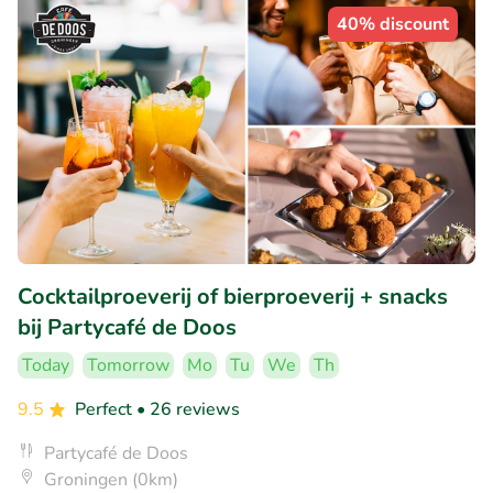
40% discount
Cocktailproeverij of bierproeverij + snacks
bij Partycafé de Doos
Today
Tomorrow
Mo
Tu
We
Th
9.5
Perfect
• 26 reviews
Partycafé de Doos
Groningen (0km)