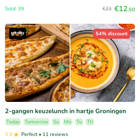
€12
Sold: 39
€21
,50
54% discount
2-gangen keuzelunch in hartje Groningen
Today
Tomorrow
Su
Mo
Tu
Th
9.9
Perfect
• 11 reviews