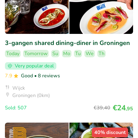
3-gangen shared dining-diner in Groningen
Today
Tomorrow
Su
Mo
Tu
We
Th
Very popular deal
7.9
Good
• 8 reviews
Wijck
Groningen (0km)
€24
Sold: 507
€39
,40
,95
40% discount