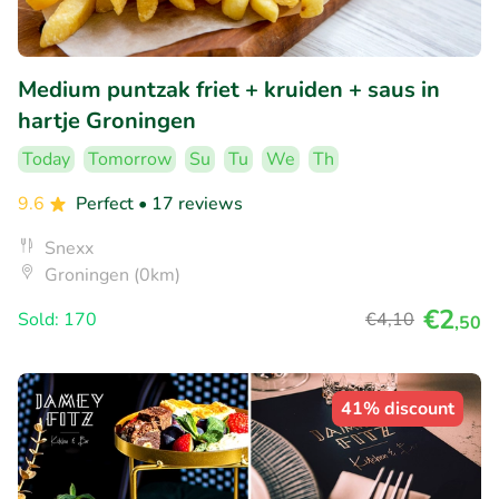
Medium puntzak friet + kruiden + saus in
hartje Groningen
Today
Tomorrow
Su
Tu
We
Th
9.6
Perfect
• 17 reviews
Snexx
Groningen (0km)
€2
Sold: 170
€4
,10
,50
41% discount