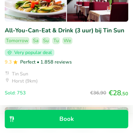
All-You-Can-Eat & Drink (3 uur) bij Tin Sun
Tomorrow
Sa
Su
Tu
We
Very popular deal
9.3
Perfect
• 1.858 reviews
Tin Sun
Horst (9km)
€28
Sold: 753
€36
,90
,50
50% discount
Book
Discover
Search
Bookings
Menu