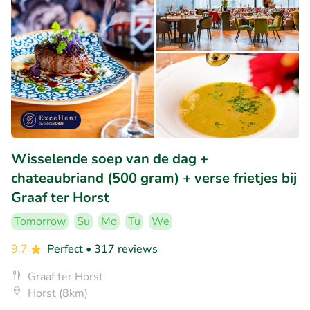
Wisselende soep van de dag +
chateaubriand (500 gram) + verse frietjes bij
Graaf ter Horst
Tomorrow
Su
Mo
Tu
We
9.7
Perfect
• 317 reviews
Graaf ter Horst
Horst (8km)