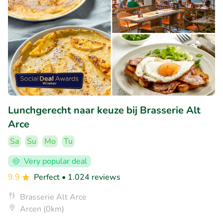
Lunchgerecht naar keuze bij Brasserie Alt
Arce
Sa
Su
Mo
Tu
Very popular deal
9.9
Perfect
• 1.024 reviews
Brasserie Alt Arce
Arcen (0km)