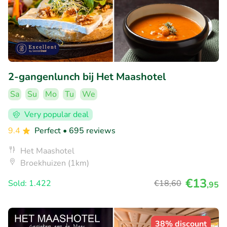
2-gangenlunch bij Het Maashotel
Sa
Su
Mo
Tu
We
Very popular deal
9.4
Perfect
• 695 reviews
Het Maashotel
Broekhuizen (1km)
€13
Sold: 1.422
€18
,60
,95
38% discount