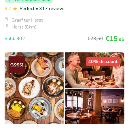
9.7
Perfect
• 317 reviews
Graaf ter Horst
Horst (8km)
€15
Sold: 302
€23
,50
,95
40% discount