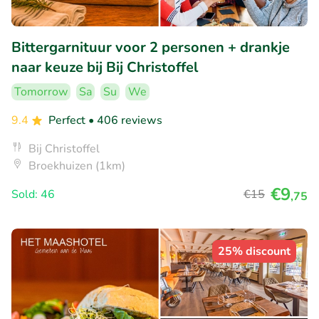
Bittergarnituur voor 2 personen + drankje
naar keuze bij Bij Christoffel
Tomorrow
Sa
Su
We
9.4
Perfect
• 406 reviews
Bij Christoffel
Broekhuizen (1km)
€9
Sold: 46
€15
,75
25% discount