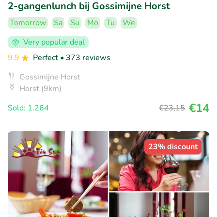
2-gangenlunch bij Gossimijne Horst
Tomorrow
Sa
Su
Mo
Tu
We
Very popular deal
9.9
Perfect
• 373 reviews
Gossimijne Horst
Horst (9km)
€14
Sold: 1.264
€23
,15
23% discount