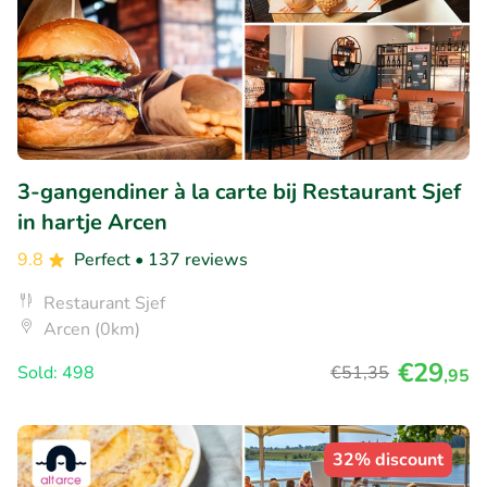
3-gangendiner à la carte bij Restaurant Sjef
in hartje Arcen
9.8
Perfect
• 137 reviews
Restaurant Sjef
Arcen (0km)
€29
Sold: 498
€51
,35
,95
32% discount