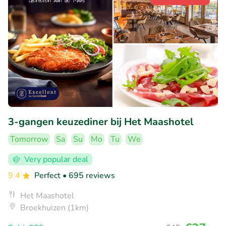
3-gangen keuzediner bij Het Maashotel
Tomorrow
Sa
Su
Mo
Tu
We
Very popular deal
9.4
Perfect
• 695 reviews
Het Maashotel
Broekhuizen (1km)