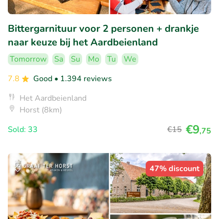
Bittergarnituur voor 2 personen + drankje
naar keuze bij het Aardbeienland
Tomorrow
Sa
Su
Mo
Tu
We
7.8
Good
• 1.394 reviews
Het Aardbeienland
Horst (8km)
€9
Sold: 33
€15
,75
47% discount