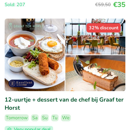
€35
Sold: 207
€59
,50
32% discount
12-uurtje + dessert van de chef bij Graaf ter
Horst
Tomorrow
Sa
Su
Tu
We
Very popular deal