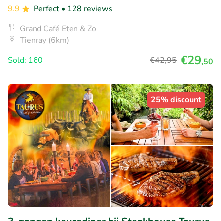
9.9
Perfect
• 128 reviews
Grand Café Eten & Zo
Tienray (6km)
€29
Sold: 160
€42
,95
,50
25% discount