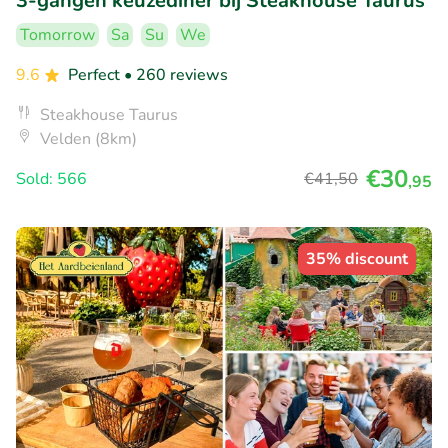
3-gangen keuzediner bij Steakhouse Taurus
Tomorrow
Sa
Su
We
9.6
Perfect
• 260 reviews
Steakhouse Taurus
Velden (8km)
€30
Sold: 566
€41
,50
,95
35% discount