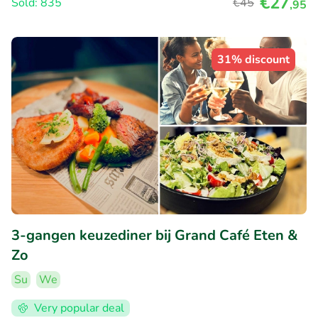
€27
Sold: 835
€45
,95
31% discount
3-gangen keuzediner bij Grand Café Eten &
Zo
Su
We
Very popular deal