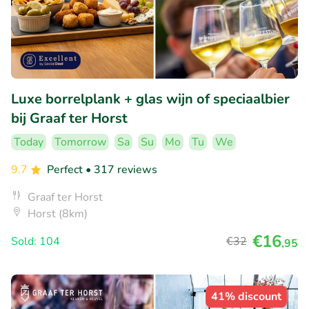
Luxe borrelplank + glas wijn of speciaalbier
bij Graaf ter Horst
Today
Tomorrow
Sa
Su
Mo
Tu
We
9.7
Perfect
• 317 reviews
Graaf ter Horst
Horst (8km)
€16
Sold: 104
€32
,95
41% discount