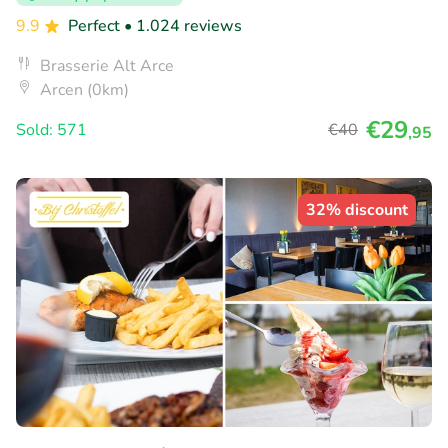
9.9
Perfect
• 1.024 reviews
Brasserie Alt Arce
Arcen (0km)
€29
Sold: 571
€40
,95
32% discount