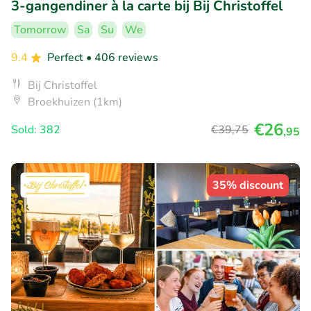
3-gangendiner à la carte bij Bij Christoffel
Tomorrow
Sa
Su
We
9.4
Perfect
• 406 reviews
Bij Christoffel
Broekhuizen (1km)
€26
Sold: 382
€39
,75
,95
35% discount