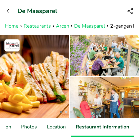
+31882050505
De Maasparel
Available until 23:00
Home
Restaurants
Arcen
De Maasparel
2-gangen ke
ation
Photos
Location
Restaurant Information