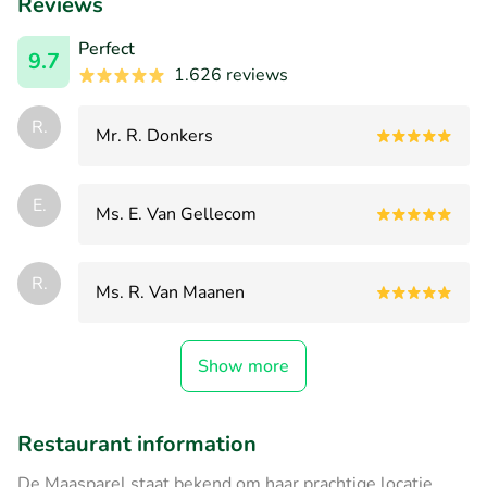
Reviews
Perfect
9.7
1.626 reviews
R.
Mr. R. Donkers
E.
Ms. E. Van Gellecom
R.
Ms. R. Van Maanen
Show more
Restaurant information
De Maasparel staat bekend om haar prachtige locatie,