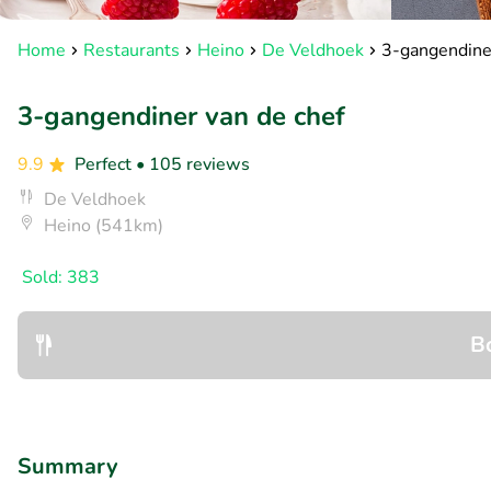
Home
Restaurants
Heino
De Veldhoek
3-gangendiner
3-gangendiner van de chef
9.9
Perfect
• 105 reviews
De Veldhoek
Heino (541km)
Sold: 383
B
Summary