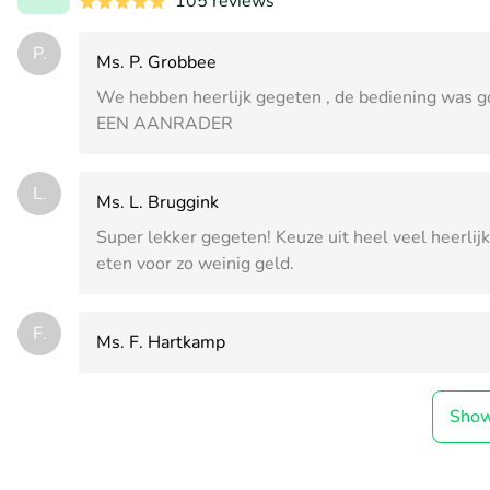
105 reviews
P.
Ms. P. Grobbee
We hebben heerlijk gegeten , de bediening was go
EEN AANRADER
L.
Ms. L. Bruggink
Super lekker gegeten! Keuze uit heel veel heerli
eten voor zo weinig geld.
F.
Ms. F. Hartkamp
Sho