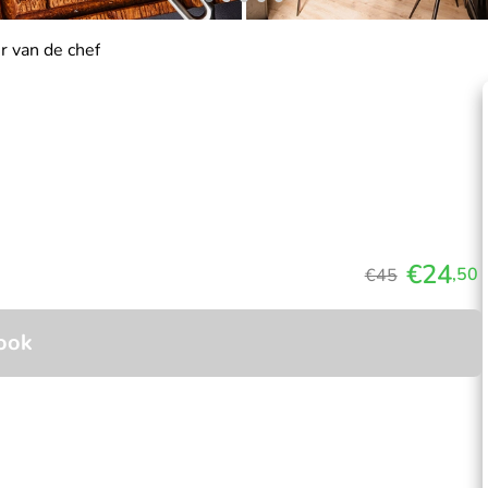
 van de chef
€24
,50
€45
ook