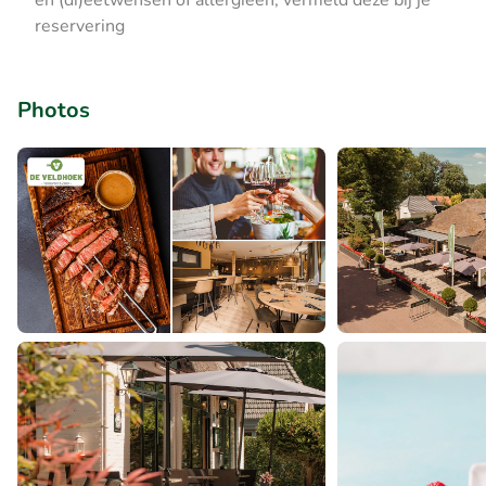
en (di)eetwensen of allergieën, vermeld deze bij je
reservering
Photos