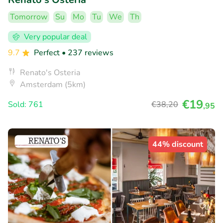
Tomorrow
Su
Mo
Tu
We
Th
Very popular deal
9.7
Perfect
• 237 reviews
Renato's Osteria
Amsterdam (5km)
€19
Sold: 761
€38
,20
,95
44% discount