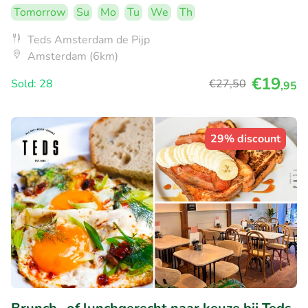
Tomorrow
Su
Mo
Tu
We
Th
Teds Amsterdam de Pijp
Amsterdam (6km)
€19
Sold: 28
€27
,50
,95
29% discount