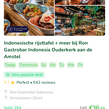
Indonesische rijsttafel + meer bij Ron
Gastrobar Indonesia Ouderkerk aan de
Amstel
Today
Tomorrow
Su
Mo
Tu
We
Th
Very popular deal
9.7
Perfect
• 542 reviews
Ron Gastrobar Indonesia
Amstelveen (3km)
€36
Sold: 394
€49
,50