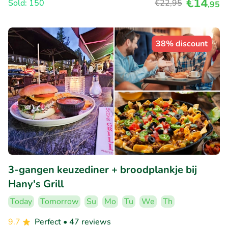
€14
Sold: 150
€22
,95
,95
38% discount
3-gangen keuzediner + broodplankje bij
Hany's Grill
Today
Tomorrow
Su
Mo
Tu
We
Th
9.7
Perfect
• 47 reviews