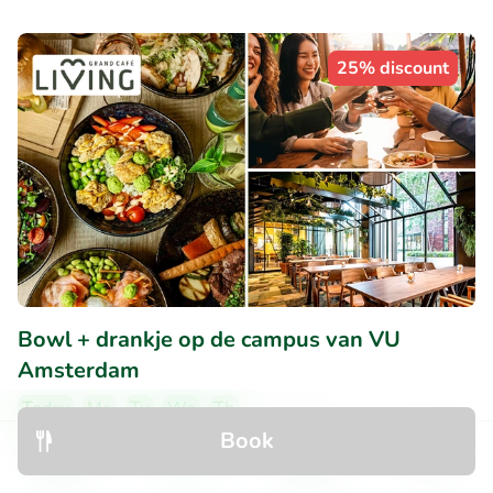
25% discount
Bowl + drankje op de campus van VU
Amsterdam
Today
Mo
Tu
We
Th
Book
9.3
Perfect
• 6 reviews
Discover
Search
Bookings
Menu