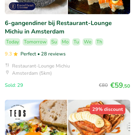
6-gangendiner bij Restaurant-Lounge
Michiu in Amsterdam
Today
Tomorrow
Su
Mo
Tu
We
Th
9.3
Perfect
• 28 reviews
Restaurant-Lounge Michiu
Amsterdam (5km)
€59
Sold: 29
€80
,50
29% discount