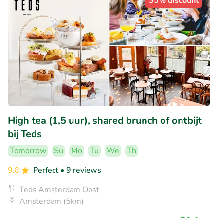
35% discount
High tea (1,5 uur), shared brunch of ontbijt
bij Teds
Tomorrow
Su
Mo
Tu
We
Th
9.8
Perfect
• 9 reviews
Teds Amsterdam Oost
Amsterdam (5km)