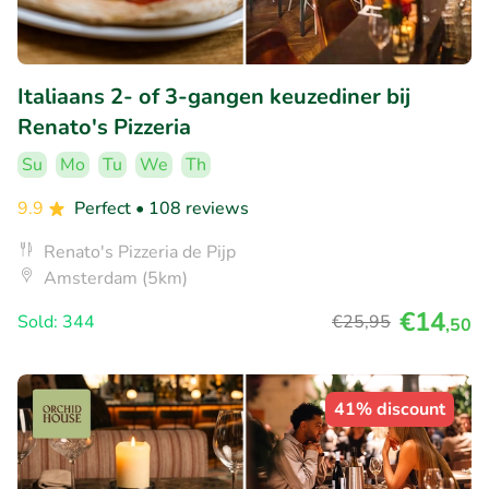
Italiaans 2- of 3-gangen keuzediner bij
Renato's Pizzeria
Su
Mo
Tu
We
Th
9.9
Perfect
• 108 reviews
Renato's Pizzeria de Pijp
Amsterdam (5km)
€14
Sold: 344
€25
,95
,50
41% discount