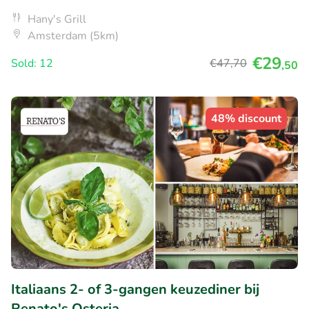
Hany's Grill
Amsterdam (5km)
€29
Sold: 12
€47
,70
,50
48% discount
Italiaans 2- of 3-gangen keuzediner bij
Renato's Osteria