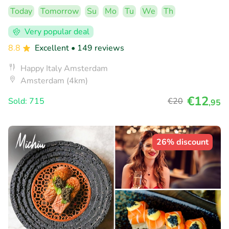
Today
Tomorrow
Su
Mo
Tu
We
Th
Very popular deal
8.8
Excellent
• 149 reviews
Happy Italy Amsterdam
Amsterdam (4km)
€12
Sold: 715
€20
,95
26% discount