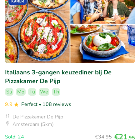
Italiaans 3-gangen keuzediner bij De
Pizzakamer De Pijp
Su
Mo
Tu
We
Th
9.9
Perfect
• 108 reviews
De Pizzakamer De Pijp
Amsterdam (5km)
€21
Sold: 24
€34
,95
,95