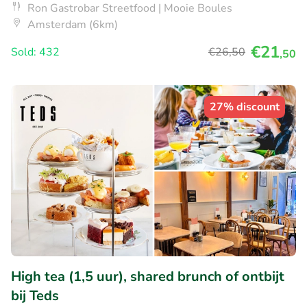
Ron Gastrobar Streetfood | Mooie Boules
Amsterdam (6km)
€21
Sold: 432
€26
,50
,50
27% discount
High tea (1,5 uur), shared brunch of ontbijt
bij Teds