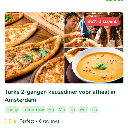
36% discount
Turks 2-gangen keuzediner voor afhaal in
Amsterdam
Today
Tomorrow
Su
Mo
Tu
We
Th
9.8
Perfect
• 6 reviews