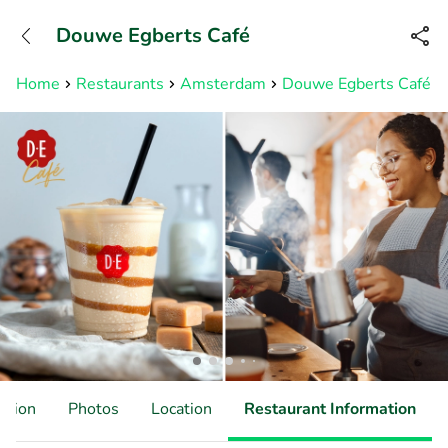
+31882050505
Douwe Egberts Café
Available until 23:00
Home
Restaurants
Amsterdam
Douwe Egberts Café
ation
Photos
Location
Restaurant Information