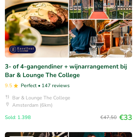
3- of 4-gangendiner + wijnarrangement bij
Bar & Lounge The College
9.5
Perfect
• 147 reviews
Bar & Lounge The College
Amsterdam (6km)
€33
Sold: 1.398
€47
,50