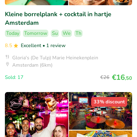
Kleine borrelplank + cocktail in hartje
Amsterdam
Today
Tomorrow
Su
We
Th
8.5
Excellent
• 1 review
Gloria's (De Tulp) Marie Heinekenplein
Amsterdam (6km)
€16
Sold: 17
€26
,50
33% discount