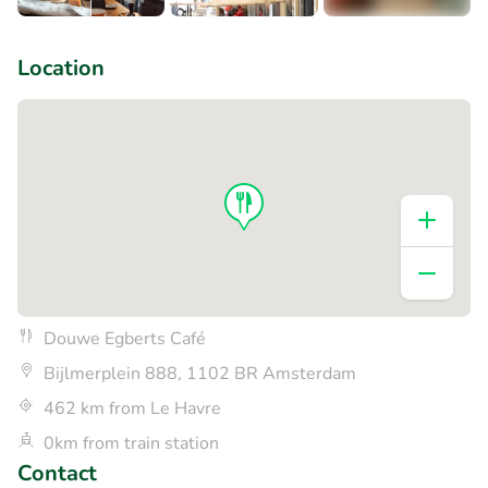
+8
Location
Douwe Egberts Café
Bijlmerplein 888, 1102 BR Amsterdam
462 km from Le Havre
0km from train station
Contact