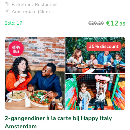
Farketmez Restaurant
Amsterdam (4km)
€12
Sold: 17
€20
,20
,95
35% discount
2-gangendiner à la carte bij Happy Italy
Amsterdam