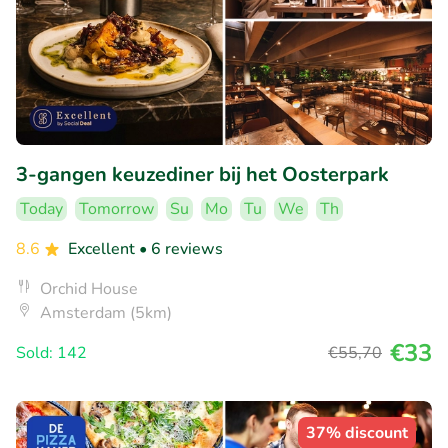
3-gangen keuzediner bij het Oosterpark
Today
Tomorrow
Su
Mo
Tu
We
Th
8.6
Excellent
• 6 reviews
Orchid House
Amsterdam (5km)
€33
Sold: 142
€55
,70
37% discount