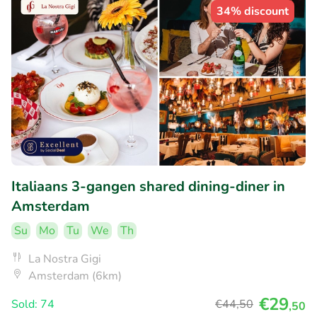
34% discount
Italiaans 3-gangen shared dining-diner in
Amsterdam
Su
Mo
Tu
We
Th
La Nostra Gigi
Amsterdam (6km)
€29
Sold: 74
€44
,50
,50