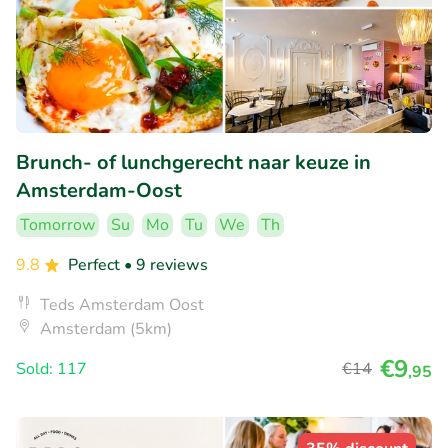
Brunch- of lunchgerecht naar keuze in
Amsterdam-Oost
Tomorrow
Su
Mo
Tu
We
Th
9.8
Perfect
• 9 reviews
Teds Amsterdam Oost
Amsterdam (5km)
€9
Sold: 117
€14
,95