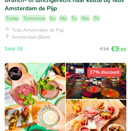
Brunch- of lunchgerecht naar keuze bij Teds
Amsterdam de Pijp
Today
Tomorrow
Su
Mo
Tu
We
Th
Teds Amsterdam de Pijp
Amsterdam (6km)
€9
Sold: 18
€14
,95
37% discount