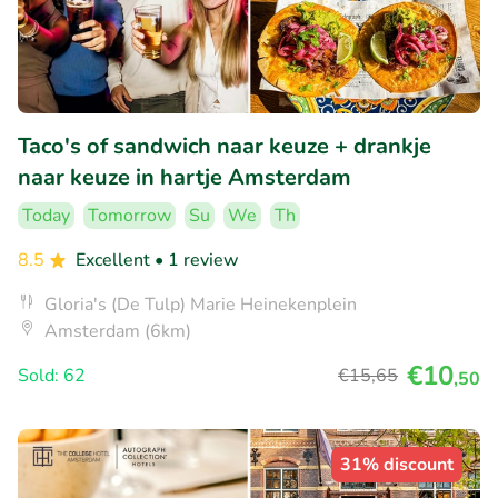
Taco's of sandwich naar keuze + drankje
naar keuze in hartje Amsterdam
Today
Tomorrow
Su
We
Th
8.5
Excellent
• 1 review
Gloria's (De Tulp) Marie Heinekenplein
Amsterdam (6km)
€10
Sold: 62
€15
,65
,50
31% discount