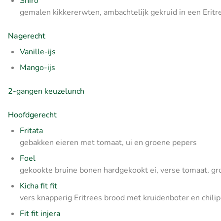
Shiro
gemalen kikkererwten, ambachtelijk gekruid in een Eritr
Nagerecht
Vanille-ijs
Mango-ijs
2-gangen keuzelunch
Hoofdgerecht
Fritata
gebakken eieren met tomaat, ui en groene pepers
Foel
gekookte bruine bonen hardgekookt ei, verse tomaat, gro
Kicha fit fit
vers knapperig Eritrees brood met kruidenboter en chili
Fit fit injera