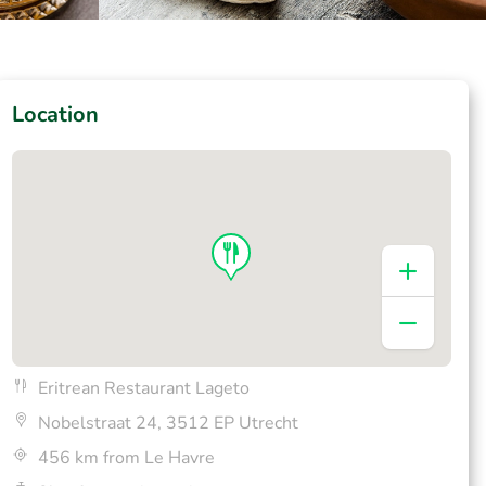
Location
Eritrean Restaurant Lageto
Nobelstraat 24, 3512 EP Utrecht
456 km from Le Havre