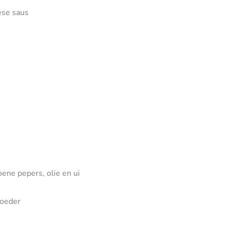
ese saus
ene pepers, olie en ui
poeder