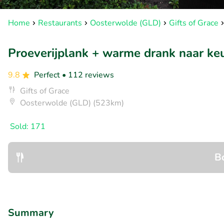
Home
Restaurants
Oosterwolde (GLD)
Gifts of Grace
Proeverijplank + warme drank naar keuz
9.8
Perfect
• 112 reviews
Gifts of Grace
Oosterwolde (GLD) (523km)
Sold: 171
B
Summary