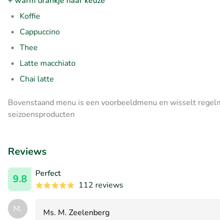
+ warm drankje naar keuze
Koffie
Cappuccino
Thee
Latte macchiato
Chai latte
Bovenstaand menu is een voorbeeldmenu en wisselt regelma
seizoensproducten
Reviews
Perfect
9.8
112 reviews
M.
Ms. M. Zeelenberg