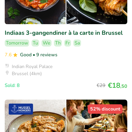
Indiaas 3-gangendiner à la carte in Brussel
Tomorrow
Tu
We
Th
Fr
Sa
7.6
Good
• 9 reviews
Indian Royal Palace
Brussel (4km)
€18
Sold: 8
€29
,50
52% discount