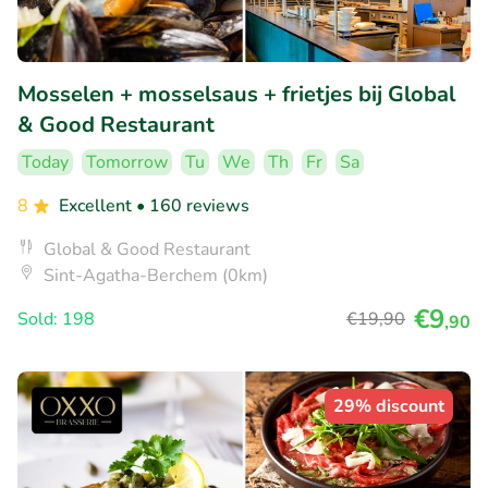
Mosselen + mosselsaus + frietjes bij Global
& Good Restaurant
Today
Tomorrow
Tu
We
Th
Fr
Sa
8
Excellent
• 160 reviews
Global & Good Restaurant
Sint-Agatha-Berchem (0km)
€9
Sold: 198
€19
,90
,90
29% discount