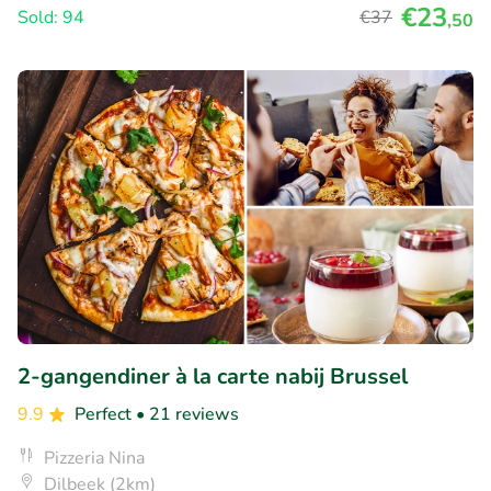
€23
Sold: 94
€37
,50
2-gangendiner à la carte nabij Brussel
9.9
Perfect
• 21 reviews
Pizzeria Nina
Dilbeek (2km)