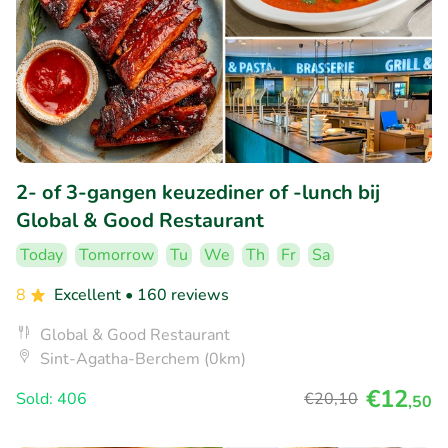
2- of 3-gangen keuzediner of -lunch bij
Global & Good Restaurant
Today
Tomorrow
Tu
We
Th
Fr
Sa
8
Excellent
• 160 reviews
Global & Good Restaurant
Sint-Agatha-Berchem (0km)
€12
Sold: 406
€20
,10
,50