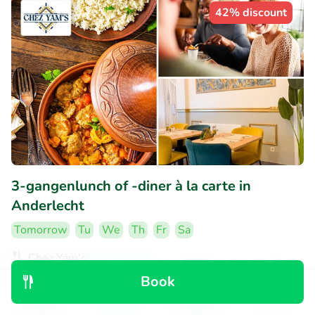
42% discount
3-gangenlunch of -diner à la carte in
Anderlecht
Tomorrow
Tu
We
Th
Fr
Sa
Chez Yam's
Anderlecht (5km)
Book
Discover
Search
Bookings
Menu
€19
Sold: 6
€34
,30
,90