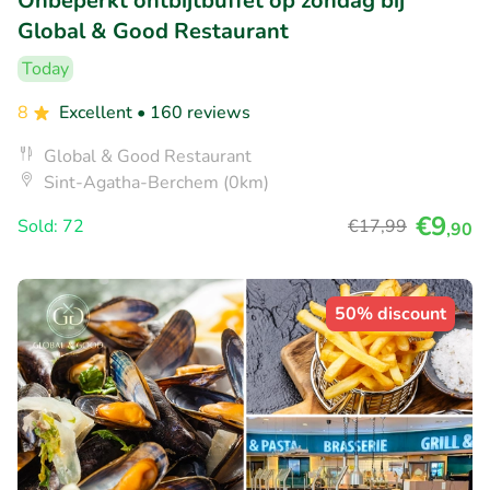
Onbeperkt ontbijtbuffet op zondag bij
Global & Good Restaurant
Today
8
Excellent
• 160 reviews
Global & Good Restaurant
Sint-Agatha-Berchem (0km)
€9
Sold: 72
€17
,99
,90
50% discount