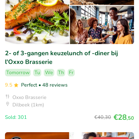
2- of 3-gangen keuzelunch of -diner bij
l'Oxxo Brasserie
Tomorrow
Tu
We
Th
Fr
9.5
Perfect
• 48 reviews
Oxxo Brasserie
Dilbeek (1km)
€28
Sold: 301
€40
,30
,50