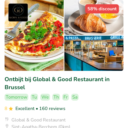
58% discount
Ontbijt bij Global & Good Restaurant in
Brussel
Tomorrow
Tu
We
Th
Fr
Sa
8
Excellent
• 160 reviews
Global & Good Restaurant
Sint-Agatha-Berchem (0km)