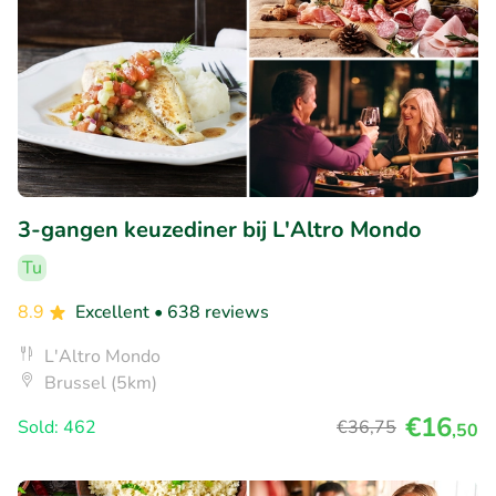
3-gangen keuzediner bij L'Altro Mondo
Tu
8.9
Excellent
• 638 reviews
L'Altro Mondo
Brussel (5km)
€16
Sold: 462
€36
,75
,50