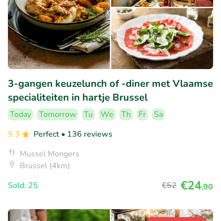
3-gangen keuzelunch of -diner met Vlaamse
specialiteiten in hartje Brussel
Today
Tomorrow
Tu
We
Th
Fr
Sa
9.3
Perfect
• 136 reviews
Mussel Mongers
Brussel (4km)
€24
Sold: 25
€52
,90