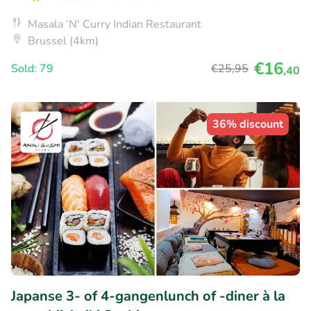
Masala ‘N' Curry Indian Restaurant
Brussel (4km)
€16
Sold: 79
€25
,95
,40
36% discount
Japanse 3- of 4-gangenlunch of -diner à la