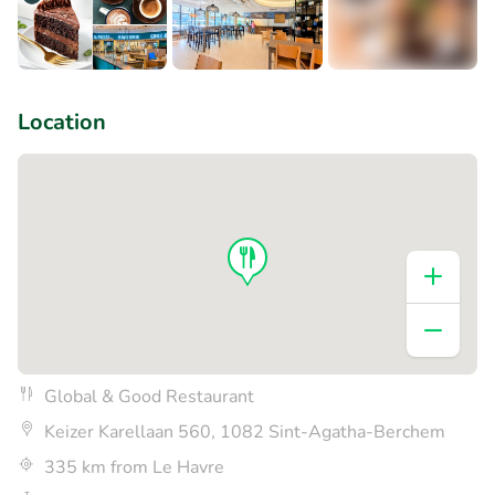
+2
Location
Global & Good Restaurant
Keizer Karellaan 560, 1082 Sint-Agatha-Berchem
335 km from Le Havre