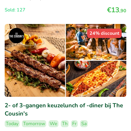
€13
Sold: 127
,90
24% discount
2- of 3-gangen keuzelunch of -diner bij The
Cousin's
Today
Tomorrow
We
Th
Fr
Sa