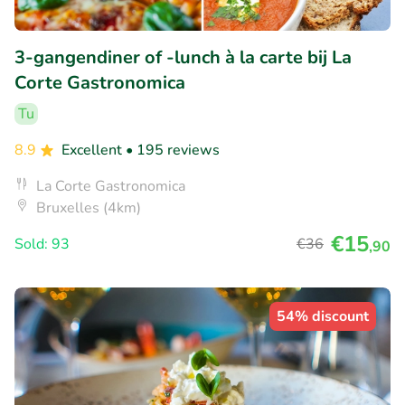
3-gangendiner of -lunch à la carte bij La
Corte Gastronomica
Tu
8.9
Excellent
• 195 reviews
La Corte Gastronomica
Bruxelles (4km)
€15
Sold: 93
€36
,90
54% discount