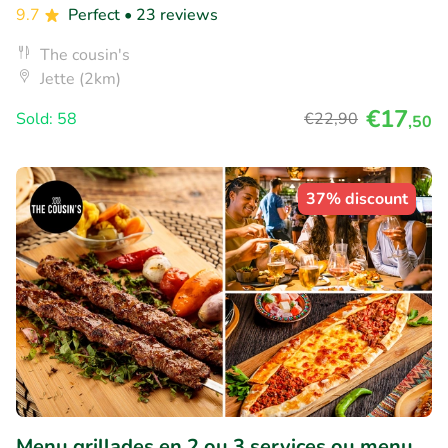
9.7
Perfect
• 23 reviews
The cousin's
Jette (2km)
€17
Sold: 58
€22
,90
,50
37% discount
Menu grillades en 2 ou 3 services ou menu