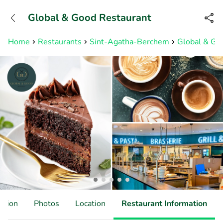
+31882050505
Global & Good Restaurant
Available until 23:00
Home
Restaurants
Sint-Agatha-Berchem
Global & Go
ation
Photos
Location
Restaurant Information