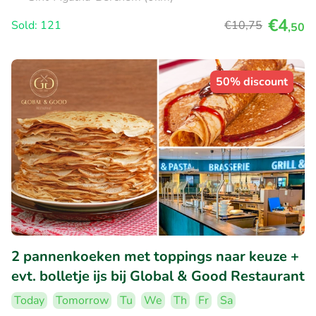
€4
Sold: 121
€10
,75
,50
50% discount
2 pannenkoeken met toppings naar keuze +
evt. bolletje ijs bij Global & Good Restaurant
Today
Tomorrow
Tu
We
Th
Fr
Sa