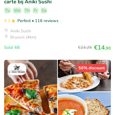
carte bij Aniki Sushi
Tu
We
Th
Fr
Sa
9.3
Perfect
• 116 reviews
Aniki Sushi
Brussel (4km)
€14
Sold: 68
€23
,25
,90
56% discount