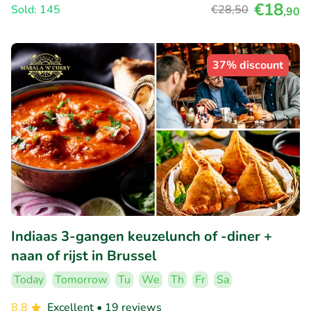
€18
Sold: 145
€28
,50
,90
37% discount
Indiaas 3-gangen keuzelunch of -diner +
naan of rijst in Brussel
Today
Tomorrow
Tu
We
Th
Fr
Sa
8.8
Excellent
• 19 reviews