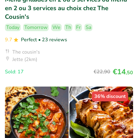
en 2 ou 3 services au choix chez The
Cousin's
Today
Tomorrow
We
Th
Fr
Sa
9.7
Perfect
• 23 reviews
The cousin's
Jette (2km)
€14
Sold: 17
€22
,90
,50
36% discount