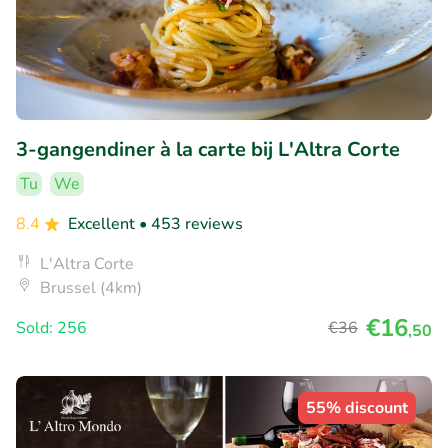
3-gangendiner à la carte bij L'Altra Corte
Tu
We
8.4
Excellent
• 453 reviews
L'Altra Corte
Brussel (4km)
€16
Sold: 256
€36
,50
55% discount