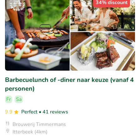
34% discount
Barbecuelunch of -diner naar keuze (vanaf 4
personen)
Fr
Sa
9.9
Perfect
• 41 reviews
Brouwerij Timmermans
Itterbeek (4km)