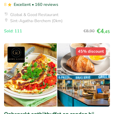
8
Excellent
• 160 reviews
Global & Good Restaurant
Sint-Agatha-Berchem (0km)
€4
Sold: 111
€8
,90
,45
45% discount