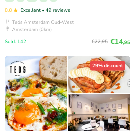
8.8
Excellent
• 49 reviews
Teds Amsterdam Oud-West
Amsterdam (0km)
€14
Sold: 142
€22
,95
,95
29% discount