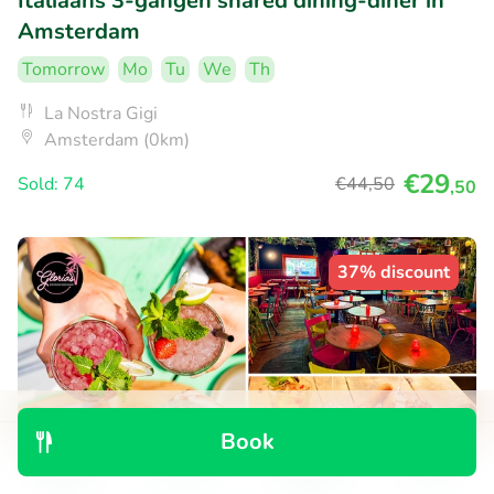
Italiaans 3-gangen shared dining-diner in
Amsterdam
Tomorrow
Mo
Tu
We
Th
La Nostra Gigi
Amsterdam (0km)
€29
Sold: 74
€44
,50
,50
37% discount
Book
Discover
Search
Bookings
Menu