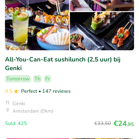
All-You-Can-Eat sushilunch (2,5 uur) bij
Genki
Tomorrow
Th
Fr
9.5
Perfect
• 147 reviews
Genki
Amsterdam (0km)
€24
Sold: 425
€33
,50
,95