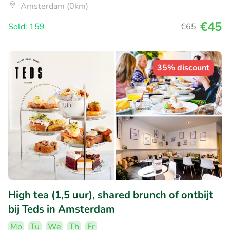
Amsterdam (0km)
€45
Sold: 159
€65
35% discount
High tea (1,5 uur), shared brunch of ontbijt
bij Teds in Amsterdam
Mo
Tu
We
Th
Fr