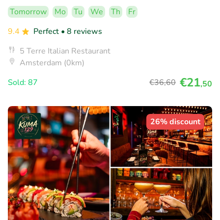
Tomorrow
Mo
Tu
We
Th
Fr
9.4
Perfect
• 8 reviews
5 Terre Italian Restaurant
Amsterdam (0km)
€21
Sold: 87
€36
,60
,50
26% discount