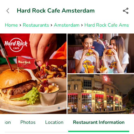
+31882050505
Hard Rock Cafe Amsterdam
Available until 23:00
Home
Restaurants
Amsterdam
Hard Rock Cafe Amst
ation
Photos
Location
Restaurant Information