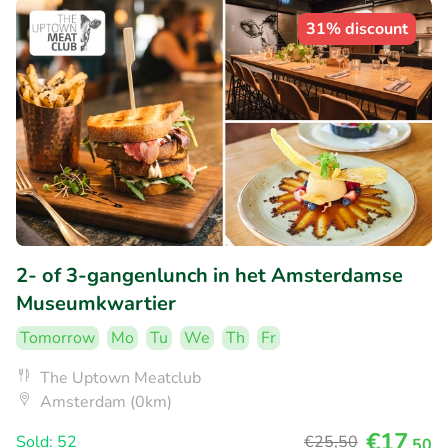
31% discount
2- of 3-gangenlunch in het Amsterdamse
Museumkwartier
Tomorrow
Mo
Tu
We
Th
Fr
The Uptown Meatclub
Amsterdam (0km)
€17
Sold: 52
€25
,50
,50