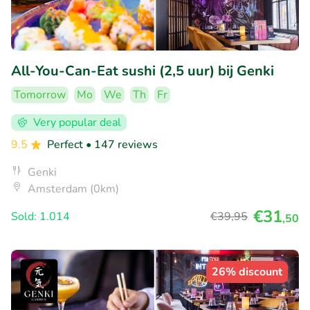
All-You-Can-Eat sushi (2,5 uur) bij Genki
Tomorrow
Mo
We
Th
Fr
Very popular deal
9.5
Perfect
• 147 reviews
Genki
Amsterdam (0km)
€31
Sold: 1.014
€39
,95
,50
26% discount