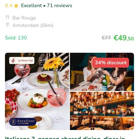
8.4
Excellent
• 71 reviews
Bar Rouge
Amsterdam (0km)
€49
Sold: 130
€77
,50
34% discount