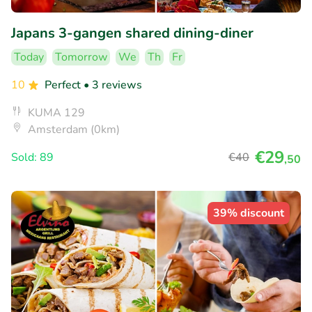
Japans 3-gangen shared dining-diner
Today
Tomorrow
We
Th
Fr
10
Perfect
• 3 reviews
KUMA 129
Amsterdam (0km)
€29
Sold: 89
€40
,50
39% discount