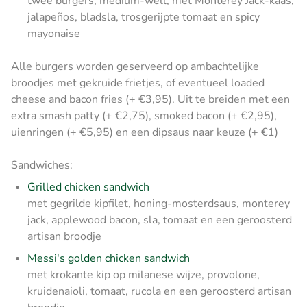
twee burgers, medium-well, met Monterey Jack-kaas,
jalapeños, bladsla, trosgerijpte tomaat en spicy
mayonaise
Alle burgers worden geserveerd op ambachtelijke
broodjes met gekruide frietjes, of eventueel loaded
cheese and bacon fries (+ €3,95). Uit te breiden met een
extra smash patty (+ €2,75), smoked bacon (+ €2,95),
uienringen (+ €5,95) en een dipsaus naar keuze (+ €1)
Sandwiches:
Grilled chicken sandwich
met gegrilde kipfilet, honing-mosterdsaus, monterey
jack, applewood bacon, sla, tomaat en een geroosterd
artisan broodje
Messi's golden chicken sandwich
met krokante kip op milanese wijze, provolone,
kruidenaioli, tomaat, rucola en een geroosterd artisan