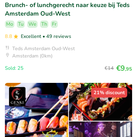
Brunch- of lunchgerecht naar keuze bij Teds
Amsterdam Oud-West
Mo
Tu
We
Th
Fr
8.8
Excellent
• 49 reviews
Teds Amsterdam Oud-West
Amsterdam (0km)
€9
Sold: 25
€14
,95
21% discount