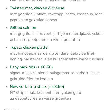
warme tortilla’s en koriander-limoencrème
Twisted mac, chicken & cheese
met gegrilde kipfilet, cavatappi pasta, kaassaus, rode
paprika en gekruide paneer
Grilled salmon
met gegrilde zalm, zoet-pittige mosterdglaze, yukon
gold aardappelpuree en verse groenten
Tupelo chicken platter
met handgepaneerde kip tenders, gekruide friet,
honing-mosterdsaus en huisgemaakte barbecuesaus
Baby back ribs (+ €8,50)
signature spice blend, huisgemaakte barbecuesaus,
gekruide friet en koolsla
New york strip steak (+ €8,50)
NY strip steak, kruidenboter, yukon gold
aardappelpuree en verse groenten