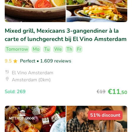
Mixed grill, Mexicaans 3-gangendiner à la
carte of lunchgerecht bij El Vino Amsterdam
Tomorrow
Mo
Tu
We
Th
Fr
9.5
Perfect
• 1.609 reviews
El Vino Amsterdam
Amsterdam (0km)
€11
Sold: 269
€19
,50
51% discount