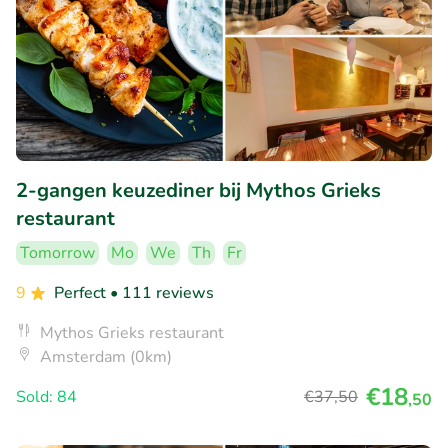
2-gangen keuzediner bij Mythos Grieks
restaurant
Tomorrow
Mo
We
Th
Fr
9
Perfect
• 111 reviews
Mythos Grieks restaurant
Amsterdam (0km)
€18
Sold: 84
€37
,50
,50