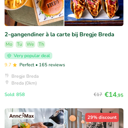
2-gangendiner à la carte bij Bregje Breda
Mo
Tu
We
Th
Very popular deal
9.7
Perfect
• 165 reviews
Bregje Breda
Breda (0km)
€14
Sold: 858
€17
,95
29% discount