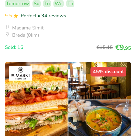
Tomorrow
Su
Tu
We
Th
9.5
Perfect
• 34 reviews
Madame Simit
Breda (0km)
€9
Sold: 16
€15
,15
,95
45% discount