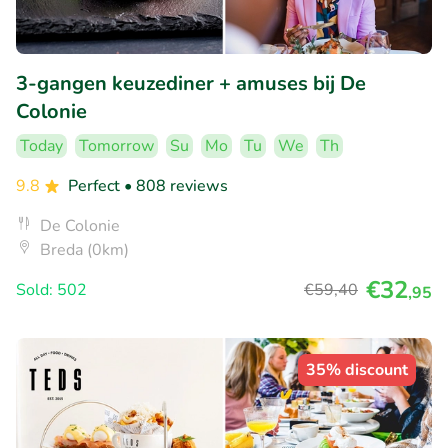
3-gangen keuzediner + amuses bij De
Colonie
Today
Tomorrow
Su
Mo
Tu
We
Th
9.8
Perfect
• 808 reviews
De Colonie
Breda (0km)
€32
Sold: 502
€59
,40
,95
35% discount