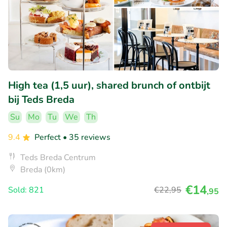
High tea (1,5 uur), shared brunch of ontbijt
bij Teds Breda
Su
Mo
Tu
We
Th
9.4
Perfect
• 35 reviews
Teds Breda Centrum
Breda (0km)
€14
Sold: 821
€22
,95
,95