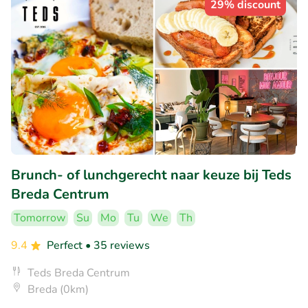
29% discount
Brunch- of lunchgerecht naar keuze bij Teds
Breda Centrum
Tomorrow
Su
Mo
Tu
We
Th
9.4
Perfect
• 35 reviews
Teds Breda Centrum
Breda (0km)