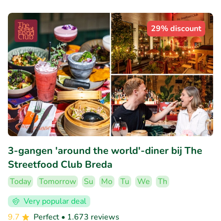
29% discount
3-gangen 'around the world'-diner bij The
Streetfood Club Breda
Today
Tomorrow
Su
Mo
Tu
We
Th
Very popular deal
9.7
Perfect
• 1.673 reviews