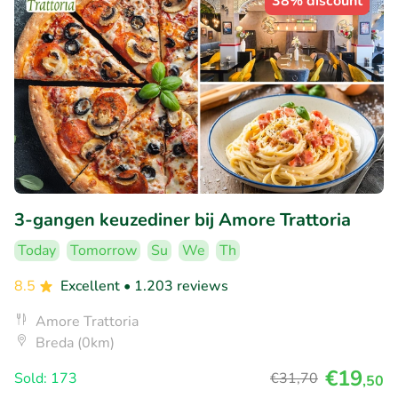
38% discount
3-gangen keuzediner bij Amore Trattoria
Today
Tomorrow
Su
We
Th
8.5
Excellent
• 1.203 reviews
Amore Trattoria
Breda (0km)
€19
Sold: 173
€31
,70
,50