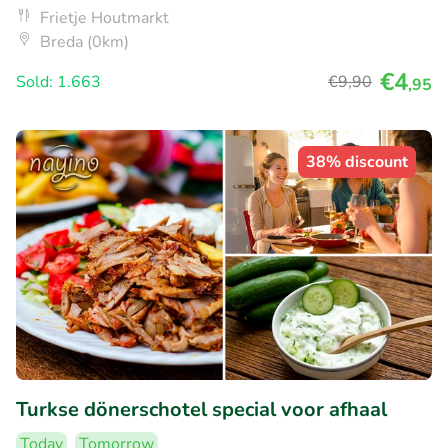
Frietje Houtmarkt
Breda (0km)
€4
Sold: 1.663
€9
,90
,95
38% discount
Turkse dönerschotel special voor afhaal
Today
Tomorrow