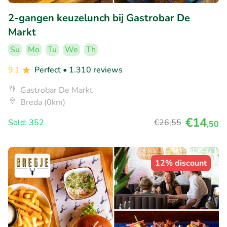
2-gangen keuzelunch bij Gastrobar De
Markt
Su
Mo
Tu
We
Th
9.1
Perfect
• 1.310 reviews
Gastrobar De Markt
Breda (0km)
€14
Sold: 352
€26
,55
,50
12% discount