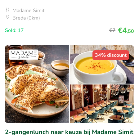
Madame Simit
Breda (0km)
€4
Sold: 17
€7
,50
34% discount
2-gangenlunch naar keuze bij Madame Simit