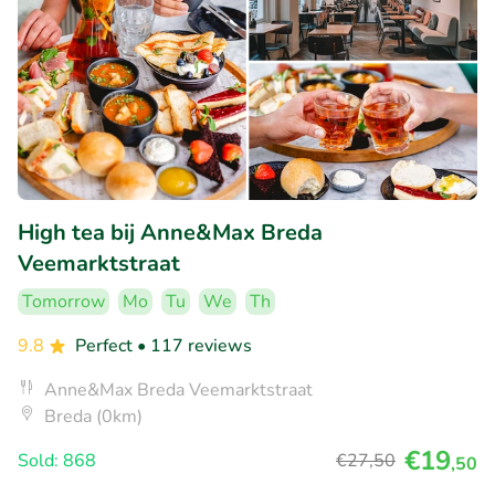
High tea bij Anne&Max Breda
Veemarktstraat
Tomorrow
Mo
Tu
We
Th
9.8
Perfect
• 117 reviews
Anne&Max Breda Veemarktstraat
Breda (0km)
€19
Sold: 868
€27
,50
,50