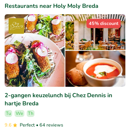
Restaurants near Holy Moly Breda
45% discount
2-gangen keuzelunch bij Chez Dennis in
hartje Breda
Tu
We
Th
9.6
Perfect
• 64 reviews