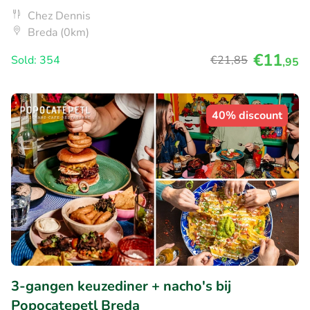
Chez Dennis
Breda (0km)
€11
Sold: 354
€21
,85
,95
40% discount
3-gangen keuzediner + nacho's bij
Popocatepetl Breda