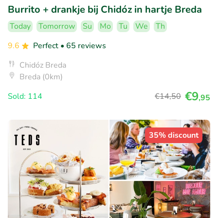
Burrito + drankje bij Chidóz in hartje Breda
Today
Tomorrow
Su
Mo
Tu
We
Th
9.6
Perfect
• 65 reviews
Chidóz Breda
Breda (0km)
€9
Sold: 114
€14
,50
,95
35% discount