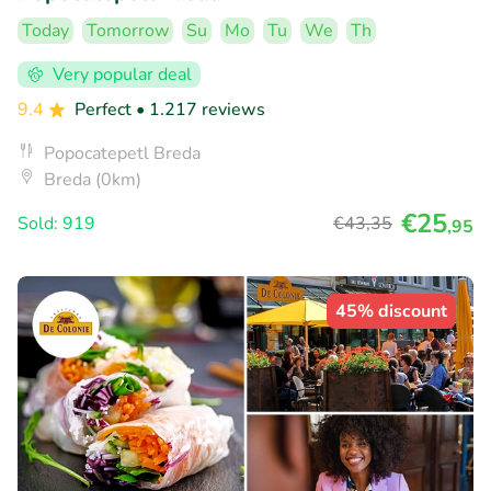
Today
Tomorrow
Su
Mo
Tu
We
Th
Very popular deal
9.4
Perfect
• 1.217 reviews
Popocatepetl Breda
Breda (0km)
€25
Sold: 919
€43
,35
,95
45% discount