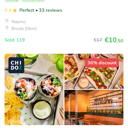
9.4
Perfect
• 33 reviews
Nayino
Breda (0km)
€10
Sold: 119
€17
,50
36% discount