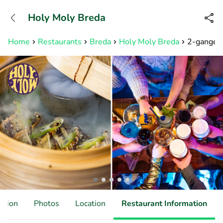
+31882050505
Holy Moly Breda
Available until 23:00
Home
Restaurants
Breda
Holy Moly Breda
2-gangenl
ation
Photos
Location
Restaurant Information