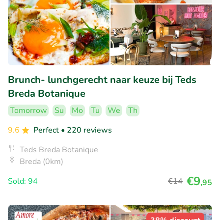
Brunch- lunchgerecht naar keuze bij Teds
Breda Botanique
Tomorrow
Su
Mo
Tu
We
Th
9.6
Perfect
• 220 reviews
Teds Breda Botanique
Breda (0km)
€9
Sold: 94
€14
,95