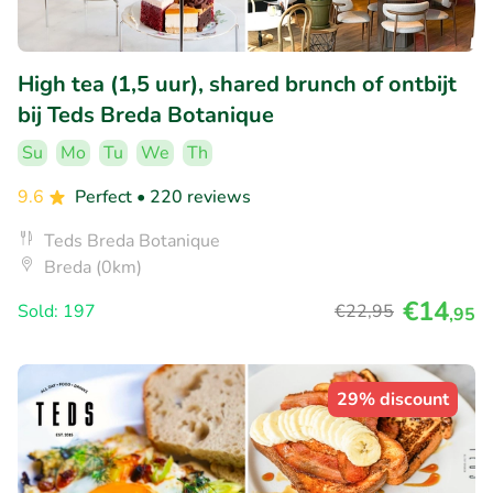
High tea (1,5 uur), shared brunch of ontbijt
bij Teds Breda Botanique
Su
Mo
Tu
We
Th
9.6
Perfect
• 220 reviews
Teds Breda Botanique
Breda (0km)
€14
Sold: 197
€22
,95
,95
29% discount