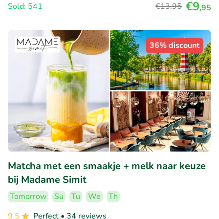
€9
Sold: 541
€13
,95
,95
36% discount
Matcha met een smaakje + melk naar keuze
bij Madame Simit
Tomorrow
Su
Tu
We
Th
9.5
Perfect
• 34 reviews