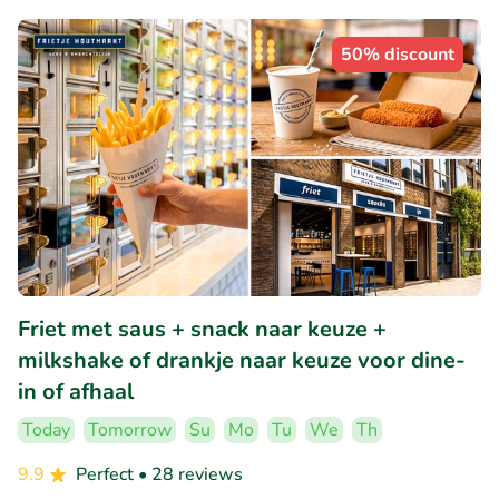
50% discount
Friet met saus + snack naar keuze +
milkshake of drankje naar keuze voor dine-
in of afhaal
Today
Tomorrow
Su
Mo
Tu
We
Th
9.9
Perfect
• 28 reviews