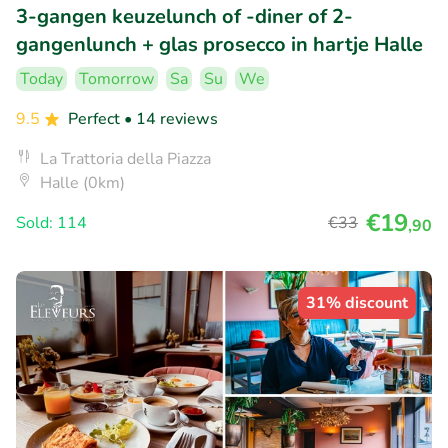
3-gangen keuzelunch of -diner of 2-
gangenlunch + glas prosecco in hartje Halle
Today
Tomorrow
Sa
Su
We
9.5
Perfect
• 14 reviews
La Trattoria della Piazza
Halle (0km)
€19
Sold: 114
€33
,90
31% discount