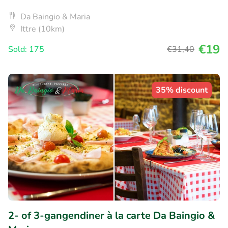
Da Baingio & Maria
Ittre (10km)
€19
Sold: 175
€31
,40
35% discount
2- of 3-gangendiner à la carte Da Baingio &