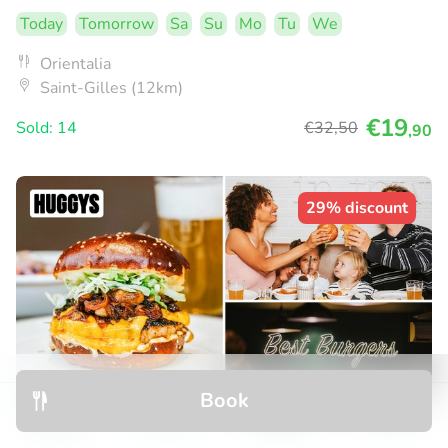
Today
Tomorrow
Sa
Su
Mo
Tu
We
Orientalia
Saint-Gilles (12km)
€19
Sold: 14
€32
,50
,90
29% discount
Book
Discover
Search
Bookings
Menu