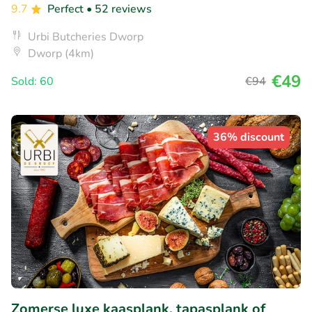
9.7
Perfect
• 52 reviews
Urbi Butcheries Dworp
Dworp (4km)
€49
Sold: 60
€94
36% discount
Zomerse luxe kaasplank, tapasplank of