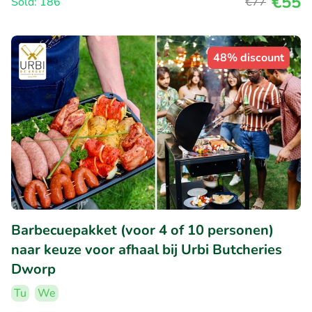
€55
Sold: 186
€77
48% discount
Barbecuepakket (voor 4 of 10 personen)
naar keuze voor afhaal bij Urbi Butcheries
Dworp
Tu
We