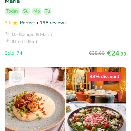
Maria
Today
Su
Mo
Tu
9.6
Perfect
• 198 reviews
Da Baingio & Maria
Ittre (10km)
€24
Sold: 74
€38
,60
,90
38% discount