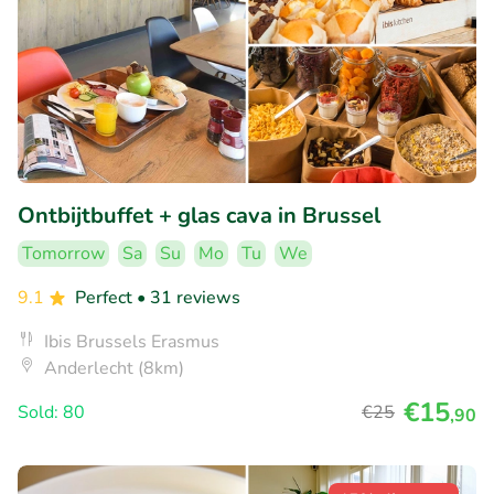
Ontbijtbuffet + glas cava in Brussel
Tomorrow
Sa
Su
Mo
Tu
We
9.1
Perfect
• 31 reviews
Ibis Brussels Erasmus
Anderlecht (8km)
€15
Sold: 80
€25
,90