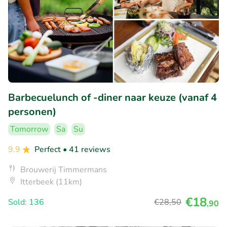
Barbecuelunch of -diner naar keuze (vanaf 4
personen)
Tomorrow
Sa
Su
9.9
Perfect
• 41 reviews
Brouwerij Timmermans
Itterbeek (11km)
€18
Sold: 136
€28
,50
,90