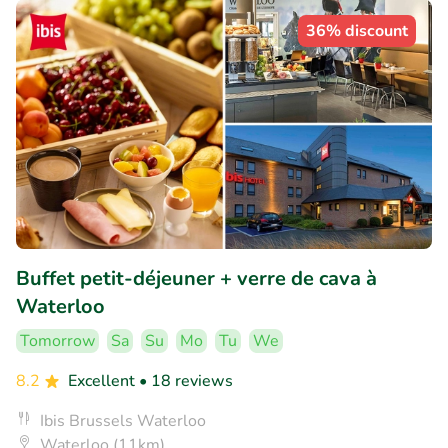
36% discount
Buffet petit-déjeuner + verre de cava à
Waterloo
Tomorrow
Sa
Su
Mo
Tu
We
8.2
Excellent
• 18 reviews
Ibis Brussels Waterloo
Waterloo (11km)