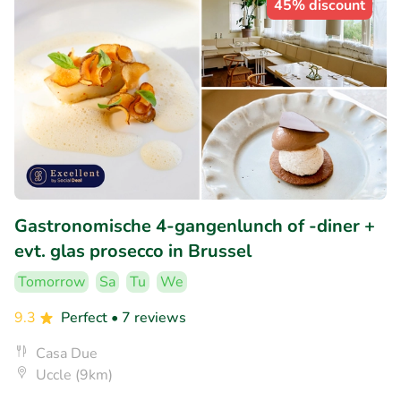
45% discount
Gastronomische 4-gangenlunch of -diner +
evt. glas prosecco in Brussel
Tomorrow
Sa
Tu
We
9.3
Perfect
• 7 reviews
Casa Due
Uccle (9km)