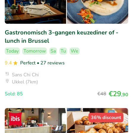
Gastronomisch 3-gangen keuzediner of -
lunch in Brussel
Today
Tomorrow
Sa
Tu
We
9.4
Perfect
• 27 reviews
Sans Chi Chi
Ukkel (7km)
€29
Sold: 85
€48
,90
36% discount