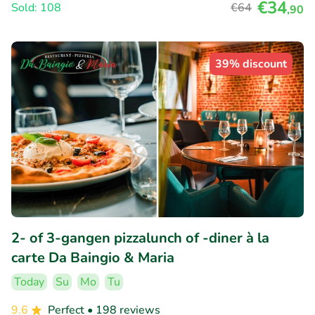
€34
Sold: 108
€64
,90
39% discount
2- of 3-gangen pizzalunch of -diner à la
carte Da Baingio & Maria
Today
Su
Mo
Tu
9.6
Perfect
• 198 reviews