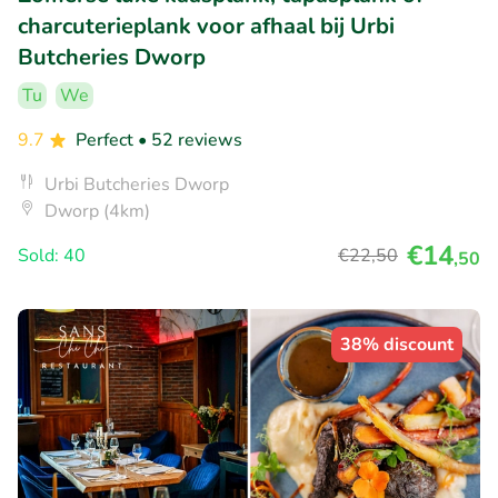
charcuterieplank voor afhaal bij Urbi
Butcheries Dworp
Tu
We
9.7
Perfect
• 52 reviews
Urbi Butcheries Dworp
Dworp (4km)
€14
Sold: 40
€22
,50
,50
38% discount