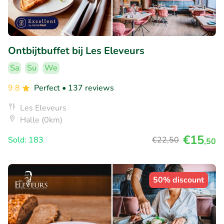
Ontbijtbuffet bij Les Eleveurs
Sa
Su
We
9.8
Perfect
• 137 reviews
Les Eleveurs
Halle (0km)
€15
Sold: 183
€22
,50
,50
50% discount