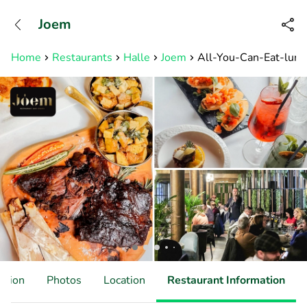
+31882050505
Joem
Available until 23:00
Home
Restaurants
Halle
Joem
All-You-Can-Eat-lunch 
ation
Photos
Location
Restaurant Information