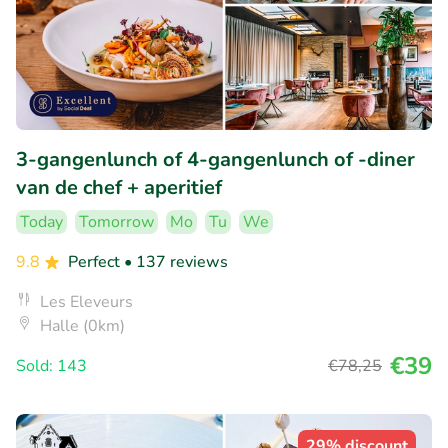
3-gangenlunch of 4-gangenlunch of -diner
van de chef + aperitief
Today
Tomorrow
Mo
Tu
We
9.8
Perfect
• 137 reviews
Les Eleveurs
Halle (0km)
€39
Sold: 143
€78
,25
29% discount