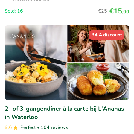
€15
Sold: 16
€25
,90
34% discount
2- of 3-gangendiner à la carte bij L'Ananas
in Waterloo
9.6
Perfect
• 104 reviews