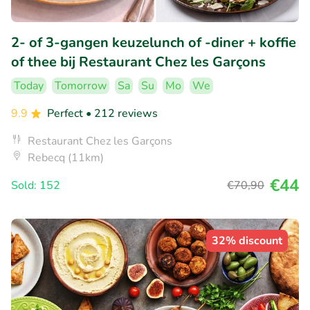
2- of 3-gangen keuzelunch of -diner + koffie
of thee bij Restaurant Chez les Garçons
Today
Tomorrow
Sa
Su
Mo
We
9.9
Perfect
• 212 reviews
Restaurant Chez les Garçons
Rebecq (11km)
€44
Sold: 152
€70
,90
32% discount