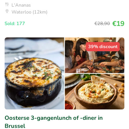
L'Ananas
Waterloo (12km)
€19
Sold: 177
€28
,90
39% discount
Oosterse 3-gangenlunch of -diner in
Brussel