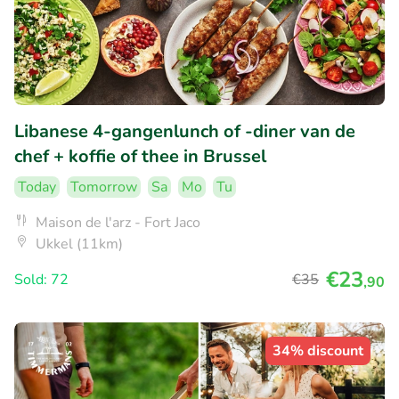
Libanese 4-gangenlunch of -diner van de
chef + koffie of thee in Brussel
Today
Tomorrow
Sa
Mo
Tu
Maison de l'arz - Fort Jaco
Ukkel (11km)
€23
Sold: 72
€35
,90
34% discount