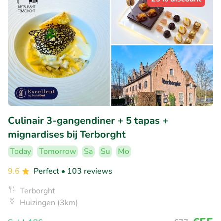
Culinair 3-gangendiner + 5 tapas +
mignardises bij Terborght
Today
Tomorrow
Sa
Su
Mo
9.6
Perfect
• 103 reviews
Terborght
Huizingen (3km)