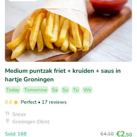
Medium puntzak friet + kruiden + saus in
hartje Groningen
Today
Tomorrow
Sa
Su
Tu
We
9.6
Perfect
• 17 reviews
Snexx
Groningen (0km)
€2
Sold: 168
€4
,10
,50