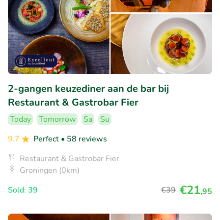
2-gangen keuzediner aan de bar bij
Restaurant & Gastrobar Fier
Today
Tomorrow
Sa
Su
9.7
Perfect
• 58 reviews
Restaurant & Gastrobar Fier
Groningen (0km)
€21
Sold: 39
€39
,95