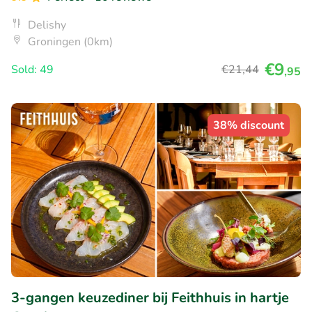
Delishy
Groningen (0km)
€9
Sold: 49
€21
,44
,95
38% discount
3-gangen keuzediner bij Feithhuis in hartje