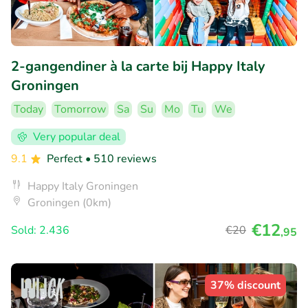
2-gangendiner à la carte bij Happy Italy
Groningen
Today
Tomorrow
Sa
Su
Mo
Tu
We
Very popular deal
9.1
Perfect
• 510 reviews
Happy Italy Groningen
Groningen (0km)
€12
Sold: 2.436
€20
,95
37% discount