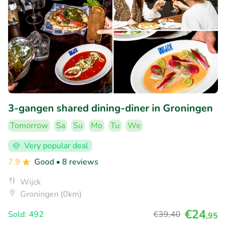
3-gangen shared dining-diner in Groningen
Tomorrow
Sa
Su
Mo
Tu
We
Very popular deal
7.9
Good
• 8 reviews
Wijck
Groningen (0km)
€24
Sold: 492
€39
,40
,95