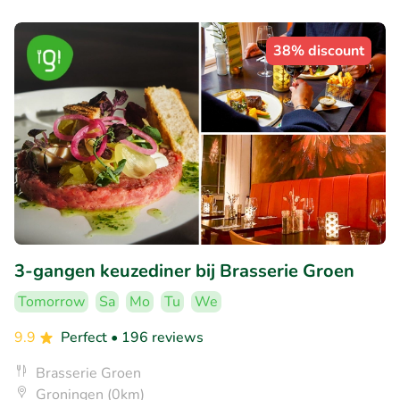
38% discount
3-gangen keuzediner bij Brasserie Groen
Tomorrow
Sa
Mo
Tu
We
9.9
Perfect
• 196 reviews
Brasserie Groen
Groningen (0km)