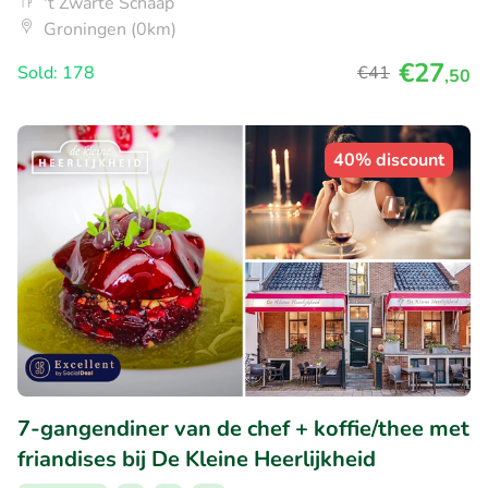
't Zwarte Schaap
Groningen (0km)
€27
Sold: 178
€41
,50
40% discount
7-gangendiner van de chef + koffie/thee met
friandises bij De Kleine Heerlijkheid