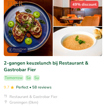
49% discount
2-gangen keuzelunch bij Restaurant &
Gastrobar Fier
Tomorrow
Sa
Su
9.7
Perfect
• 58 reviews
Restaurant & Gastrobar Fier
Groningen (0km)