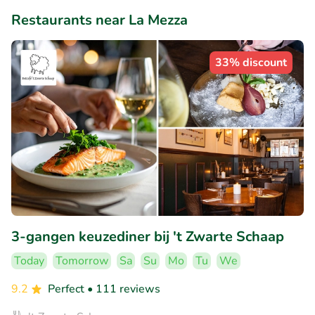
Restaurants near La Mezza
33% discount
3-gangen keuzediner bij 't Zwarte Schaap
Today
Tomorrow
Sa
Su
Mo
Tu
We
9.2
Perfect
• 111 reviews