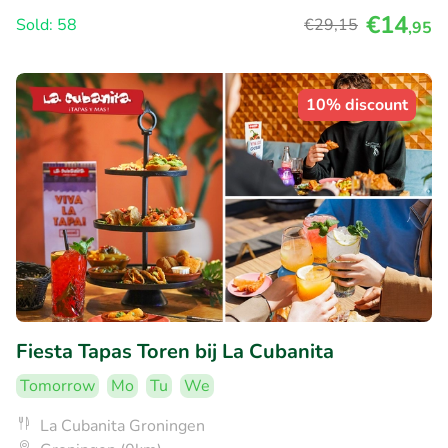
€14
Sold: 58
€29
,15
,95
10% discount
Fiesta Tapas Toren bij La Cubanita
Tomorrow
Mo
Tu
We
La Cubanita Groningen