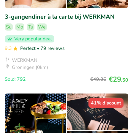
3-gangendiner à la carte bij WERKMAN
Su
Mo
Tu
We
Very popular deal
9.3
Perfect
• 79 reviews
WERKMAN
Groningen (0km)
€29
Sold: 792
€49
,35
,50
41% discount