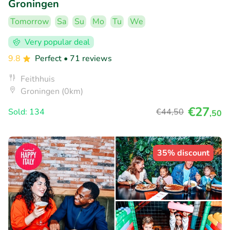
Groningen
Tomorrow
Sa
Su
Mo
Tu
We
Very popular deal
9.8
Perfect
• 71 reviews
Feithhuis
Groningen (0km)
€27
Sold: 134
€44
,50
,50
35% discount