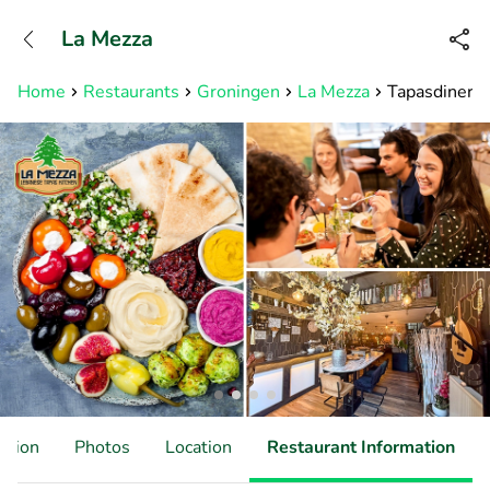
+31882050505
La Mezza
Available until 23:00
Home
Restaurants
Groningen
La Mezza
Tapasdiner b
ation
Photos
Location
Restaurant Information