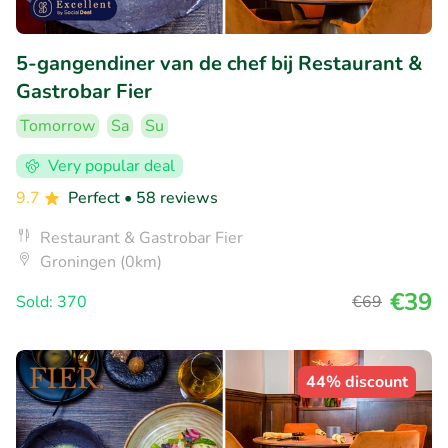
5-gangendiner van de chef bij Restaurant &
Gastrobar Fier
Tomorrow
Sa
Su
Very popular deal
9.7
Perfect
• 58 reviews
Restaurant & Gastrobar Fier
Groningen (0km)
€39
Sold: 370
€69
44% discount