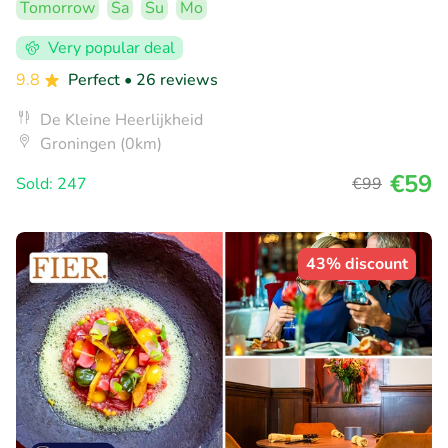
Tomorrow
Sa
Su
Mo
Very popular deal
9.8
Perfect
• 26 reviews
De Kleine Heerlijkheid
Groningen (0km)
€59
Sold: 247
€99
43% discount