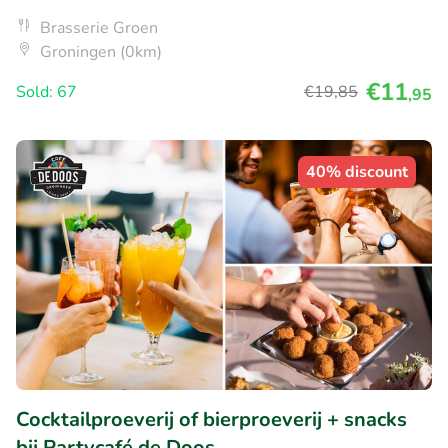
Brasserie Groen
Groningen (0km)
€11
Sold: 67
€19
,85
,95
40% discount
Cocktailproeverij of bierproeverij + snacks
bij Partycafé de Doos