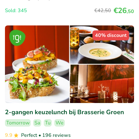
€26
Sold: 345
€42
,50
,50
40% discount
2-gangen keuzelunch bij Brasserie Groen
Tomorrow
Sa
Tu
We
9.9
Perfect
• 196 reviews