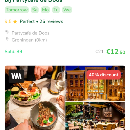
Tomorrow
Sa
Mo
Tu
We
9.5
Perfect
• 26 reviews
Partycafé de Doos
Groningen (0km)
€12
Sold: 39
€21
,50
40% discount