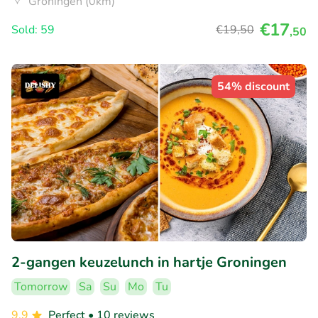
Groningen (0km)
€17
Sold: 59
€19
,50
,50
54% discount
2-gangen keuzelunch in hartje Groningen
Tomorrow
Sa
Su
Mo
Tu
9.9
Perfect
• 10 reviews