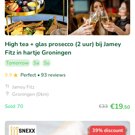
High tea + glas prosecco (2 uur) bij Jamey
Fitz in hartje Groningen
Tomorrow
Sa
Su
9.9
Perfect
• 93 reviews
Jamey Fitz
Groningen (0km)
€19
Sold: 70
€33
,50
39% discount