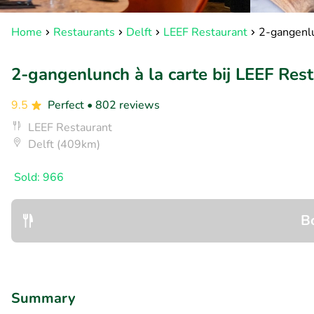
Home
Restaurants
Delft
LEEF Restaurant
2-gangenlu
2-gangenlunch à la carte bij LEEF Res
9.5
Perfect
• 802 reviews
LEEF Restaurant
Delft (409km)
Sold: 966
B
Summary