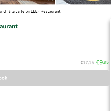
nch à la carte bij LEEF Restaurant
taurant
€9
,95
€17,15
ook