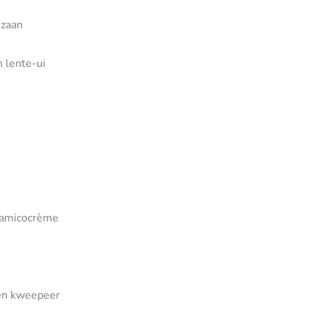
ezaan
 lente-ui
lsamicocrème
en kweepeer