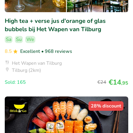
High tea + verse jus d'orange of glas
bubbels bij Het Wapen van Tilburg
Sa
Su
We
8.5
Excellent
• 968 reviews
Het Wapen van Tilburg
Tilburg (2km)
€14
Sold: 165
€24
,95
28% discount