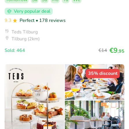
Very popular deal
9.3
Perfect
• 178 reviews
Teds Tilburg
Tilburg (2km)
€9
Sold: 464
€14
,95
35% discount