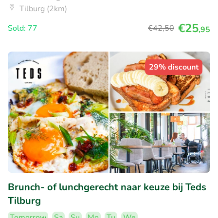
Tilburg (2km)
€25
Sold: 77
€42
,50
,95
29% discount
Brunch- of lunchgerecht naar keuze bij Teds
Tilburg
Tomorrow
Sa
Su
Mo
Tu
We