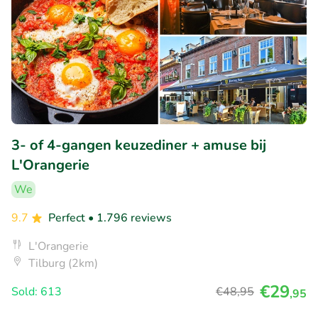
3- of 4-gangen keuzediner + amuse bij
L'Orangerie
We
9.7
Perfect
• 1.796 reviews
L'Orangerie
Tilburg (2km)
€29
Sold: 613
€48
,95
,95