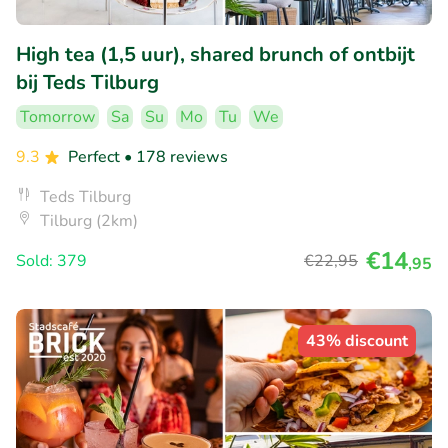
High tea (1,5 uur), shared brunch of ontbijt
bij Teds Tilburg
Tomorrow
Sa
Su
Mo
Tu
We
9.3
Perfect
• 178 reviews
Teds Tilburg
Tilburg (2km)
€14
Sold: 379
€22
,95
,95
43% discount