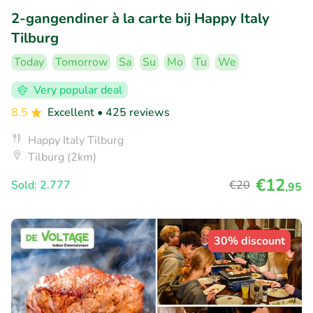
2-gangendiner à la carte bij Happy Italy
Tilburg
Today
Tomorrow
Sa
Su
Mo
Tu
We
Very popular deal
8.5
Excellent
• 425 reviews
Happy Italy Tilburg
Tilburg (2km)
€12
Sold: 2.777
€20
,95
30% discount