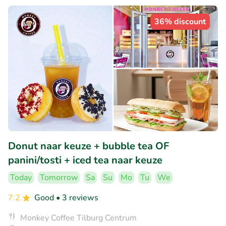
36% discount
Donut naar keuze + bubble tea OF
panini/tosti + iced tea naar keuze
Today
Tomorrow
Sa
Su
Mo
Tu
We
7.2
Good
• 3 reviews
Monkey Coffee Tilburg Centrum