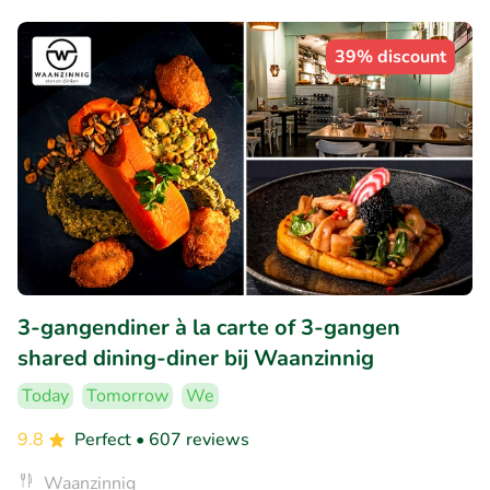
39% discount
3-gangendiner à la carte of 3-gangen
shared dining-diner bij Waanzinnig
Today
Tomorrow
We
9.8
Perfect
• 607 reviews
Waanzinnig