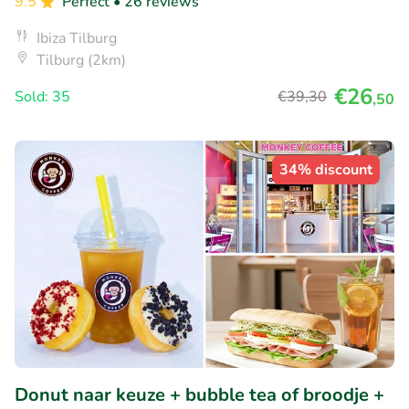
9.5
Perfect
• 26 reviews
Ibiza Tilburg
Tilburg (2km)
€26
Sold: 35
€39
,30
,50
34% discount
Donut naar keuze + bubble tea of broodje +