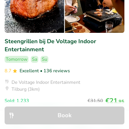
Steengrillen bij De Voltage Indoor
Entertainment
Tomorrow
Sa
Su
8.7
Excellent
• 136 reviews
De Voltage Indoor Entertainment
Tilburg (3km)
€21
Sold: 1.233
€31
,50
,95
Book
Discover
Search
Bookings
Menu
30% discount