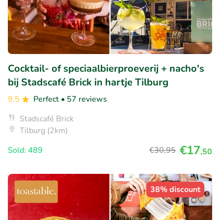
Cocktail- of speciaalbierproeverij + nacho's
bij Stadscafé Brick in hartje Tilburg
9.5
Perfect
• 57 reviews
Stadscafé Brick
Tilburg (2km)
€17
Sold: 489
€30
,95
,50
38% discount