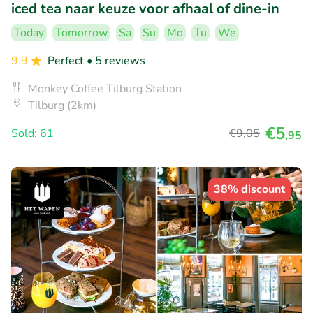
iced tea naar keuze voor afhaal of dine-in
Today
Tomorrow
Sa
Su
Mo
Tu
We
9.9
Perfect
• 5 reviews
Monkey Coffee Tilburg Station
Tilburg (2km)
€5
Sold: 61
€9
,05
,95
38% discount