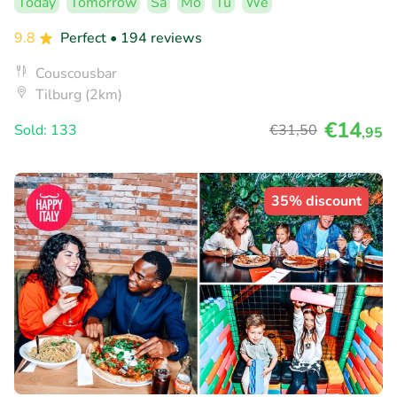
Today
Tomorrow
Sa
Mo
Tu
We
9.8
Perfect
• 194 reviews
Couscousbar
Tilburg (2km)
€14
Sold: 133
€31
,50
,95
35% discount