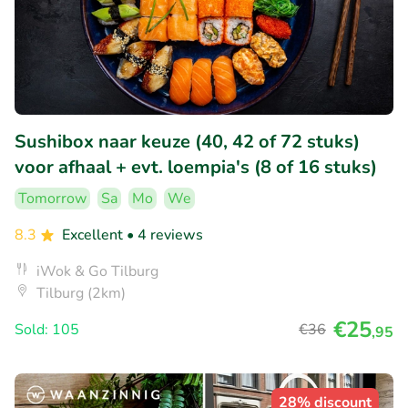
Sushibox naar keuze (40, 42 of 72 stuks)
voor afhaal + evt. loempia's (8 of 16 stuks)
Tomorrow
Sa
Mo
We
8.3
Excellent
• 4 reviews
iWok & Go Tilburg
Tilburg (2km)
€25
Sold: 105
€36
,95
28% discount