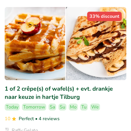
33% discount
1 of 2 crêpe(s) of wafel(s) + evt. drankje
naar keuze in hartje Tilburg
Today
Tomorrow
Sa
Su
Mo
Tu
We
10
Perfect
• 4 reviews
Raffy Gelato