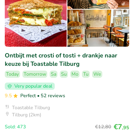
Ontbijt met crosti of tosti + drankje naar
keuze bij Toastable Tilburg
Today
Tomorrow
Sa
Su
Mo
Tu
We
Very popular deal
9.5
Perfect
• 52 reviews
Toastable Tilburg
Tilburg (2km)
€7
Sold: 473
€12
,80
,95