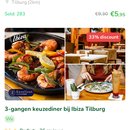
Tilburg (2km)
€5
Sold: 283
€9
,30
,95
33% discount
3-gangen keuzediner bij Ibiza Tilburg
We