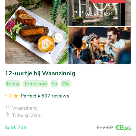
12-uurtje bij Waanzinnig
Today
Tomorrow
Sa
We
9.8
Perfect
• 607 reviews
Waanzinnig
Tilburg (2km)
€8
Sold: 253
€12
,50
,95