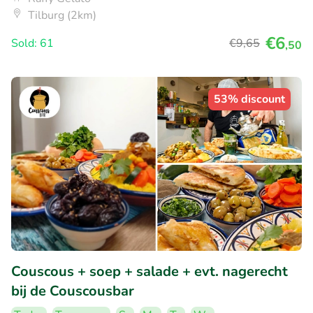
Tilburg (2km)
€6
Sold: 61
€9
,65
,50
53% discount
Couscous + soep + salade + evt. nagerecht
bij de Couscousbar