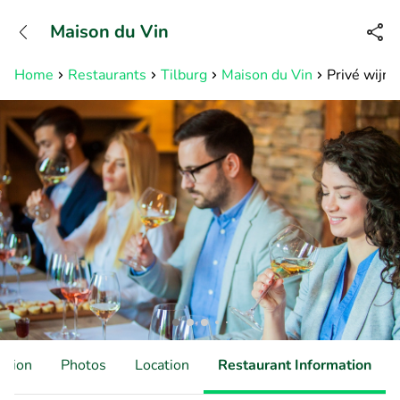
+31882050505
Maison du Vin
Available until 23:00
Home
Restaurants
Tilburg
Maison du Vin
Privé wijnp
ation
Photos
Location
Restaurant Information