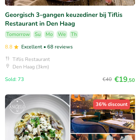
Georgisch 3-gangen keuzediner bij Tiflis
Restaurant in Den Haag
Tomorrow
Su
Mo
We
Th
8.8
Excellent
• 68 reviews
Tiflis Restaurant
Den Haag (3km)
€19
Sold: 73
€40
,50
36% discount