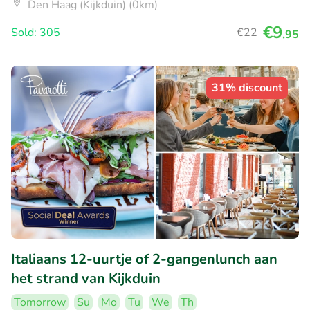
Den Haag (Kijkduin) (0km)
€9
Sold: 305
€22
,95
31% discount
Italiaans 12-uurtje of 2-gangenlunch aan
het strand van Kijkduin
Tomorrow
Su
Mo
Tu
We
Th