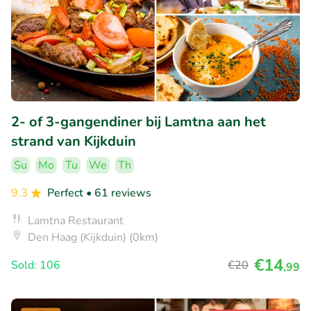
2- of 3-gangendiner bij Lamtna aan het
strand van Kijkduin
Su
Mo
Tu
We
Th
9.3
Perfect
• 61 reviews
Lamtna Restaurant
Den Haag (Kijkduin) (0km)
€14
Sold: 106
€20
,99