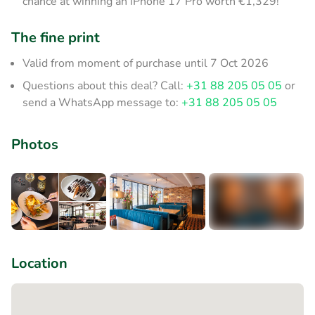
chance at winning an iPhone 17 Pro worth €1,329!
The fine print
Valid from moment of purchase until 7 Oct 2026
Questions about this deal? Call:
+31 88 205 05 05
or
send a WhatsApp message to:
+31 88 205 05 05
Photos
+7
Location