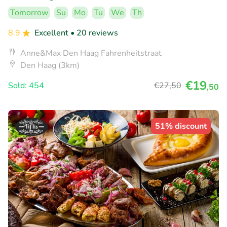
Tomorrow
Su
Mo
Tu
We
Th
8.9
Excellent
• 20 reviews
Anne&Max Den Haag Fahrenheitstraat
Den Haag (3km)
€19
Sold: 454
€27
,50
,50
51% discount