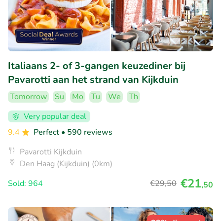
Italiaans 2- of 3-gangen keuzediner bij
Pavarotti aan het strand van Kijkduin
Tomorrow
Su
Mo
Tu
We
Th
Very popular deal
9.4
Perfect
• 590 reviews
Pavarotti Kijkduin
Den Haag (Kijkduin) (0km)
€21
Sold: 964
€29
,50
,50