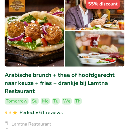
55% discount
Arabische brunch + thee of hoofdgerecht
naar keuze + fries + drankje bij Lamtna
Restaurant
Tomorrow
Su
Mo
Tu
We
Th
9.3
Perfect
• 61 reviews
Lamtna Restaurant