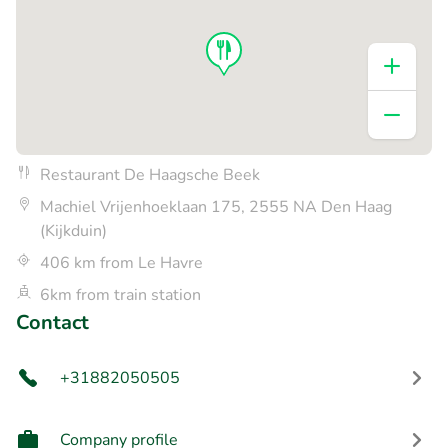
Restaurant De Haagsche Beek
Machiel Vrijenhoeklaan 175, 2555 NA Den Haag
(Kijkduin)
406 km from Le Havre
6km from train station
Contact
+31882050505
Company profile