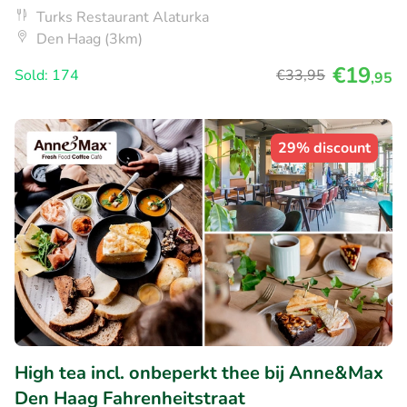
Turks Restaurant Alaturka
Den Haag (3km)
€19
Sold: 174
€33
,95
,95
29% discount
High tea incl. onbeperkt thee bij Anne&Max
Den Haag Fahrenheitstraat