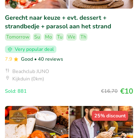
Gerecht naar keuze + evt. dessert +
strandbedje + parasol aan het strand
Tomorrow
Su
Mo
Tu
We
Th
Very popular deal
7.9
Good
• 40 reviews
Beachclub JUNO
Kijkduin (0km)
€10
Sold: 881
€16
,70
25% discount