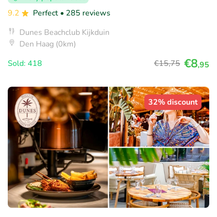
9.2
Perfect
• 285 reviews
Dunes Beachclub Kijkduin
Den Haag (0km)
€8
Sold: 418
€15
,75
,95
32% discount