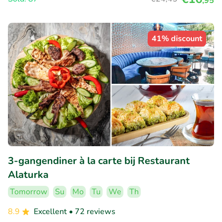
,95
41% discount
3-gangendiner à la carte bij Restaurant
Alaturka
Tomorrow
Su
Mo
Tu
We
Th
8.9
Excellent
• 72 reviews