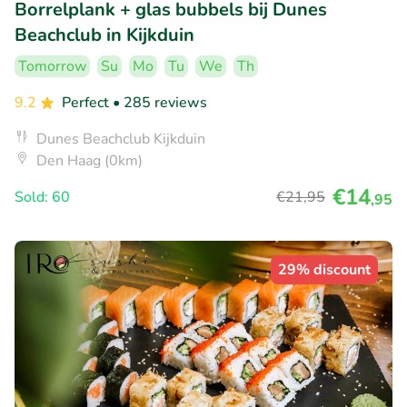
Borrelplank + glas bubbels bij Dunes
Beachclub in Kijkduin
Tomorrow
Su
Mo
Tu
We
Th
9.2
Perfect
• 285 reviews
Dunes Beachclub Kijkduin
Den Haag (0km)
€14
Sold: 60
€21
,95
,95
29% discount