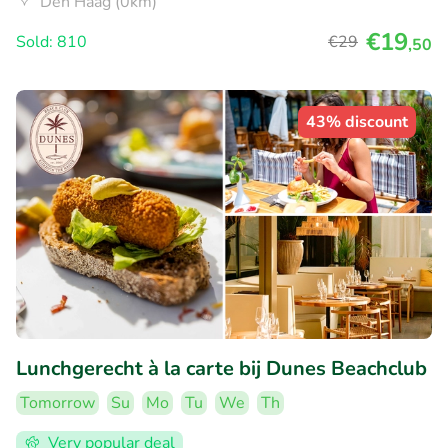
Den Haag (0km)
€19
Sold: 810
€29
,50
43% discount
Lunchgerecht à la carte bij Dunes Beachclub
Tomorrow
Su
Mo
Tu
We
Th
Very popular deal