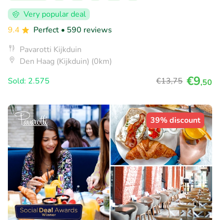
Very popular deal
9.4
Perfect
• 590 reviews
Pavarotti Kijkduin
Den Haag (Kijkduin) (0km)
€9
Sold: 2.575
€13
,75
,50
39% discount