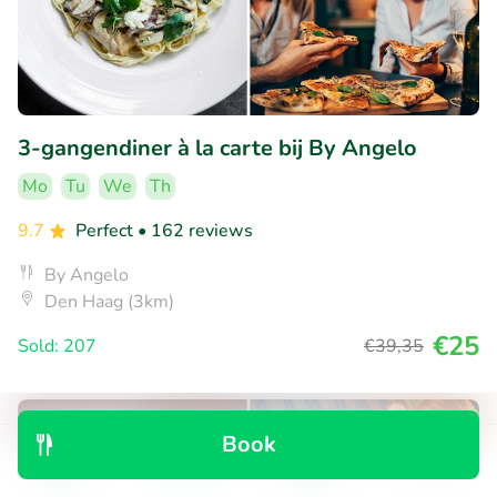
3-gangendiner à la carte bij By Angelo
Mo
Tu
We
Th
9.7
Perfect
• 162 reviews
By Angelo
Den Haag (3km)
€25
Sold: 207
€39
,35
37% discount
Book
Discover
Search
Bookings
Menu