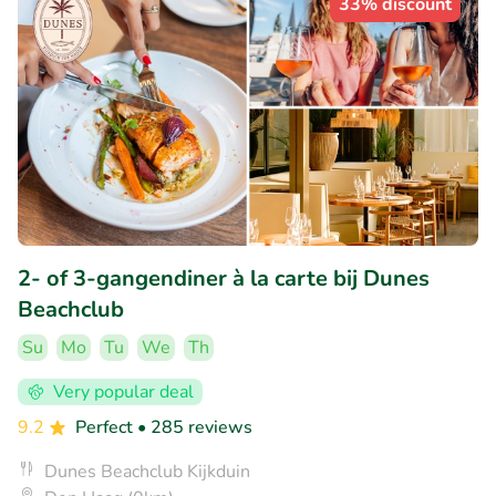
33% discount
2- of 3-gangendiner à la carte bij Dunes
Beachclub
Su
Mo
Tu
We
Th
Very popular deal
9.2
Perfect
• 285 reviews
Dunes Beachclub Kijkduin