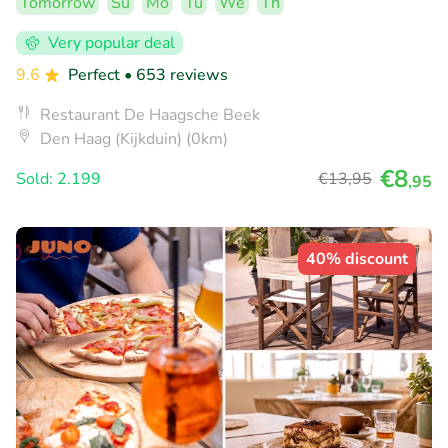
Tomorrow
Su
Mo
Tu
We
Th
Very popular deal
9.6
Perfect
• 653 reviews
Restaurant De Haagsche Beek
Den Haag (Kijkduin) (0km)
€8
Sold: 2.199
€13
,95
,95
40% discount