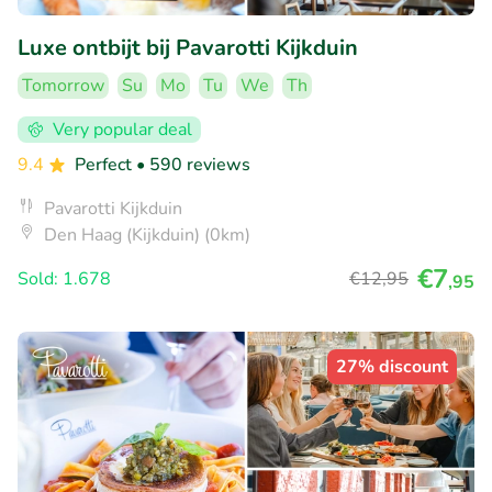
Luxe ontbijt bij Pavarotti Kijkduin
Tomorrow
Su
Mo
Tu
We
Th
Very popular deal
9.4
Perfect
• 590 reviews
Pavarotti Kijkduin
Den Haag (Kijkduin) (0km)
€7
Sold: 1.678
€12
,95
,95
27% discount