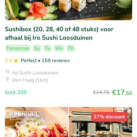
Sushibox (20, 28, 40 of 48 stuks) voor
afhaal bij Iro Sushi Loosduinen
Tomorrow
Su
Tu
We
Th
9.9
Perfect
• 159 reviews
Iro Sushi Loosduinen
Den Haag (1km)
€17
Sold: 209
€24
,75
,50
27% discount