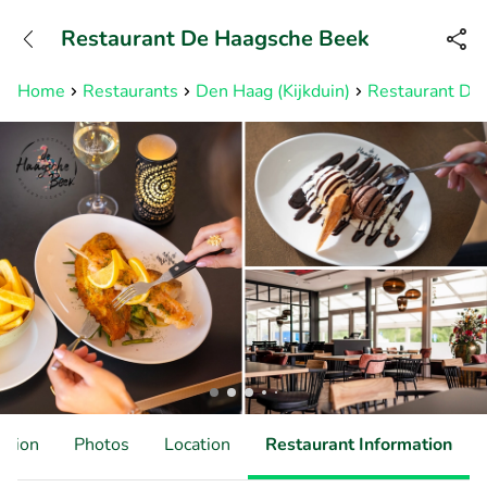
+31882050505
Restaurant De Haagsche Beek
Available until 23:00
Home
Restaurants
Den Haag (Kijkduin)
Restaurant De
ation
Photos
Location
Restaurant Information