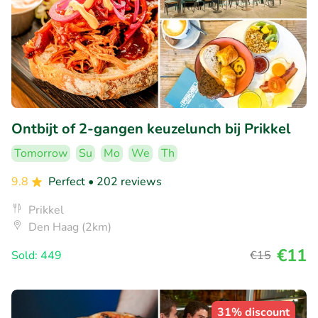
Ontbijt of 2-gangen keuzelunch bij Prikkel
Tomorrow
Su
Mo
We
Th
9.8
Perfect
• 202 reviews
Prikkel
Den Haag (2km)
€11
Sold: 449
€15
31% discount