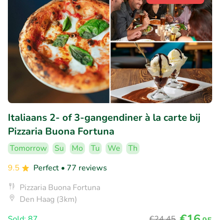
Italiaans 2- of 3-gangendiner à la carte bij
Pizzaria Buona Fortuna
Tomorrow
Su
Mo
Tu
We
Th
9.5
Perfect
• 77 reviews
Pizzaria Buona Fortuna
Den Haag (3km)
€16
Sold: 87
€24
,45