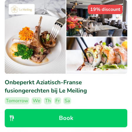
19% discount
Onbeperkt Aziatisch-Franse
fusiongerechten bij Le Meiling
Tomorrow
We
Th
Fr
Sa
Very popular deal
Book
9.7
Perfect
• 152 reviews
Discover
Search
Bookings
Menu