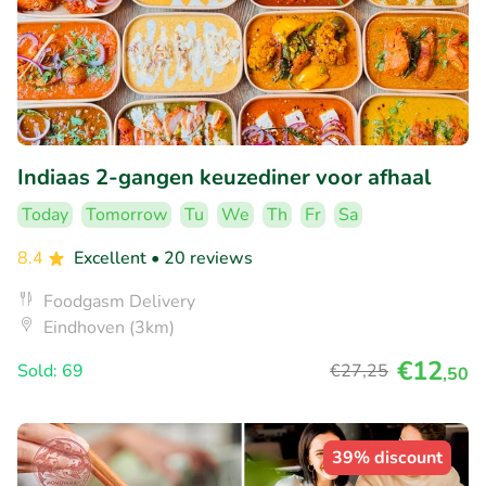
Indiaas 2-gangen keuzediner voor afhaal
Today
Tomorrow
Tu
We
Th
Fr
Sa
8.4
Excellent
• 20 reviews
Foodgasm Delivery
Eindhoven (3km)
€12
Sold: 69
€27
,25
,50
39% discount