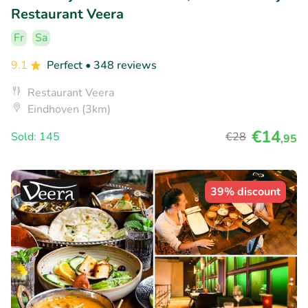
Restaurant Veera
Fr
Sa
9.1
Perfect
• 348 reviews
Restaurant Veera
Eindhoven (3km)
€14
Sold: 145
€28
,95
39% discount