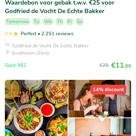
Waardebon voor gebak t.w.v. €25 voor
Godfried de Vocht De Echte Bakker
Tomorrow
Tu
We
Th
Fr
Sa
9.6
Perfect
• 2.251 reviews
Godfried de Vocht De Echte Bakker
Eindhoven (2km)
€11
Sold: 982
€25
,99
14% discount