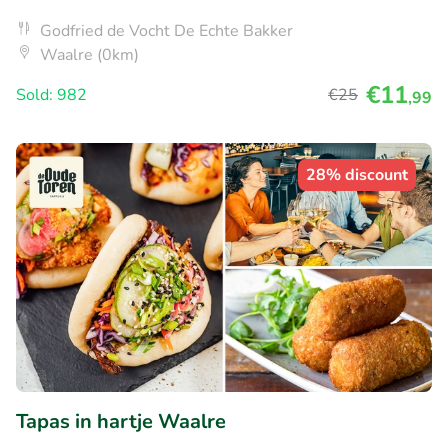
Godfried de Vocht De Echte Bakker
Waalre (0km)
€11
Sold: 982
€25
,99
28% discount
Tapas in hartje Waalre