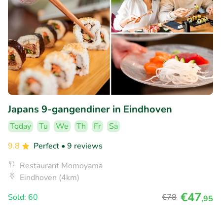
Japans 9-gangendiner in Eindhoven
Today
Tu
We
Th
Fr
Sa
9.8
Perfect
• 9 reviews
Restaurant Momoyama
Eindhoven (4km)
€47
Sold: 60
€78
,95