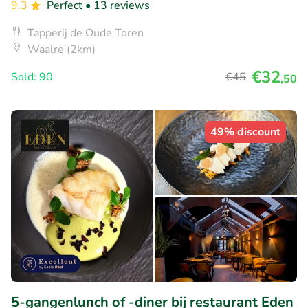
9.3
Perfect
• 13 reviews
Tapperij de Oude Toren
Waalre (2km)
€32
Sold: 90
€45
,50
49% discount
5-gangenlunch of -diner bij restaurant Eden