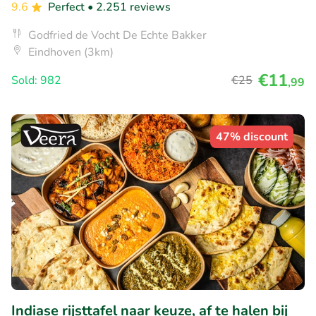
9.6
Perfect
• 2.251 reviews
Godfried de Vocht De Echte Bakker
Eindhoven (3km)
€11
Sold: 982
€25
,99
47% discount
Indiase rijsttafel naar keuze, af te halen bij