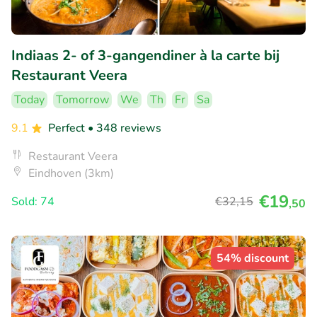
Indiaas 2- of 3-gangendiner à la carte bij
Restaurant Veera
Today
Tomorrow
We
Th
Fr
Sa
9.1
Perfect
• 348 reviews
Restaurant Veera
Eindhoven (3km)
€19
Sold: 74
€32
,15
,50
54% discount