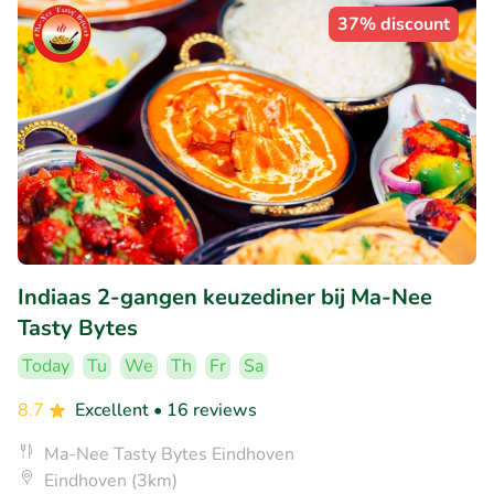
37% discount
Indiaas 2-gangen keuzediner bij Ma-Nee
Tasty Bytes
Today
Tu
We
Th
Fr
Sa
8.7
Excellent
• 16 reviews
Ma-Nee Tasty Bytes Eindhoven
Eindhoven (3km)