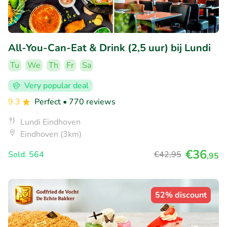
All-You-Can-Eat & Drink (2,5 uur) bij Lundi
Tu
We
Th
Fr
Sa
Very popular deal
9.3
Perfect
• 770 reviews
Lundi Eindhoven
Eindhoven (3km)
€36
Sold: 564
€42
,95
,95
52% discount