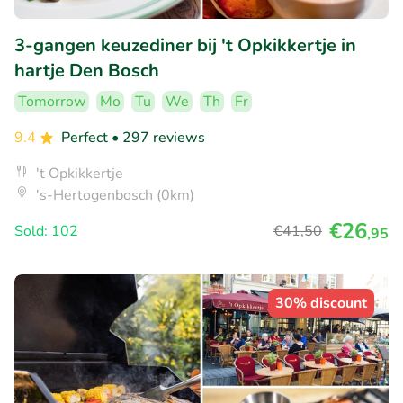
3-gangen keuzediner bij 't Opkikkertje in
hartje Den Bosch
Tomorrow
Mo
Tu
We
Th
Fr
9.4
Perfect
• 297 reviews
't Opkikkertje
's-Hertogenbosch (0km)
€26
Sold: 102
€41
,50
,95
30% discount