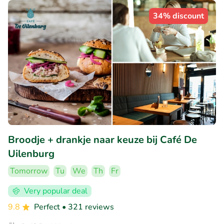
34% discount
Broodje + drankje naar keuze bij Café De
Uilenburg
Tomorrow
Tu
We
Th
Fr
Very popular deal
9.8
Perfect
• 321 reviews