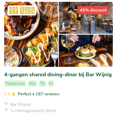
45% discount
4-gangen shared dining-diner bij Bar Wijnig
Tomorrow
We
Th
Fr
9.6
Perfect
• 187 reviews
Bar Wijnig
's-Hertogenbosch (0km)