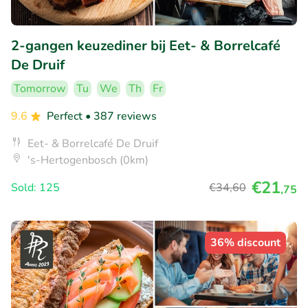
2-gangen keuzediner bij Eet- & Borrelcafé
De Druif
Tomorrow
Tu
We
Th
Fr
9.6
Perfect
• 387 reviews
Eet- & Borrelcafé De Druif
's-Hertogenbosch (0km)
€21
Sold: 125
€34
,60
,75
36% discount