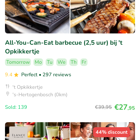
All-You-Can-Eat barbecue (2,5 uur) bij 't
Opkikkertje
Tomorrow
Mo
Tu
We
Th
Fr
9.4
Perfect
• 297 reviews
't Opkikkertje
's-Hertogenbosch (0km)
€27
Sold: 139
€39
,95
,95
44% discount