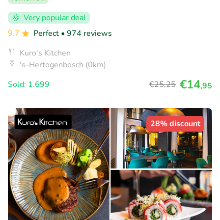
Very popular deal
9.7
Perfect
• 974 reviews
Kuro's Kitchen
's-Hertogenbosch (0km)
€14
Sold: 1.699
€25
,25
,95
28% discount