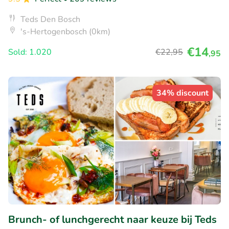
Teds Den Bosch
's-Hertogenbosch (0km)
€14
Sold: 1.020
€22
,95
,95
34% discount
Brunch- of lunchgerecht naar keuze bij Teds