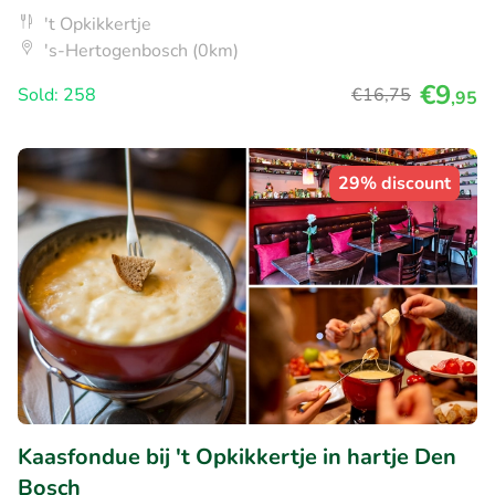
't Opkikkertje
's-Hertogenbosch (0km)
€9
Sold: 258
€16
,75
,95
29% discount
Kaasfondue bij 't Opkikkertje in hartje Den
Bosch