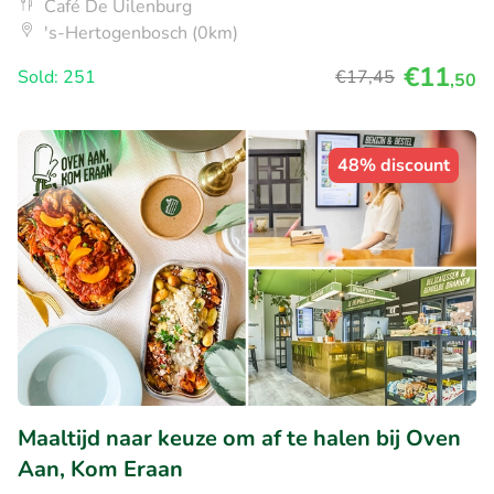
Café De Uilenburg
's-Hertogenbosch (0km)
€11
Sold: 251
€17
,45
,50
48% discount
Maaltijd naar keuze om af te halen bij Oven
Aan, Kom Eraan