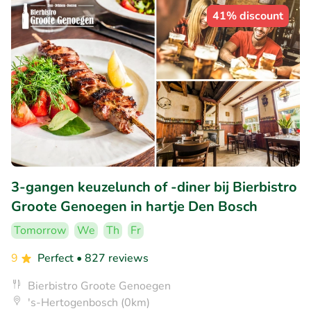
41% discount
3-gangen keuzelunch of -diner bij Bierbistro
Groote Genoegen in hartje Den Bosch
Tomorrow
We
Th
Fr
9
Perfect
• 827 reviews
Bierbistro Groote Genoegen
's-Hertogenbosch (0km)