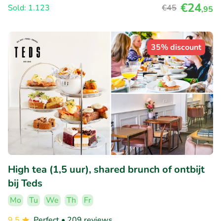
€24
Sold: 1.123
€45
,95
35% discount
High tea (1,5 uur), shared brunch of ontbijt
bij Teds
Mo
Tu
We
Th
Fr
9.5
Perfect
• 209 reviews