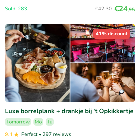
€24
Sold: 283
€42
,30
,95
41% discount
Luxe borrelplank + drankje bij 't Opkikkertje
Tomorrow
Mo
Tu
9.4
Perfect
• 297 reviews