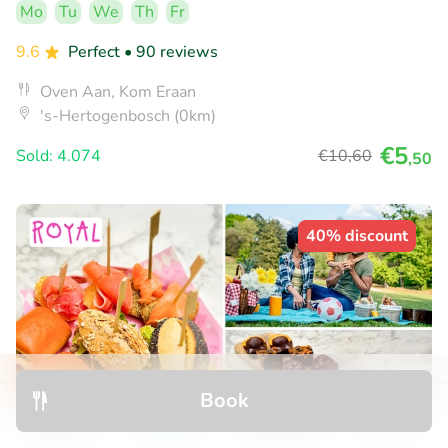
Mo
Tu
We
Th
Fr
9.6
Perfect
• 90 reviews
Oven Aan, Kom Eraan
's-Hertogenbosch (0km)
€5
Sold: 4.074
€10
,60
,50
40% discount
Book
Discover
Search
Bookings
Menu