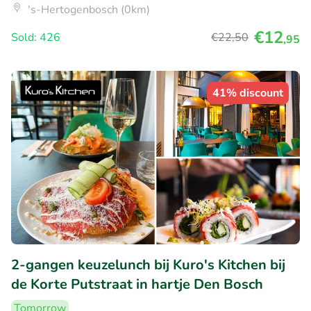
's-Hertogenbosch (0km)
€12
Sold: 426
€22
,50
,95
41% discount
2-gangen keuzelunch bij Kuro's Kitchen bij
de Korte Putstraat in hartje Den Bosch
Tomorrow