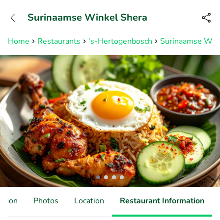
+31882050505
Surinaamse Winkel Shera
Available until 23:00
Home
Restaurants
's-Hertogenbosch
Surinaamse Win
ation
Photos
Location
Restaurant Information