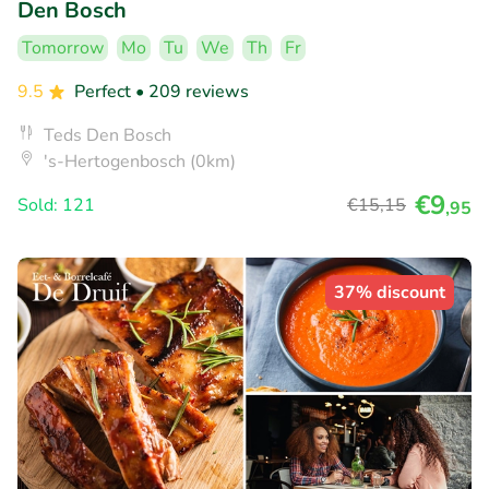
Den Bosch
Tomorrow
Mo
Tu
We
Th
Fr
9.5
Perfect
• 209 reviews
Teds Den Bosch
's-Hertogenbosch (0km)
€9
Sold: 121
€15
,15
,95
37% discount