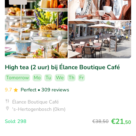
High tea (2 uur) bij Élance Boutique Café
Tomorrow
Mo
Tu
We
Th
Fr
9.7
Perfect
• 309 reviews
Élance Boutique Café
's-Hertogenbosch (0km)
€21
Sold: 298
€38
,50
,50