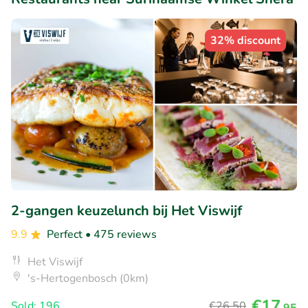
32% discount
2-gangen keuzelunch bij Het Viswijf
9.9
Perfect
• 475 reviews
Het Viswijf
's-Hertogenbosch (0km)
€17
Sold: 196
€26
,50
,95