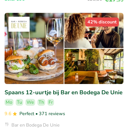
42% discount
Spaans 12-uurtje bij Bar en Bodega De Unie
Mo
Tu
We
Th
Fr
9.6
Perfect
• 371 reviews
Bar en Bodega De Unie