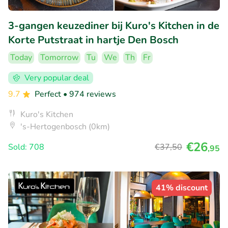
3-gangen keuzediner bij Kuro's Kitchen in de
Korte Putstraat in hartje Den Bosch
Today
Tomorrow
Tu
We
Th
Fr
Very popular deal
9.7
Perfect
• 974 reviews
Kuro's Kitchen
's-Hertogenbosch (0km)
€26
Sold: 708
€37
,50
,95
41% discount