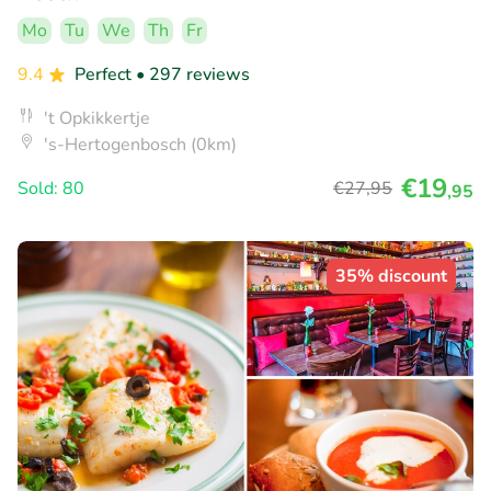
Mo
Tu
We
Th
Fr
9.4
Perfect
• 297 reviews
't Opkikkertje
's-Hertogenbosch (0km)
€19
Sold: 80
€27
,95
,95
35% discount