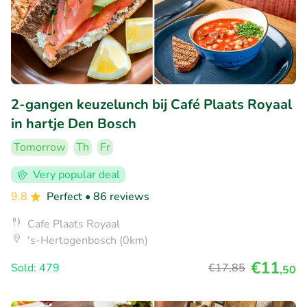
2-gangen keuzelunch bij Café Plaats Royaal
in hartje Den Bosch
Tomorrow
Th
Fr
Very popular deal
9.8
Perfect
• 86 reviews
Cafe Plaats Royaal
's-Hertogenbosch (0km)
€11
Sold: 479
€17
,85
,50