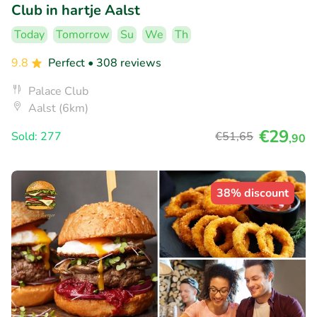
Club in hartje Aalst
Today
Tomorrow
Su
We
Th
9.8
Perfect
• 308 reviews
Palace Club
Aalst (6km)
€29
Sold: 277
€51
,65
,90
38% discount