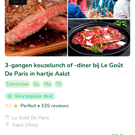
3-gangen keuzelunch of -diner bij Le Goût
De Paris in hartje Aalst
Tomorrow
Su
Mo
Th
Very popular deal
9.6
Perfect
• 335 reviews
Le Goût De Paris
Aalst (7km)