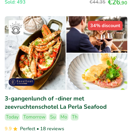
€26
Sold: 493
€44
,35
,90
34% discount
3-gangenlunch of -diner met
zeevruchtenschotel La Perla Seafood
Today
Tomorrow
Su
Mo
Th
9.9
Perfect
• 18 reviews