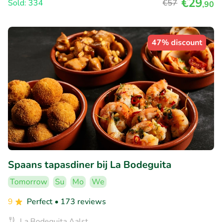
€29
Sold: 334
€57
,90
47% discount
Spaans tapasdiner bij La Bodeguita
Tomorrow
Su
Mo
We
9
Perfect
• 173 reviews
La Bodeguita Aalst