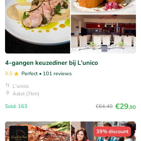
4-gangen keuzediner bij L'unico
9.5
Perfect
• 101 reviews
L'unico
Aalst (7km)
€29
Sold: 163
€64
,40
,90
39% discount