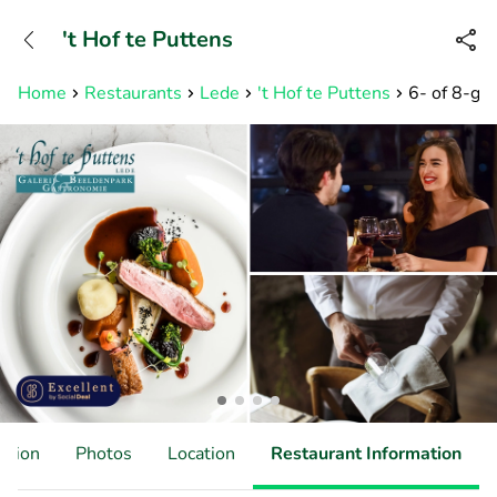
+31882050505
't Hof te Puttens
Available until 23:00
Home
Restaurants
Lede
't Hof te Puttens
6- of 8-ga
ation
Photos
Location
Restaurant Information