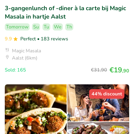
3-gangenlunch of -diner à la carte bij Magic
Masala in hartje Aalst
Tomorrow
Su
Tu
We
Th
9.9
Perfect
• 183 reviews
Magic Masala
Aalst (6km)
€19
Sold: 165
€31
,90
,90
44% discount