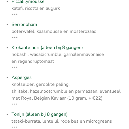
Piccalilymousse
katafi, ricotta en augurk
***
Serronoham
boterwafel, kaasmousse en mosterdzaad
***
Krokante nori (alleen bij 8 gangen)
nobashi, wasabicrumble, garnalenmayonaise
en regendruptomaat
***
Asperges
knolselder, gerookte paling,
shiitake, hazelnootcrumble en parmezaan, eventueel
met Royal Belgian Kaviaar (10 gram, + €22)
***
Tonijn (alleen bij 8 gangen)
tataki-burrata, lente ui, rode bes en microgreens
***