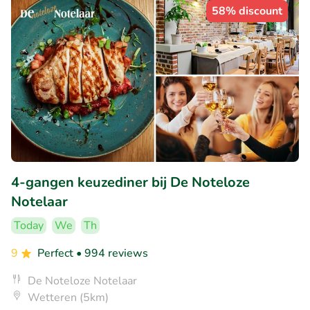
58% discount
4-gangen keuzediner bij De Noteloze
Notelaar
Today
We
Th
9
Perfect
• 994 reviews
De Noteloze Notelaar
Wetteren (5km)