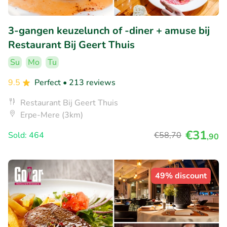
3-gangen keuzelunch of -diner + amuse bij
Restaurant Bij Geert Thuis
Su
Mo
Tu
9.5
Perfect
• 213 reviews
Restaurant Bij Geert Thuis
Erpe-Mere (3km)
€31
Sold: 464
€58
,70
,90
49% discount