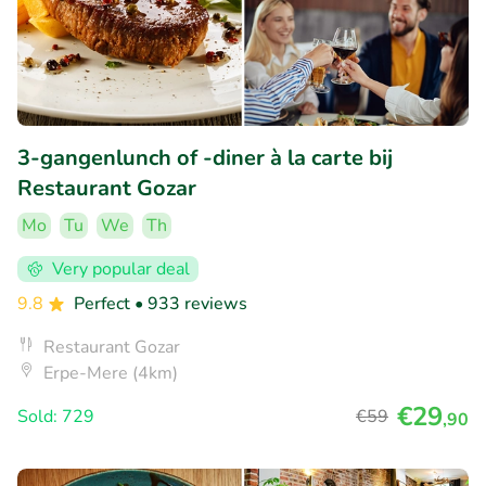
3-gangenlunch of -diner à la carte bij
Restaurant Gozar
Mo
Tu
We
Th
Very popular deal
9.8
Perfect
• 933 reviews
Restaurant Gozar
Erpe-Mere (4km)
€29
Sold: 729
€59
,90