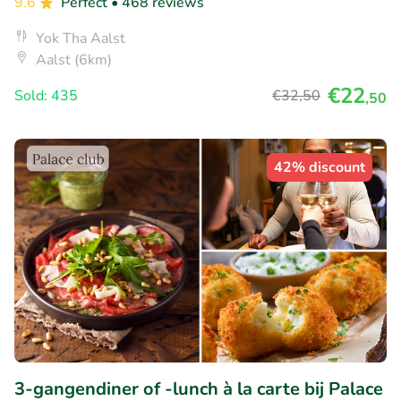
9.6
Perfect
• 468 reviews
Yok Tha Aalst
Aalst (6km)
€22
Sold: 435
€32
,50
,50
42% discount
3-gangendiner of -lunch à la carte bij Palace