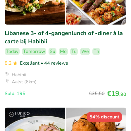
Libanese 3- of 4-gangenlunch of -diner à la
carte bij Habibii
Today
Tomorrow
Su
Mo
Tu
We
Th
8.2
Excellent
• 44 reviews
Habibii
Aalst (6km)
€19
Sold: 195
€35
,50
,90
54% discount