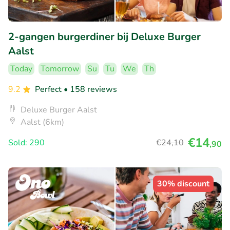
2-gangen burgerdiner bij Deluxe Burger
Aalst
Today
Tomorrow
Su
Tu
We
Th
9.2
Perfect
• 158 reviews
Deluxe Burger Aalst
Aalst (6km)
€14
Sold: 290
€24
,10
,90
30% discount