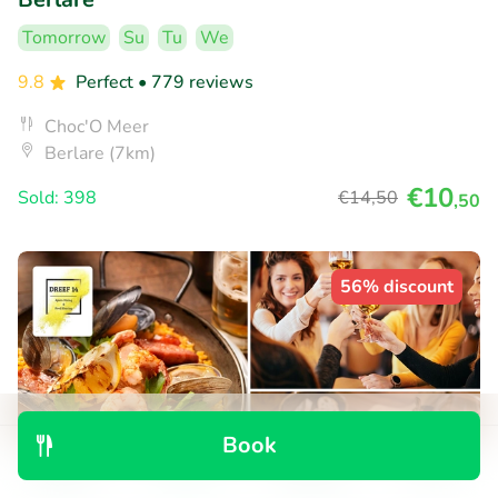
Tomorrow
Su
Tu
We
9.8
Perfect
• 779 reviews
Choc'O Meer
Berlare (7km)
€10
Sold: 398
€14
,50
,50
56% discount
Book
Discover
Search
Bookings
Menu