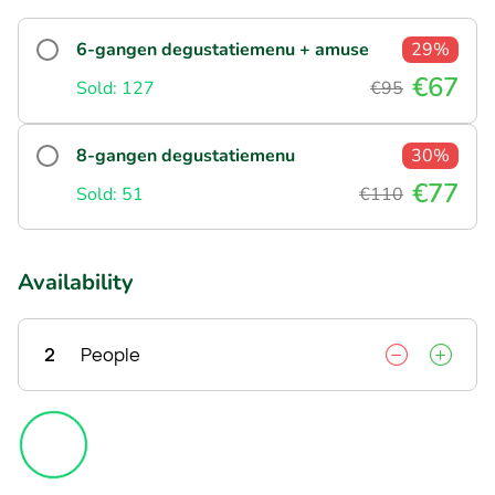
6-gangen degustatiemenu + amuse
29%
€67
Sold: 127
€95
8-gangen degustatiemenu
30%
€77
Sold: 51
€110
Availability
2
People