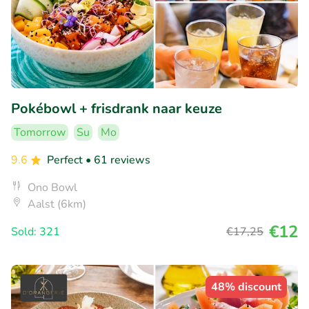
Pokébowl + frisdrank naar keuze
Tomorrow
Su
Mo
9.6
Perfect
• 61 reviews
Ono Bowl
Aalst (6km)
€12
Sold: 321
€17
,25
48% discount