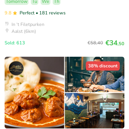
Tomorrow
Tu
We
Th
9.8
Perfect
• 181 reviews
In ‘t Filetpurken
Aalst (6km)
€34
Sold: 613
€58
,40
,50
38% discount