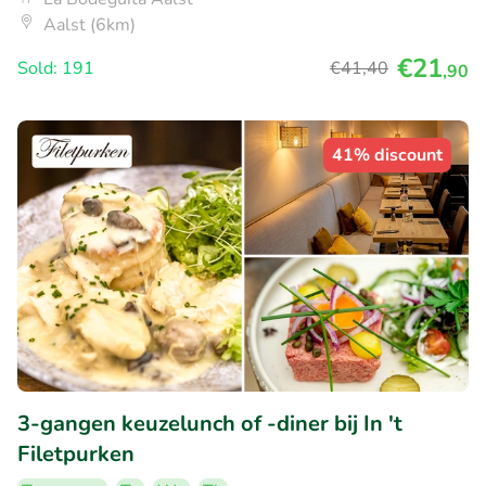
Aalst (6km)
€21
Sold: 191
€41
,40
,90
41% discount
3-gangen keuzelunch of -diner bij In 't
Filetpurken