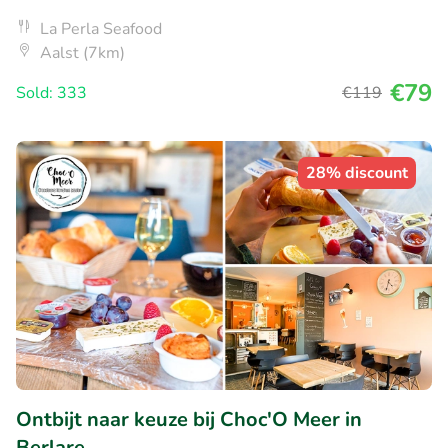
La Perla Seafood
Aalst (7km)
€79
Sold: 333
€119
28% discount
Ontbijt naar keuze bij Choc'O Meer in
Berlare