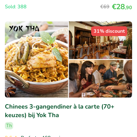
€28
Sold: 388
€69
,90
31% discount
Chinees 3-gangendiner à la carte (70+
keuzes) bij Yok Tha
Th