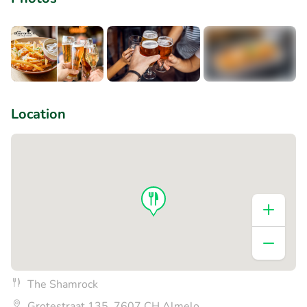
+1
Location
The Shamrock
Grotestraat 135, 7607 CH Almelo