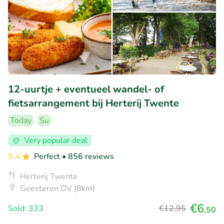
12-uurtje + eventueel wandel- of
fietsarrangement bij Herterij Twente
Today
Su
Very popular deal
9.4
Perfect
• 856 reviews
Herterij Twente
Geesteren OV (8km)
€6
Sold: 333
€12
,95
,50