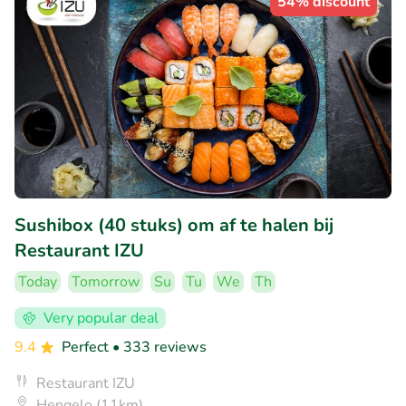
54% discount
Sushibox (40 stuks) om af te halen bij
Restaurant IZU
Today
Tomorrow
Su
Tu
We
Th
Very popular deal
9.4
Perfect
• 333 reviews
Restaurant IZU
Hengelo (11km)