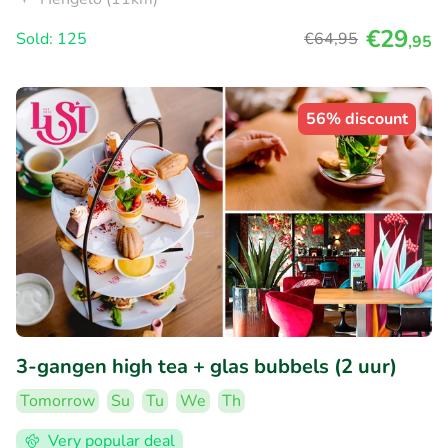
€29
Sold: 125
€64
,95
,95
56% discount
3-gangen high tea + glas bubbels (2 uur)
Tomorrow
Su
Tu
We
Th
Very popular deal