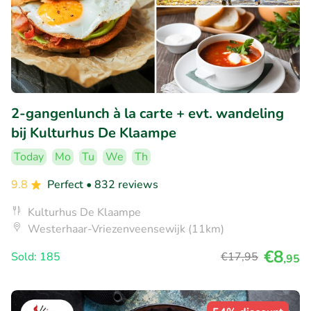
2-gangenlunch à la carte + evt. wandeling
bij Kulturhus De Klaampe
Today
Mo
Tu
We
Th
9.8
Perfect
• 832 reviews
Kulturhus De Klaampe
Westerhaar-Vriezenveensewijk (11km)
€8
Sold: 185
€17
,95
,95