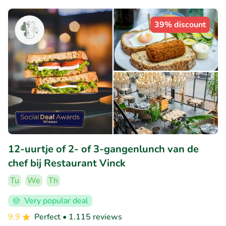
39% discount
12-uurtje of 2- of 3-gangenlunch van de
chef bij Restaurant Vinck
Tu
We
Th
Very popular deal
9.9
Perfect
• 1.115 reviews