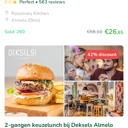
9.6
Perfect
• 563 reviews
Rosemary Kitchen
Almelo (0km)
€26
Sold: 260
€58
,10
,95
42% discount
2-gangen keuzelunch bij Deksels Almelo