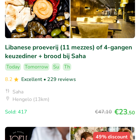
Libanese proeverij (11 mezzes) of 4-gangen
keuzediner + brood bij Saha
Today
Tomorrow
Su
Th
8.2
Excellent
• 229 reviews
Saha
Hengelo (13km)
€23
Sold: 417
€47
,10
,50
49% discount