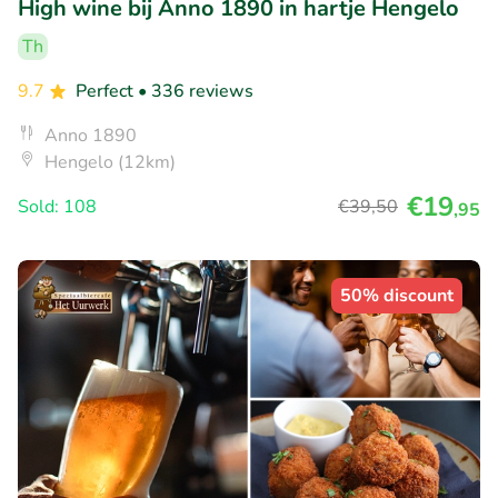
High wine bij Anno 1890 in hartje Hengelo
Th
9.7
Perfect
• 336 reviews
Anno 1890
Hengelo (12km)
€19
Sold: 108
€39
,50
,95
50% discount