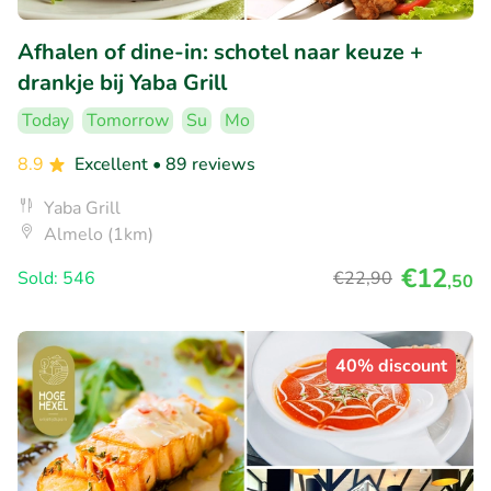
Afhalen of dine-in: schotel naar keuze +
drankje bij Yaba Grill
Today
Tomorrow
Su
Mo
8.9
Excellent
• 89 reviews
Yaba Grill
Almelo (1km)
€12
Sold: 546
€22
,90
,50
40% discount