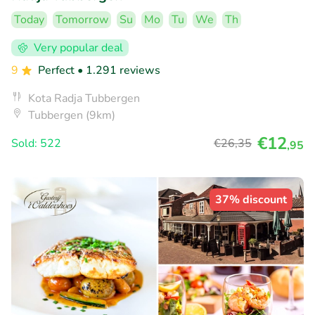
Today
Tomorrow
Su
Mo
Tu
We
Th
Very popular deal
9
Perfect
• 1.291 reviews
Kota Radja Tubbergen
Tubbergen (9km)
€12
Sold: 522
€26
,35
,95
37% discount