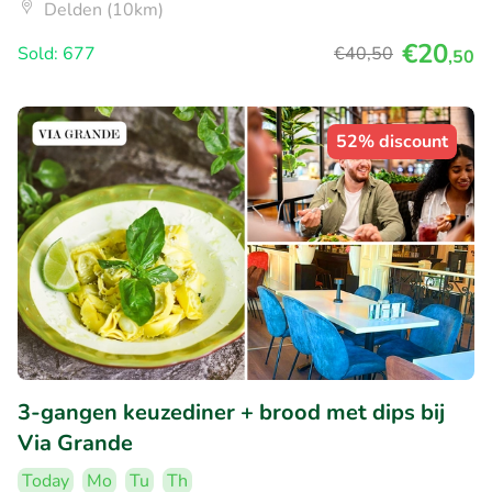
Delden (10km)
€20
Sold: 677
€40
,50
,50
52% discount
3-gangen keuzediner + brood met dips bij
Via Grande
Today
Mo
Tu
Th