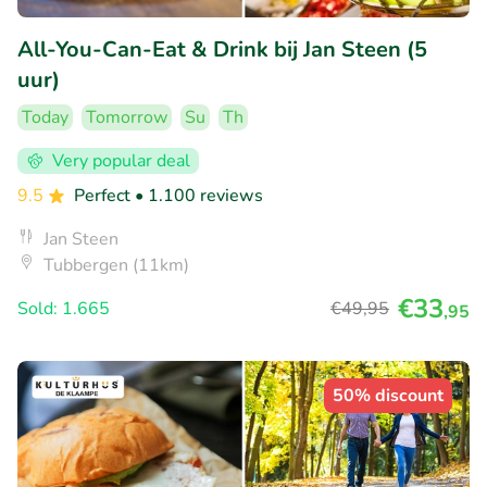
All-You-Can-Eat & Drink bij Jan Steen (5
uur)
Today
Tomorrow
Su
Th
Very popular deal
9.5
Perfect
• 1.100 reviews
Jan Steen
Tubbergen (11km)
€33
Sold: 1.665
€49
,95
,95
50% discount