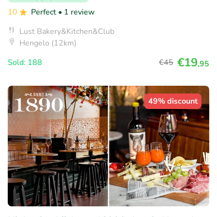
10
Perfect
• 1 review
Lust Bakery&Kitchen&Club
Hengelo (12km)
€19
Sold: 188
€45
,95
49% discount