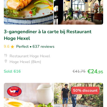
3-gangendiner à la carte bij Restaurant
Hoge Hexel
9.6
Perfect
• 637 reviews
Restaurant Hoge Hexel
Hoge Hexel (8km)
€24
Sold: 616
€41
,75
,95
50% discount