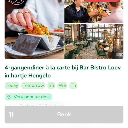
4-gangendiner à la carte bij Bar Bistro Loev
in hartje Hengelo
Today
Tomorrow
Su
We
Th
Very popular deal
9.9
Perfect
• 213 reviews
Book
Bar Bistro Loev Hengelo
Discover
Search
Bookings
Menu
Hengelo (13km)