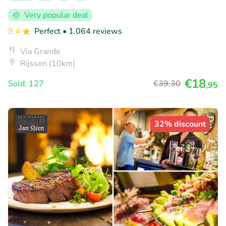
Very popular deal
9.4
Perfect
• 1.064 reviews
Via Grande
Rijssen (10km)
€18
Sold: 127
€39
,30
,95
32% discount