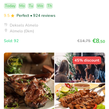
Today
Mo
Tu
We
Th
9.5
Perfect
• 924 reviews
Deksels Almelo
Almelo (0km)
€8
Sold: 92
€14
,75
,50
45% discount