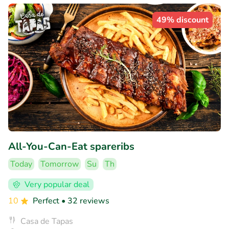
49% discount
All-You-Can-Eat spareribs
Today
Tomorrow
Su
Th
Very popular deal
10
Perfect
• 32 reviews
Casa de Tapas