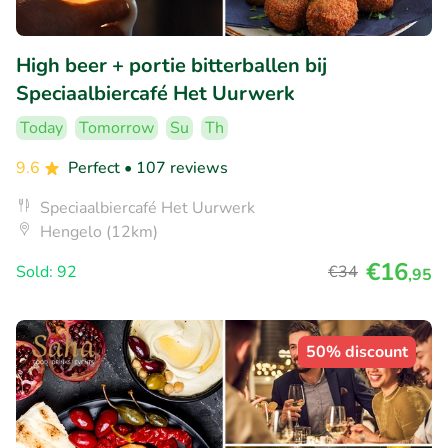
High beer + portie bitterballen bij
Speciaalbiercafé Het Uurwerk
Today
Tomorrow
Su
Th
9.6
Perfect
• 107 reviews
Speciaalbiercafé Het Uurwerk
Hengelo (12km)
€16
Sold: 92
€34
,95
50% discount