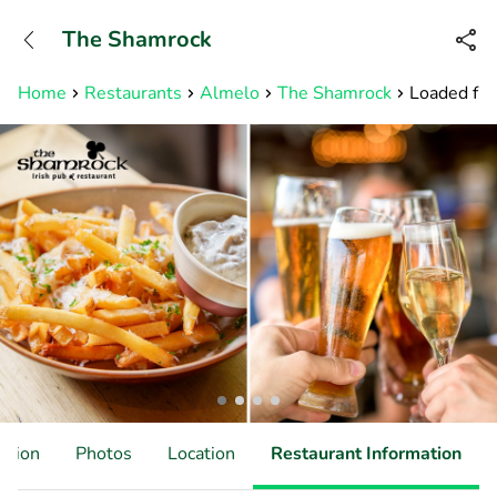
+31882050505
The Shamrock
Available until 23:00
Home
Restaurants
Almelo
The Shamrock
Loaded frie
ation
Photos
Location
Restaurant Information