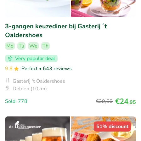
3-gangen keuzediner bij Gasterij ´t
Oaldershoes
Mo
Tu
We
Th
Very popular deal
9.8
Perfect
• 643 reviews
Gasterij 't Oaldershoes
Delden (10km)
€24
Sold: 778
€39
,50
,95
51% discount