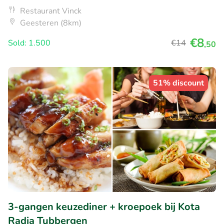
Restaurant Vinck
Geesteren (8km)
€8
Sold: 1.500
€14
,50
51% discount
3-gangen keuzediner + kroepoek bij Kota
Radja Tubbergen