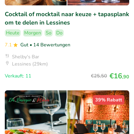
Cocktail of mocktail naar keuze + tapasplank
om te delen in Lessines
Heute
Morgen
So
Do
7.1
Gut
• 14 Bewertungen
Shelby's Bar
Lessines (29km)
€16
Verkauft: 11
€25
,50
,90
39% Rabatt