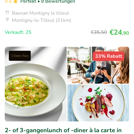
9.6
Perfekt
• 9 Bewertungen
Baonan Montigny le tilleul
Montigny-le-Tilleul (31km)
€24
Verkauft: 25
€35
,50
,90
33% Rabatt
2- of 3-gangenlunch of -diner à la carte in