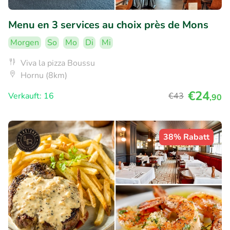
Menu en 3 services au choix près de Mons
Morgen
So
Mo
Di
Mi
Viva la pizza Boussu
Hornu (8km)
€24
Verkauft: 16
€43
,90
38% Rabatt