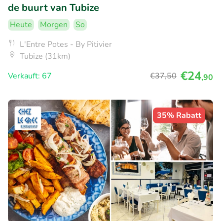
de buurt van Tubize
Heute
Morgen
So
L'Entre Potes - By Pitivier
Tubize (31km)
€24
Verkauft: 67
€37
,50
,90
35% Rabatt