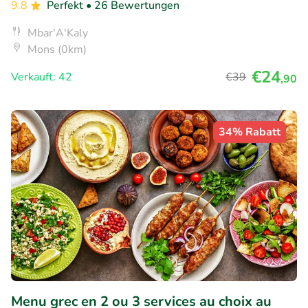
9.8
Perfekt
• 26 Bewertungen
Mbar'A'Kaly
Mons (0km)
€24
Verkauft: 42
€39
,90
34% Rabatt
Menu grec en 2 ou 3 services au choix au