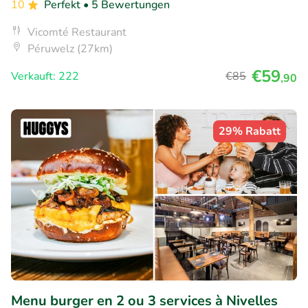
10
Perfekt
• 5 Bewertungen
Vicomté Restaurant
Péruwelz (27km)
€59
Verkauft: 222
€85
,90
29% Rabatt
Menu burger en 2 ou 3 services à Nivelles