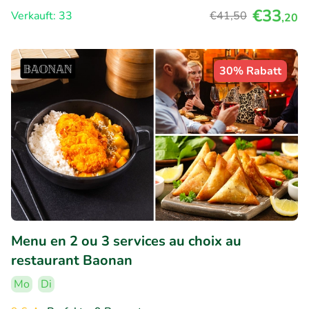
€33
Verkauft: 33
€41
,50
,20
30% Rabatt
Menu en 2 ou 3 services au choix au
restaurant Baonan
Mo
Di