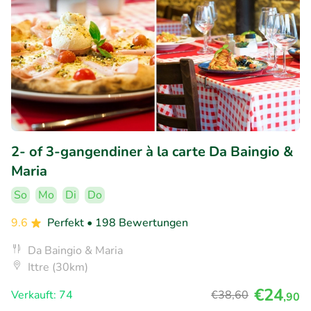
2- of 3-gangendiner à la carte Da Baingio &
Maria
So
Mo
Di
Do
9.6
Perfekt
• 198 Bewertungen
Da Baingio & Maria
Ittre (30km)
€24
Verkauft: 74
€38
,60
,90