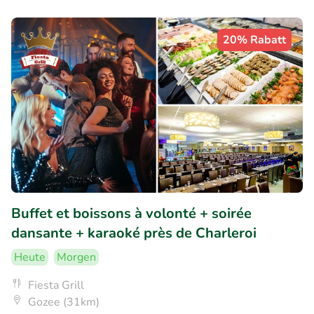
20% Rabatt
Buffet et boissons à volonté + soirée
dansante + karaoké près de Charleroi
Heute
Morgen
Fiesta Grill
Gozee (31km)