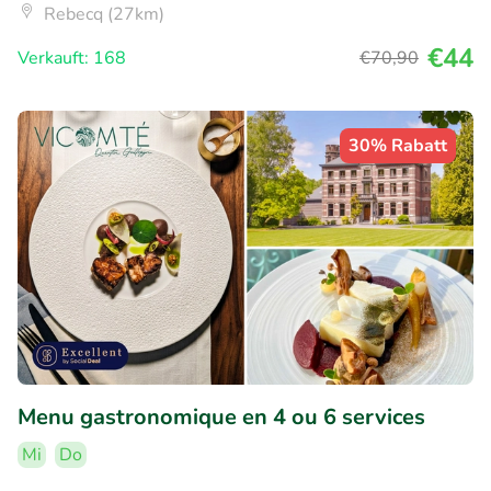
Rebecq (27km)
€44
Verkauft: 168
€70
,90
30% Rabatt
Menu gastronomique en 4 ou 6 services
Mi
Do