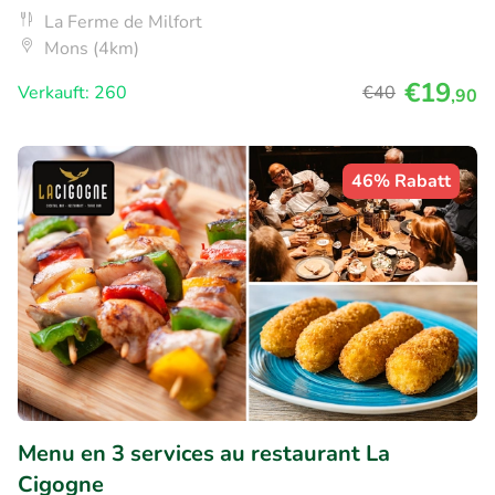
La Ferme de Milfort
Mons (4km)
€19
Verkauft: 260
€40
,90
46% Rabatt
Menu en 3 services au restaurant La
Cigogne