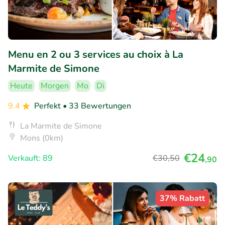
Menu en 2 ou 3 services au choix à La
Marmite de Simone
Heute
Morgen
Mo
Di
9.4
Perfekt
• 33 Bewertungen
La Marmite de Simone
Mons (0km)
€24
Verkauft: 89
€30
,50
,90
37% Rabatt