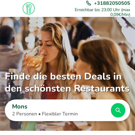
+31882050505
Erreichbar bis 23:00 Uhr (max
0,09€/Min)
Finde die besten Deals in
den schönsten Restaurants
Mons
2 Personen •
Flexibler Termin