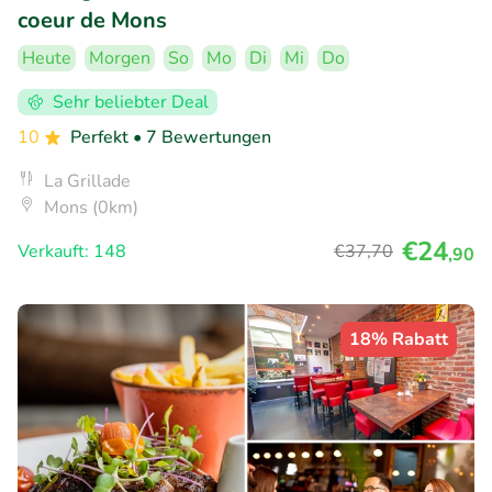
coeur de Mons
Heute
Morgen
So
Mo
Di
Mi
Do
Sehr beliebter Deal
10
Perfekt
• 7 Bewertungen
La Grillade
Mons (0km)
€24
Verkauft: 148
€37
,70
,90
18% Rabatt