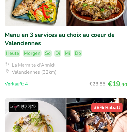
Menu en 3 services au choix au coeur de
Valenciennes
Heute
Morgen
So
Di
Mi
Do
La Marmite d'Annick
Valenciennes (32km)
€19
Verkauft: 4
€28
,85
,90
38% Rabatt