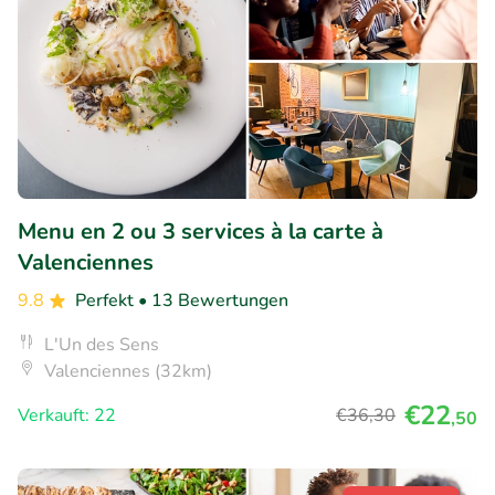
Menu en 2 ou 3 services à la carte à
Valenciennes
9.8
Perfekt
• 13 Bewertungen
L'Un des Sens
Valenciennes (32km)
€22
Verkauft: 22
€36
,30
,50