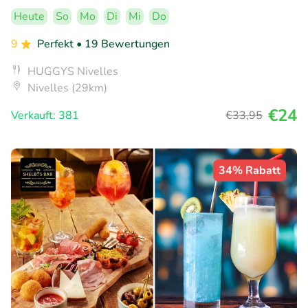
Heute
So
Mo
Di
Mi
Do
9
Perfekt
• 19 Bewertungen
HUGGYS Nivelles
Nivelles (29km)
€24
Verkauft: 381
€33
,95
34% Rabatt