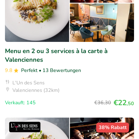
Menu en 2 ou 3 services à la carte à
Valenciennes
9.8
Perfekt
• 13 Bewertungen
L'Un des Sens
Valenciennes (32km)
€22
Verkauft: 145
€36
,30
,50
38% Rabatt