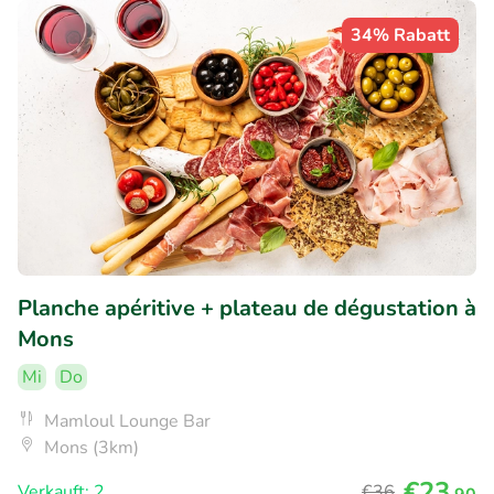
34% Rabatt
Planche apéritive + plateau de dégustation à
Mons
Mi
Do
Mamloul Lounge Bar
Mons (3km)
€23
Verkauft: 2
€36