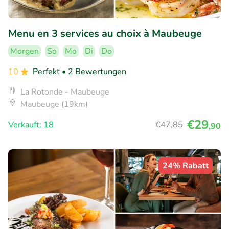
Menu en 3 services au choix à Maubeuge
Morgen
So
Mo
Di
Do
10
Perfekt
• 2 Bewertungen
La Rotonde - Maubeuge
Maubeuge (19km)
€29
Verkauft: 18
€47
,85
,90
24% Rabatt