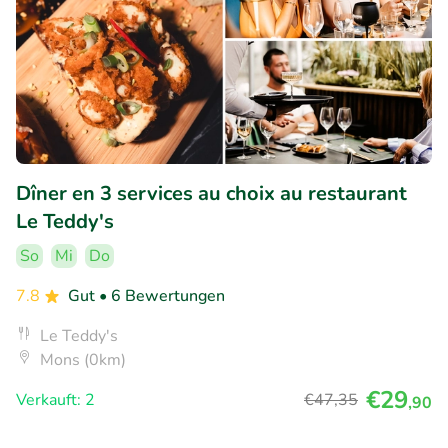
Dîner en 3 services au choix au restaurant
Le Teddy's
So
Mi
Do
7.8
Gut
• 6 Bewertungen
Le Teddy's
Mons (0km)
€29
Verkauft: 2
€47
,35
,90