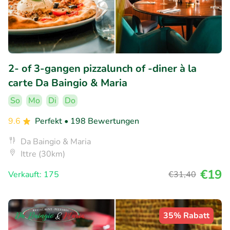
2- of 3-gangen pizzalunch of -diner à la
carte Da Baingio & Maria
So
Mo
Di
Do
9.6
Perfekt
• 198 Bewertungen
Da Baingio & Maria
Ittre (30km)
€19
Verkauft: 175
€31
,40
35% Rabatt