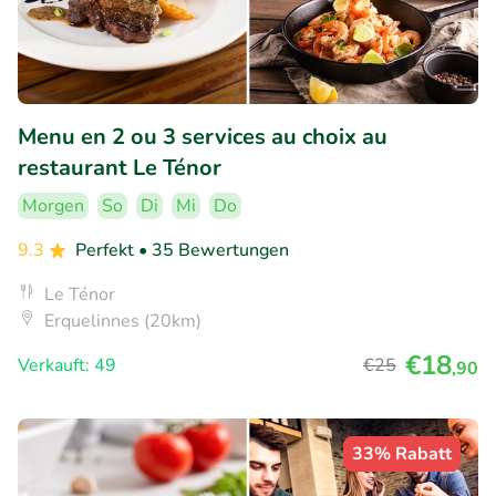
Menu en 2 ou 3 services au choix au
restaurant Le Ténor
Morgen
So
Di
Mi
Do
9.3
Perfekt
• 35 Bewertungen
Le Ténor
Erquelinnes (20km)
€18
Verkauft: 49
€25
,90
33% Rabatt