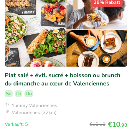
28% Rabatt
Plat salé + évtl. sucré + boisson ou brunch
du dimanche au cœur de Valenciennes
So
Di
Do
Yummy Valenciennes
Valenciennes (32km)
€10
Verkauft: 5
€15
,10
,90