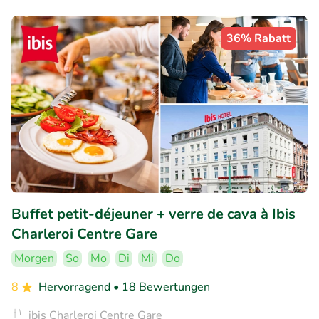
36% Rabatt
Buffet petit-déjeuner + verre de cava à Ibis
Charleroi Centre Gare
Morgen
So
Mo
Di
Mi
Do
8
Hervorragend
• 18 Bewertungen
ibis Charleroi Centre Gare