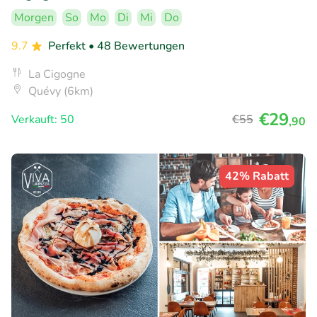
Morgen
So
Mo
Di
Mi
Do
9.7
Perfekt
• 48 Bewertungen
La Cigogne
Quévy (6km)
€29
Verkauft: 50
€55
,90
42% Rabatt