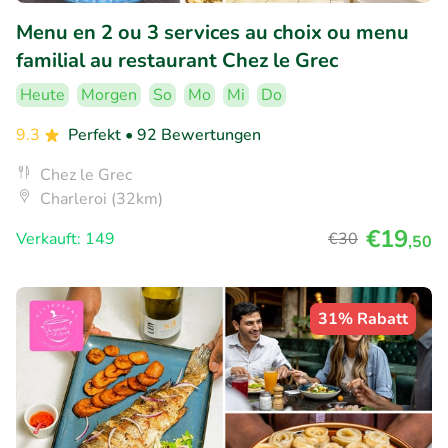
Menu en 2 ou 3 services au choix ou menu
familial au restaurant Chez le Grec
Heute
Morgen
So
Mo
Mi
Do
9.3
Perfekt
• 92 Bewertungen
Chez le Grec
Charleroi (32km)
€19
Verkauft: 149
€30
,50
31% Rabatt