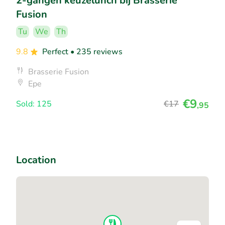
2-gangen keuzelunch bij Brasserie
Fusion
Tu
We
Th
9.8
Perfect
• 235 reviews
Brasserie Fusion
Epe
€9
Sold: 125
€17
,95
Location