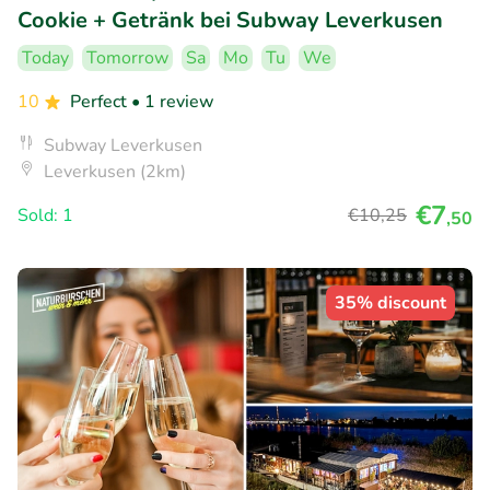
Cookie + Getränk bei Subway Leverkusen
Today
Tomorrow
Sa
Mo
Tu
We
10
Perfect
• 1 review
Subway Leverkusen
Leverkusen (2km)
€7
Sold: 1
€10
,25
,50
35% discount