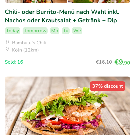
Chili- oder Burrito-Menü nach Wahl inkl.
Nachos oder Krautsalat + Getränk + Dip
Today
Tomorrow
Mo
Tu
We
Bambule's Chili
Köln (12km)
€9
Sold: 16
€16
,10
,90
37% discount