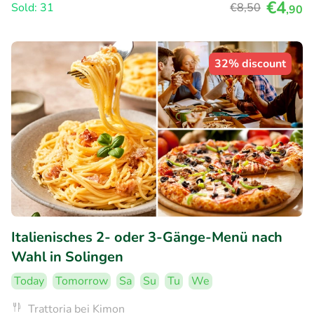
€4
Sold: 31
€8
,50
,90
32% discount
Italienisches 2- oder 3-Gänge-Menü nach
Wahl in Solingen
Today
Tomorrow
Sa
Su
Tu
We
Trattoria bei Kimon