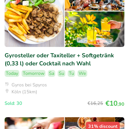
Gyrosteller oder Taxiteller + Softgetränk
(0,33 l) oder Cocktail nach Wahl
Today
Tomorrow
Sa
Su
Tu
We
Gyros bei Spyros
Köln (15km)
€10
Sold: 30
€16
,25
,90
31% discount