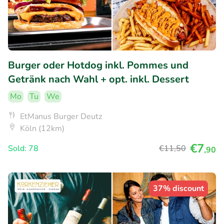
Burger oder Hotdog inkl. Pommes und
Getränk nach Wahl + opt. inkl. Dessert
Mo
Tu
We
EtManus Burger Deutz
Köln (12km)
€7
Sold: 78
€11
,50
,90
37% discount