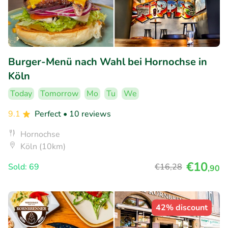
Burger-Menü nach Wahl bei Hornochse in
Köln
Today
Tomorrow
Mo
Tu
We
9.1
Perfect
• 10 reviews
Hornochse
Köln (10km)
€10
Sold: 69
€16
,28
,90
42% discount