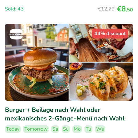
€8
Sold: 43
€12
,70
,50
44% discount
Burger + Beilage nach Wahl oder
mexikanisches 2-Gänge-Menü nach Wahl
Today
Tomorrow
Sa
Su
Mo
Tu
We