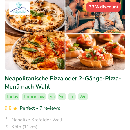
33% discount
Neapolitanische Pizza oder 2-Gänge-Pizza-
Menü nach Wahl
Today
Tomorrow
Sa
Su
Tu
We
9.8
Perfect
• 7 reviews
Napolike Krefelder Wall
Köln (11km)