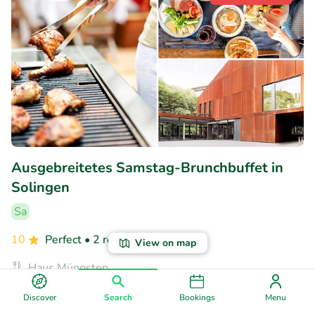
Ausgebreitetes Samstag-Brunchbuffet in
Solingen
Sa
10
Perfect
• 2 reviews
View on map
Haus Müngsten
Solingen (15km)
Discover
Search
Bookings
Menu
€15
Sold: 40
€22
,90