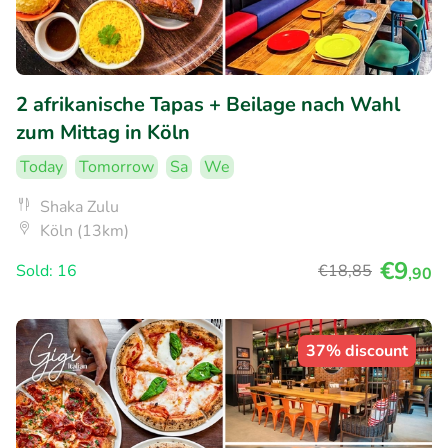
2 afrikanische Tapas + Beilage nach Wahl
zum Mittag in Köln
Today
Tomorrow
Sa
We
Shaka Zulu
Köln (13km)
€9
Sold: 16
€18
,85
,90
37% discount