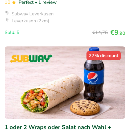
10
Perfect
• 1 review
Subway Leverkusen
Leverkusen (2km)
€9
Sold: 5
€14
,75
,90
27% discount
1 oder 2 Wraps oder Salat nach Wahl +