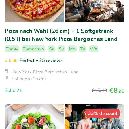
Pizza nach Wahl (26 cm) + 1 Softgetränk
(0,5 l) bei New York Pizza Bergisches Land
Today
Tomorrow
Sa
Su
Mo
Tu
We
9.6
Perfect
• 25 reviews
New York Pizza Bergisches Land
Solingen (15km)
€8
Sold: 21
€15
,40
,90
33% discount