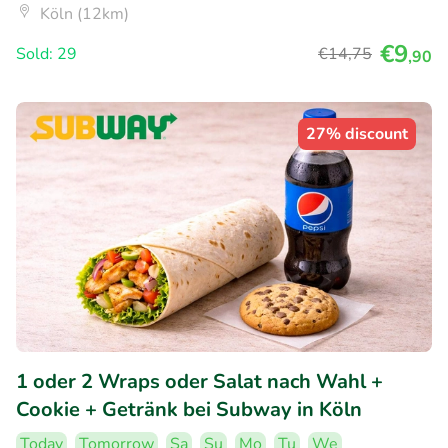
Köln (12km)
€9
Sold: 29
€14
,75
,90
27% discount
1 oder 2 Wraps oder Salat nach Wahl +
Cookie + Getränk bei Subway in Köln
Today
Tomorrow
Sa
Su
Mo
Tu
We