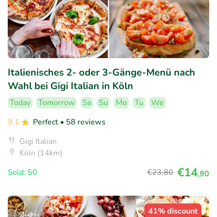
Italienisches 2- oder 3-Gänge-Menü nach
Wahl bei Gigi Italian in Köln
Today
Tomorrow
Sa
Su
Mo
Tu
We
9.1
Perfect
• 58 reviews
Gigi Italian
Köln (14km)
€14
Sold: 50
€23
,80
,90
41% discount