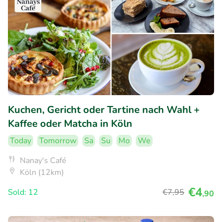
Kuchen, Gericht oder Tartine nach Wahl +
Kaffee oder Matcha in Köln
Today
Tomorrow
Sa
Su
Mo
We
Nanay's Café
Köln (12km)
€4
Sold: 12
€7
,95
,90