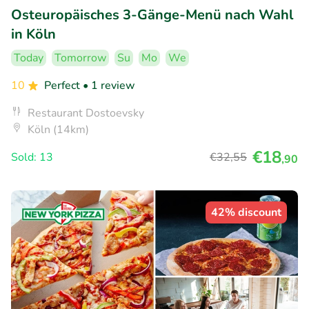
Osteuropäisches 3-Gänge-Menü nach Wahl
in Köln
Today
Tomorrow
Su
Mo
We
10
Perfect
• 1 review
Restaurant Dostoevsky
Köln (14km)
€18
Sold: 13
€32
,55
,90
42% discount