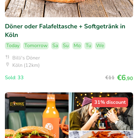
Döner oder Falafeltasche + Softgetränk in
Köln
Today
Tomorrow
Sa
Su
Mo
Tu
We
Billi's Döner
Köln (12km)
€6
Sold: 33
€11
,90
31% discount