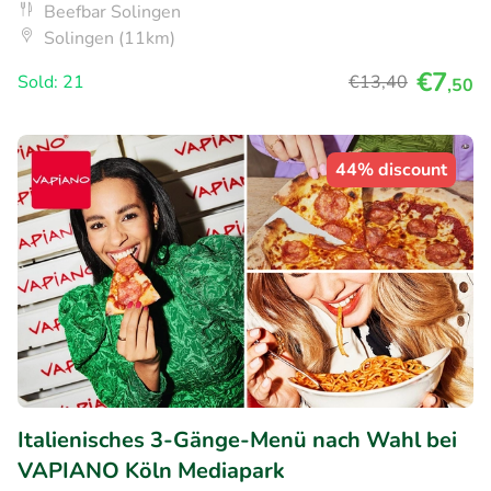
Beefbar Solingen
Solingen (11km)
€7
Sold: 21
€13
,40
,50
44% discount
Italienisches 3-Gänge-Menü nach Wahl bei
VAPIANO Köln Mediapark