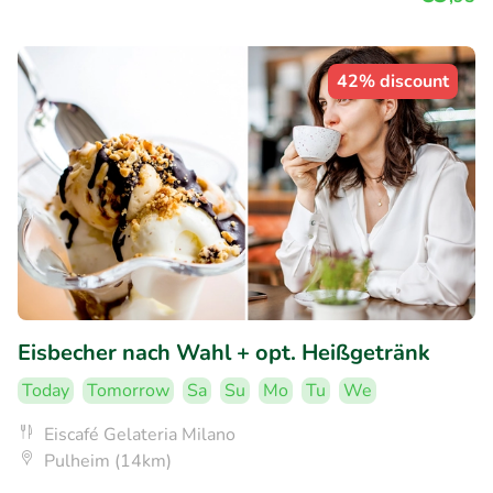
42% discount
Eisbecher nach Wahl + opt. Heißgetränk
Today
Tomorrow
Sa
Su
Mo
Tu
We
Eiscafé Gelateria Milano
Pulheim (14km)