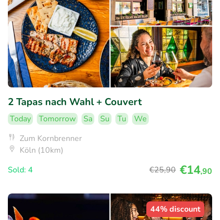
2 Tapas nach Wahl + Couvert
Today
Tomorrow
Sa
Su
Tu
We
Zum Kornbrenner
Köln (10km)
€14
Sold: 4
€25
,90
,90
44% discount