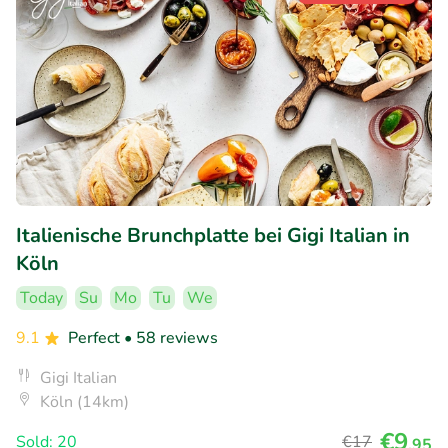
Italienische Brunchplatte bei Gigi Italian in
Köln
Today
Su
Mo
Tu
We
9.1
Perfect
• 58 reviews
Gigi Italian
Köln (14km)
€9
Sold: 20
€17
,95