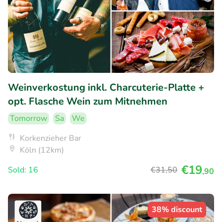
Weinverkostung inkl. Charcuterie-Platte +
opt. Flasche Wein zum Mitnehmen
Tomorrow
Sa
We
Korkenzieher Bar
Köln (12km)
€19
Sold: 16
€31
,50
,90
38% discount