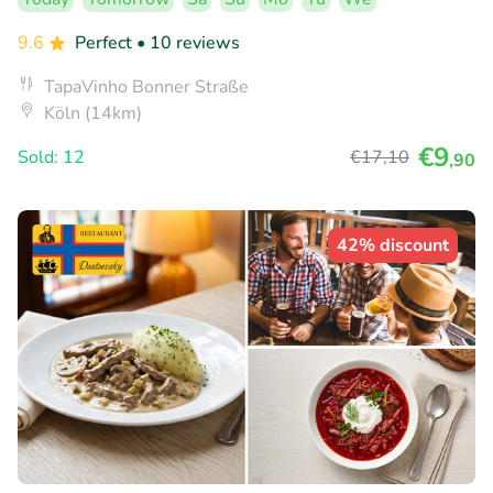
9.6
Perfect
• 10 reviews
TapaVinho Bonner Straße
Köln (14km)
€9
Sold: 12
€17
,10
,90
42% discount