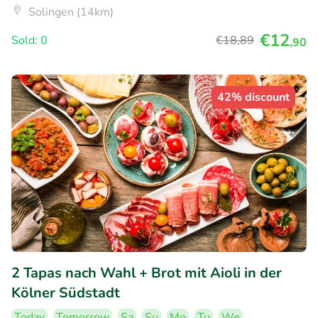
Solingen (14km)
€12
Sold: 0
€18
,89
,90
42% discount
2 Tapas nach Wahl + Brot mit Aioli in der
Kölner Südstadt
Today
Tomorrow
Sa
Su
Mo
Tu
We