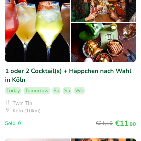
1 oder 2 Cocktail(s) + Häppchen nach Wahl
in Köln
Today
Tomorrow
Sa
Su
We
Twin Tin
Köln (10km)
€11
Sold: 0
€21
,10
,90