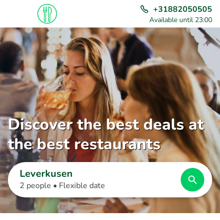
+31882050505
Available until 23:00
Discover the best deals at
the best restaurants
Leverkusen
2 people •
Flexible date