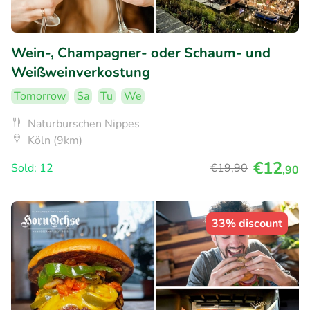
Wein-, Champagner- oder Schaum- und
Weißweinverkostung
Tomorrow
Sa
Tu
We
Naturburschen Nippes
Köln (9km)
€12
Sold: 12
€19
,90
,90
33% discount