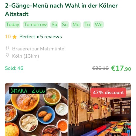
2-Gänge-Menü nach Wahl in der Kölner
Altstadt
Today
Tomorrow
Sa
Su
Mo
Tu
We
10
Perfect
• 5 reviews
Brauerei zur Malzmühle
Köln (13km)
€17
Sold: 46
€26
,10
,90
47% discount