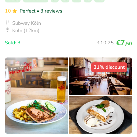
10
Perfect
• 3 reviews
Subway Köln
Köln (12km)
€7
Sold: 3
€10
,25
,50
31% discount