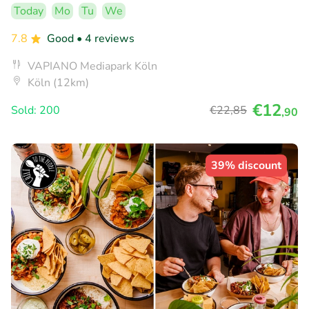
Today
Mo
Tu
We
7.8
Good
• 4 reviews
VAPIANO Mediapark Köln
Köln (12km)
€12
Sold: 200
€22
,85
,90
39% discount