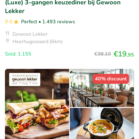
(Luxe) 3-gangen keuzediner bij Gewoon
Lekker
9.6
Perfect
• 1.493 reviews
Gewoon Lekker
Heerhugowaard (6km)
€19
Sold: 1.155
€38
,10
,95
40% discount