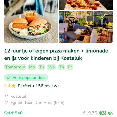
12-uurtje of eigen pizza maken + limonade
en ijs voor kinderen bij Kosteluk
Tomorrow
Mo
Tu
We
Th
Fr
Very popular deal
9.4
Perfect
• 156 reviews
Kosteluk
Egmond aan Den Hoef (5km)
€9
Sold: 540
€19
,75
,50