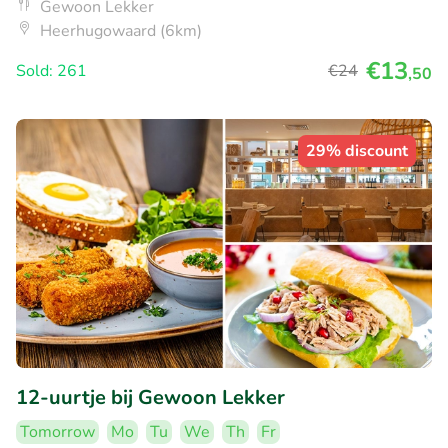
Gewoon Lekker
Heerhugowaard (6km)
€13
Sold: 261
€24
,50
29% discount
12-uurtje bij Gewoon Lekker
Tomorrow
Mo
Tu
We
Th
Fr