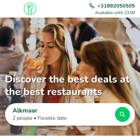
+31882050505
Available until 23:00
Discover the best deals at
the best restaurants
Alkmaar
2 people •
Flexible date