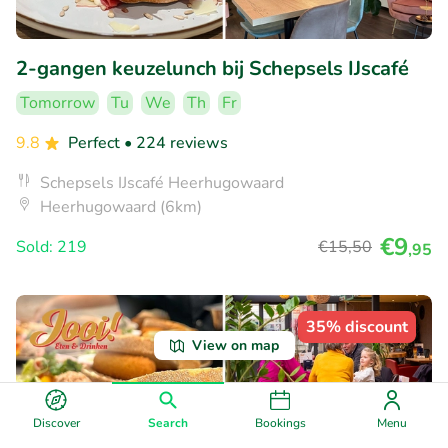
2-gangen keuzelunch bij Schepsels IJscafé
Tomorrow
Tu
We
Th
Fr
9.8
Perfect
• 224 reviews
Schepsels IJscafé Heerhugowaard
Heerhugowaard (6km)
€9
Sold: 219
€15
,50
,95
35% discount
View on map
Discover
Search
Bookings
Menu