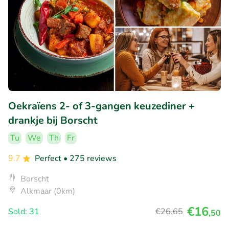
Oekraïens 2- of 3-gangen keuzediner +
drankje bij Borscht
Tu
We
Th
Fr
9.7
Perfect
• 275 reviews
Borscht
Alkmaar (0km)
€16
Sold: 31
€26
,65
,50