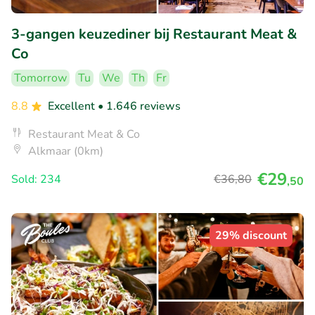
3-gangen keuzediner bij Restaurant Meat &
Co
Tomorrow
Tu
We
Th
Fr
8.8
Excellent
• 1.646 reviews
Restaurant Meat & Co
Alkmaar (0km)
€29
Sold: 234
€36
,80
,50
29% discount