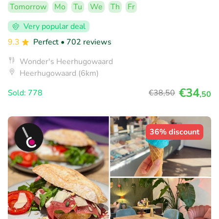
Tomorrow
Mo
Tu
We
Th
Fr
Very popular deal
9.3
Perfect
• 702 reviews
Wonder's Heerhugowaard
Heerhugowaard (6km)
€34
Sold: 778
€38
,50
,50
36% discount