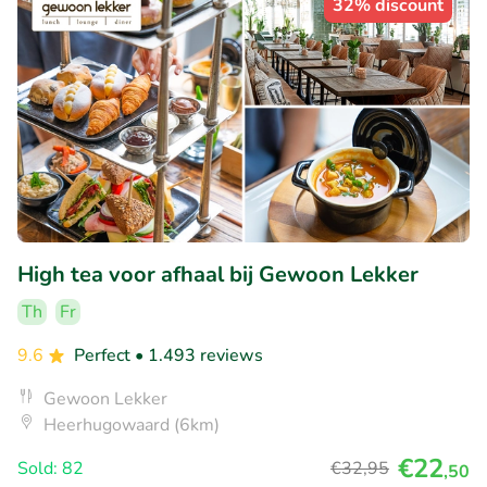
32% discount
High tea voor afhaal bij Gewoon Lekker
Th
Fr
9.6
Perfect
• 1.493 reviews
Gewoon Lekker
Heerhugowaard (6km)
€22
Sold: 82
€32
,95
,50