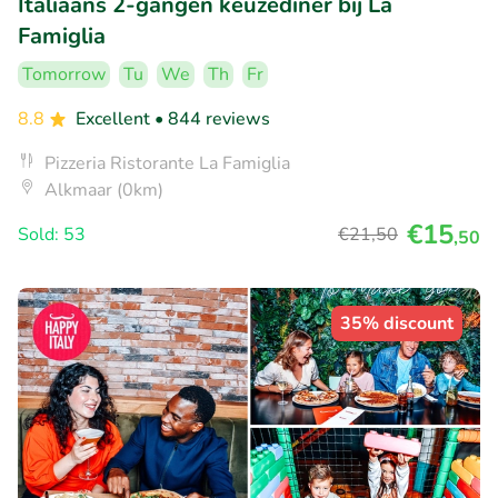
Italiaans 2-gangen keuzediner bij La
Famiglia
Tomorrow
Tu
We
Th
Fr
8.8
Excellent
• 844 reviews
Pizzeria Ristorante La Famiglia
Alkmaar (0km)
€15
Sold: 53
€21
,50
,50
35% discount