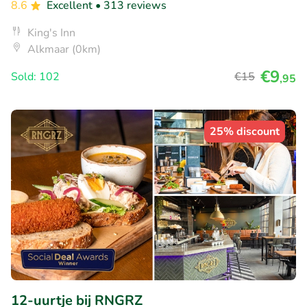
8.6
Excellent
• 313 reviews
King's Inn
Alkmaar (0km)
€9
Sold: 102
€15
,95
25% discount
12-uurtje bij RNGRZ