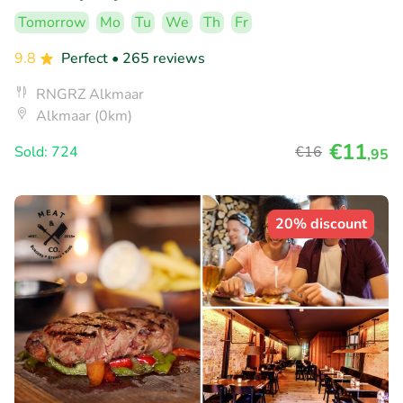
Tomorrow
Mo
Tu
We
Th
Fr
9.8
Perfect
• 265 reviews
RNGRZ Alkmaar
Alkmaar (0km)
€11
Sold: 724
€16
,95
20% discount