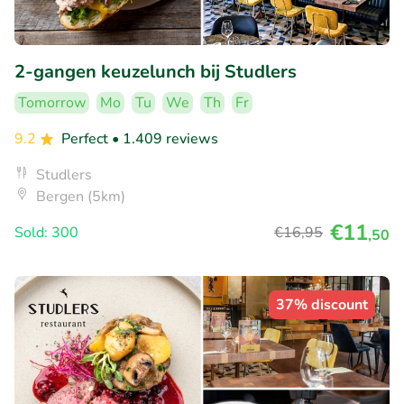
2-gangen keuzelunch bij Studlers
Tomorrow
Mo
Tu
We
Th
Fr
9.2
Perfect
• 1.409 reviews
Studlers
Bergen (5km)
€11
Sold: 300
€16
,95
,50
37% discount