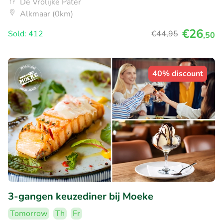
De Vrolijke Pater
Alkmaar (0km)
€26
Sold: 412
€44
,95
,50
40% discount
3-gangen keuzediner bij Moeke
Tomorrow
Th
Fr