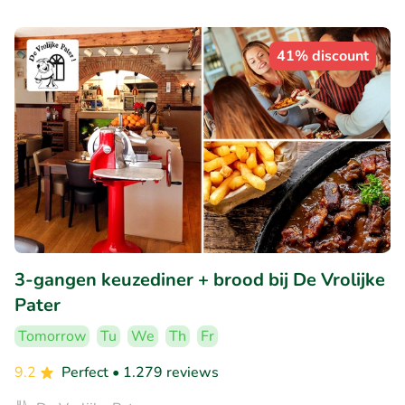
41% discount
3-gangen keuzediner + brood bij De Vrolijke
Pater
Tomorrow
Tu
We
Th
Fr
9.2
Perfect
• 1.279 reviews