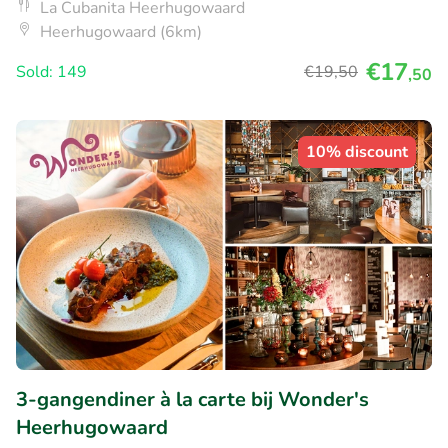
La Cubanita Heerhugowaard
Heerhugowaard (6km)
€17
Sold: 149
€19
,50
,50
10% discount
3-gangendiner à la carte bij Wonder's
Heerhugowaard