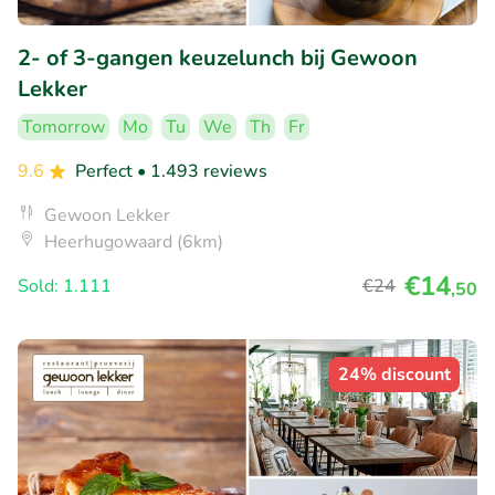
2- of 3-gangen keuzelunch bij Gewoon
Lekker
Tomorrow
Mo
Tu
We
Th
Fr
9.6
Perfect
• 1.493 reviews
Gewoon Lekker
Heerhugowaard (6km)
€14
Sold: 1.111
€24
,50
24% discount