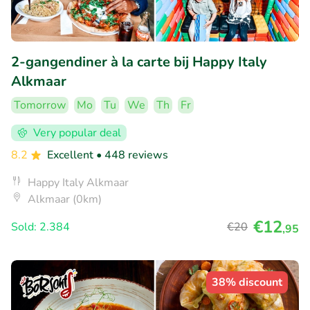
2-gangendiner à la carte bij Happy Italy
Alkmaar
Tomorrow
Mo
Tu
We
Th
Fr
Very popular deal
8.2
Excellent
• 448 reviews
Happy Italy Alkmaar
Alkmaar (0km)
€12
Sold: 2.384
€20
,95
38% discount