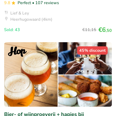
9.8
Perfect
• 107 reviews
Lief & Ley
Heerhugowaard (4km)
€6
Sold: 43
€11
,15
,50
45% discount
Bier- of wijnproeverij + hapjes bij