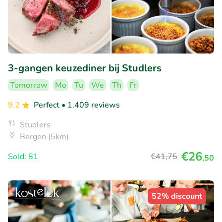
3-gangen keuzediner bij Studlers
Tomorrow
Mo
Tu
We
Th
Fr
9.2
Perfect
• 1.409 reviews
Studlers
Bergen (5km)
€26
Sold: 81
€41
,75
,50
52% discount