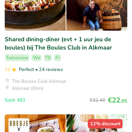
Shared dining-diner (evt + 1 uur jeu de
boules) bij The Boules Club in Alkmaar
Tomorrow
We
Th
Fr
10
Perfect
• 24 reviews
The Boules Club Alkmaar
Alkmaar (0km)
€22
Sold: 481
€32
,40
,95
12% discount