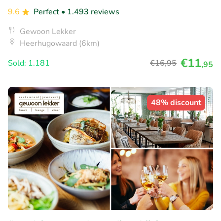
9.6
Perfect
• 1.493 reviews
Gewoon Lekker
Heerhugowaard (6km)
€11
Sold: 1.181
€16
,95
,95
48% discount