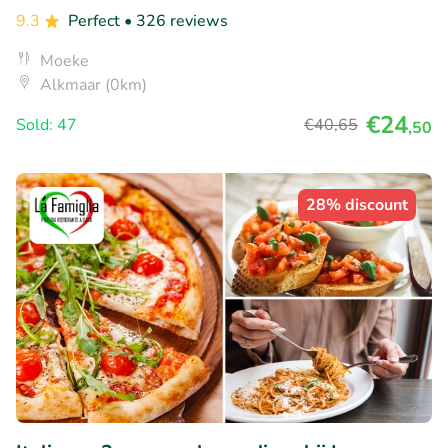
9.3
Perfect
• 326 reviews
Moeke
Alkmaar (0km)
€24
Sold: 47
€40
,65
,50
28% discount