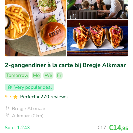
2-gangendiner à la carte bij Bregje Alkmaar
Tomorrow
Mo
We
Fr
Very popular deal
9.7
Perfect
• 270 reviews
Bregje Alkmaar
Alkmaar (0km)
€14
Sold: 1.243
€17
,95