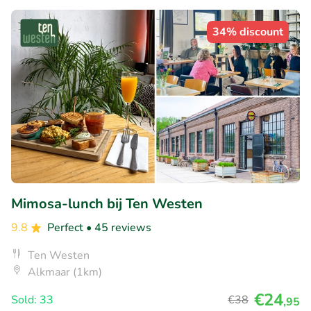
34% discount
Mimosa-lunch bij Ten Westen
9.8
Perfect
• 45 reviews
Ten Westen
Alkmaar (1km)
€24
Sold: 33
€38
,95