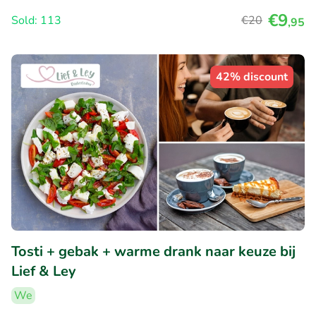
€9
Sold: 113
€20
,95
42% discount
Tosti + gebak + warme drank naar keuze bij
Lief & Ley
We