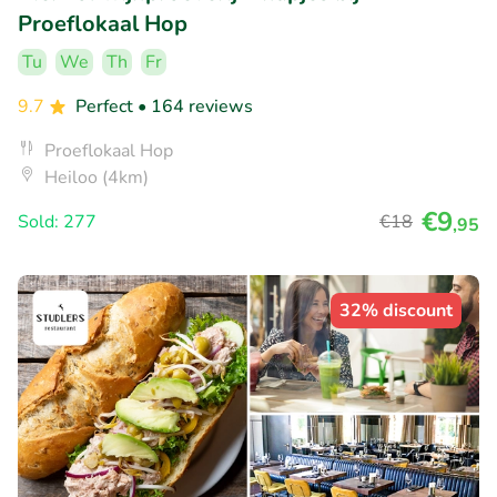
Proeflokaal Hop
Tu
We
Th
Fr
9.7
Perfect
• 164 reviews
Proeflokaal Hop
Heiloo (4km)
€9
Sold: 277
€18
,95
32% discount