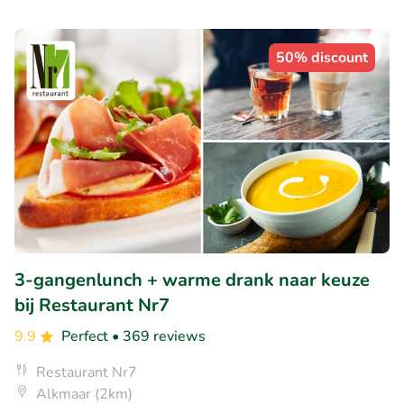
50% discount
3-gangenlunch + warme drank naar keuze
bij Restaurant Nr7
9.9
Perfect
• 369 reviews
Restaurant Nr7
Alkmaar (2km)