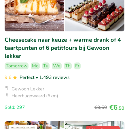
Cheesecake naar keuze + warme drank of 4
taartpunten of 6 petitfours bij Gewoon
lekker
Tomorrow
Mo
Tu
We
Th
Fr
9.6
Perfect
• 1.493 reviews
Gewoon Lekker
Heerhugowaard (6km)
€6
Sold: 297
€8
,50
,50