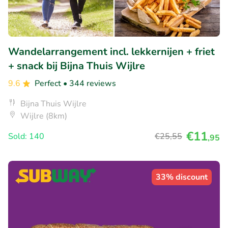
Wandelarrangement incl. lekkernijen + friet
+ snack bij Bijna Thuis Wijlre
9.6
Perfect
• 344 reviews
Bijna Thuis Wijlre
Wijlre (8km)
€11
Sold: 140
€25
,55
,95
33% discount