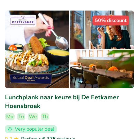
50% discount
Lunchplank naar keuze bij De Eetkamer
Hoensbroek
Mo
Tu
We
Th
Very popular deal
9.3
Perfect
• 6.375 reviews