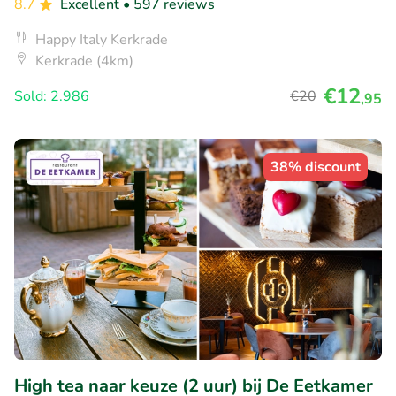
8.7
Excellent
• 597 reviews
Happy Italy Kerkrade
Kerkrade (4km)
€12
Sold: 2.986
€20
,95
38% discount
High tea naar keuze (2 uur) bij De Eetkamer