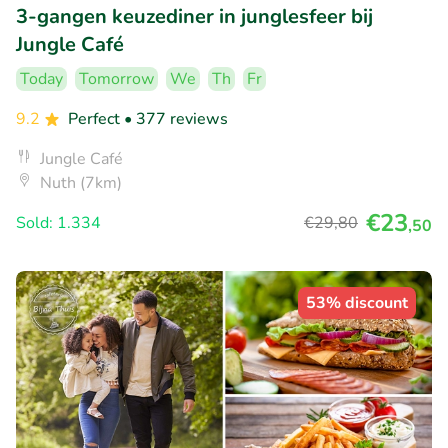
3-gangen keuzediner in junglesfeer bij
Jungle Café
Today
Tomorrow
We
Th
Fr
9.2
Perfect
• 377 reviews
Jungle Café
Nuth (7km)
€23
Sold: 1.334
€29
,80
,50
53% discount