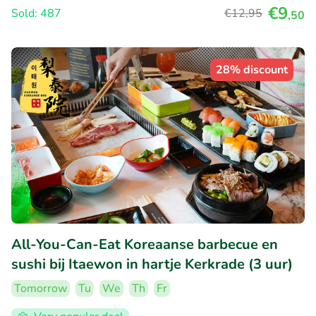
€9
Sold: 487
€12
,95
,50
28% discount
All-You-Can-Eat Koreaanse barbecue en
sushi bij Itaewon in hartje Kerkrade (3 uur)
Tomorrow
Tu
We
Th
Fr