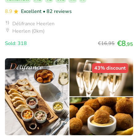
8.9
Excellent
• 82 reviews
Délifrance Heerlen
Heerlen (0km)
€8
Sold: 318
€16
,95
,95
43% discount