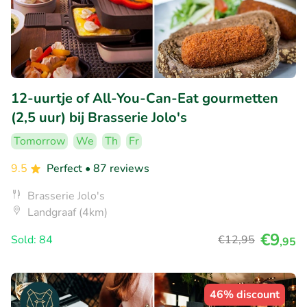
12-uurtje of All-You-Can-Eat gourmetten
(2,5 uur) bij Brasserie Jolo's
Tomorrow
We
Th
Fr
9.5
Perfect
• 87 reviews
Brasserie Jolo's
Landgraaf (4km)
€9
Sold: 84
€12
,95
,95
46% discount