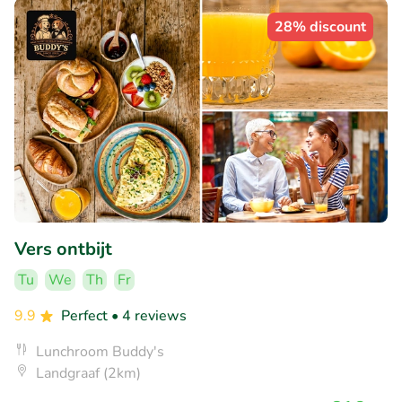
28% discount
Vers ontbijt
Tu
We
Th
Fr
9.9
Perfect
• 4 reviews
Lunchroom Buddy's
Landgraaf (2km)