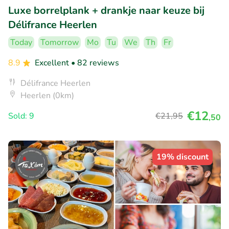
Luxe borrelplank + drankje naar keuze bij
Délifrance Heerlen
Today
Tomorrow
Mo
Tu
We
Th
Fr
8.9
Excellent
• 82 reviews
Délifrance Heerlen
Heerlen (0km)
€12
Sold: 9
€21
,95
,50
19% discount