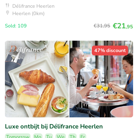
Délifrance Heerlen
Heerlen (0km)
€21
Sold: 109
€31
,95
,95
47% discount
Luxe ontbijt bij Délifrance Heerlen
Tomorrow
Mo
Tu
We
Th
Fr