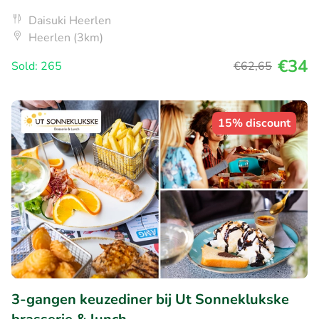
Daisuki Heerlen
Heerlen (3km)
€34
Sold: 265
€62
,65
15% discount
3-gangen keuzediner bij Ut Sonneklukske