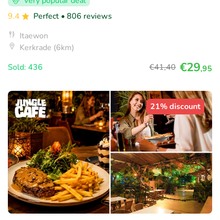
Very popular deal
9.4
Perfect
• 806 reviews
Itaewon
Kerkrade (6km)
€29
Sold: 436
€41
,40
,95
21% discount