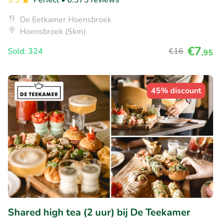
De Eetkamer Hoensbroek
Hoensbroek (5km)
€7
Sold: 324
€16
,95
45% discount
Shared high tea (2 uur) bij De Teekamer