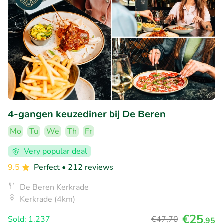
4-gangen keuzediner bij De Beren
Mo
Tu
We
Th
Fr
Very popular deal
9.5
Perfect
• 212 reviews
De Beren Kerkrade
Kerkrade (4km)
€25
Sold: 1.237
€47
,70
,95