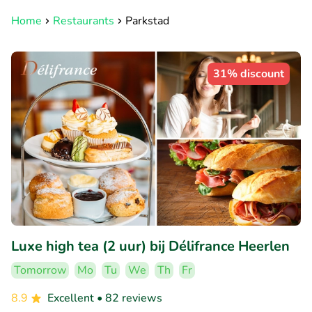
Home
Restaurants
Parkstad
31% discount
Luxe high tea (2 uur) bij Délifrance Heerlen
Tomorrow
Mo
Tu
We
Th
Fr
8.9
Excellent
• 82 reviews