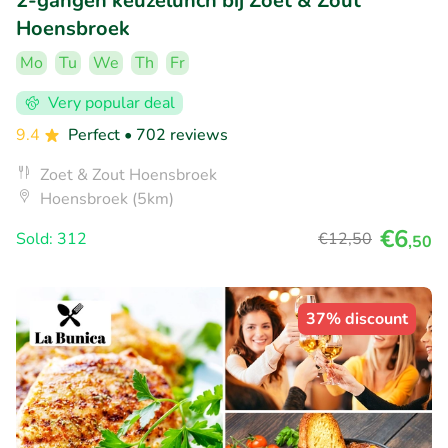
2-gangen keuzelunch bij Zoet & Zout
Hoensbroek
Mo
Tu
We
Th
Fr
Very popular deal
9.4
Perfect
• 702 reviews
Zoet & Zout Hoensbroek
Hoensbroek (5km)
€6
Sold: 312
€12
,50
,50
37% discount