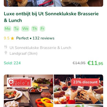
Luxe ontbijt bij Ut Sonneklukske Brasserie
& Lunch
Mo
Tu
We
Th
Fr
9.5
Perfect
• 132 reviews
Ut Sonneklukske Brasserie & Lunch
Landgraaf (3km)
€11
Sold: 224
€14
,95
,95
23% discount