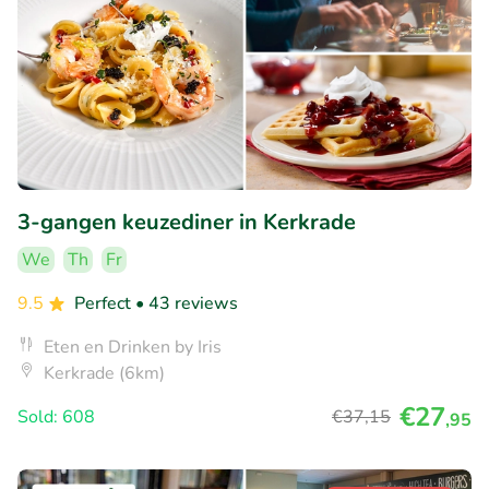
3-gangen keuzediner in Kerkrade
We
Th
Fr
9.5
Perfect
• 43 reviews
Eten en Drinken by Iris
Kerkrade (6km)
€27
Sold: 608
€37
,15
,95