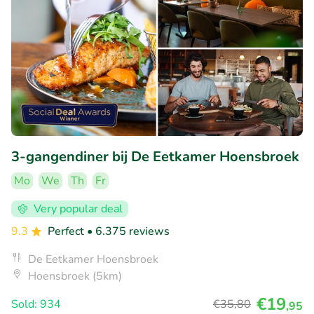
3-gangendiner bij De Eetkamer Hoensbroek
Mo
We
Th
Fr
Very popular deal
9.3
Perfect
• 6.375 reviews
De Eetkamer Hoensbroek
Hoensbroek (5km)
€19
Sold: 934
€35
,80
,95