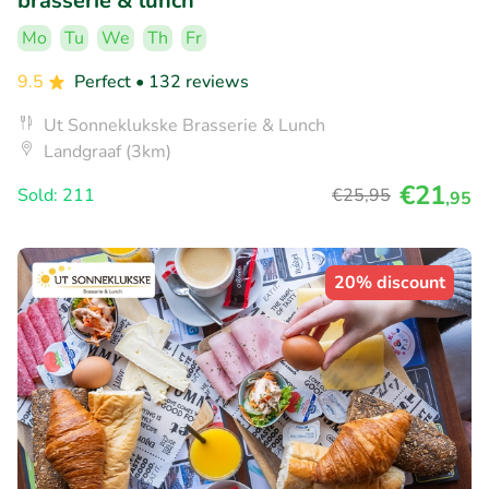
brasserie & lunch
Mo
Tu
We
Th
Fr
9.5
Perfect
• 132 reviews
Ut Sonneklukske Brasserie & Lunch
Landgraaf (3km)
€21
Sold: 211
€25
,95
,95
20% discount