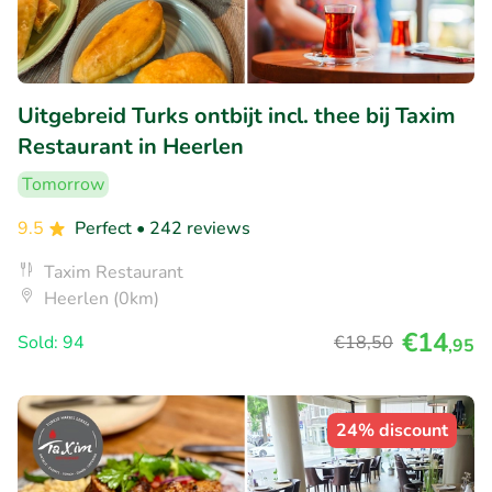
Uitgebreid Turks ontbijt incl. thee bij Taxim
Restaurant in Heerlen
Tomorrow
9.5
Perfect
• 242 reviews
Taxim Restaurant
Heerlen (0km)
€14
Sold: 94
€18
,50
,95
24% discount