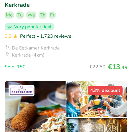
Kerkrade
Mo
Tu
We
Th
Fr
Very popular deal
9.9
Perfect
• 1.723 reviews
De Eetkamer Kerkrade
Kerkrade (4km)
€13
Sold: 180
€22
,50
,95
43% discount