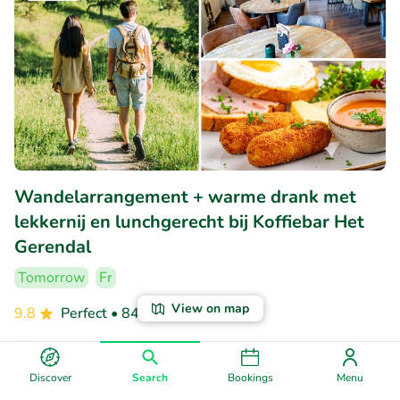
Wandelarrangement + warme drank met
lekkernij en lunchgerecht bij Koffiebar Het
Gerendal
Tomorrow
Fr
View on map
9.8
Perfect
• 84 reviews
Koffiebar Het Gerendal
Schin op Geul (9km)
Discover
Search
Bookings
Menu