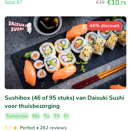
€10
Sold: 67
€15
,75
46% discount
Sushibox (46 of 95 stuks) van Daisuki Sushi
voor thuisbezorging
Tomorrow
Mo
Tu
Th
Fr
9.7
Perfect
• 262 reviews