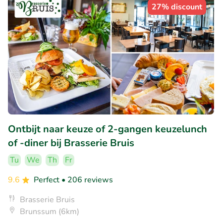
27% discount
Ontbijt naar keuze of 2-gangen keuzelunch
of -diner bij Brasserie Bruis
Tu
We
Th
Fr
9.6
Perfect
• 206 reviews
Brasserie Bruis
Brunssum (6km)