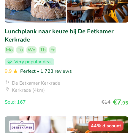
Lunchplank naar keuze bij De Eetkamer
Kerkrade
Mo
Tu
We
Th
Fr
Very popular deal
9.9
Perfect
• 1.723 reviews
De Eetkamer Kerkrade
Kerkrade (4km)
€7
Sold: 167
€14
,95
44% discount