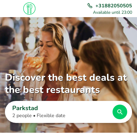
+31882050505
Available until 23:00
Discover the best deals at
the best restaurants
Parkstad
2 people •
Flexible date