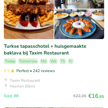
Turkse tapasschotel + huisgemaakte
baklava bij Taxim Restaurant
Today
Tomorrow
Mo
We
Th
Fr
9.5
Perfect
• 242 reviews
Taxim Restaurant
Heerlen (0km)
€16
Sold: 88
€22
,35
,95