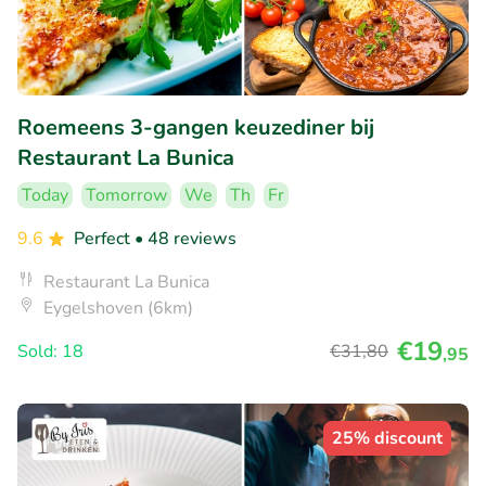
Roemeens 3-gangen keuzediner bij
Restaurant La Bunica
Today
Tomorrow
We
Th
Fr
9.6
Perfect
• 48 reviews
Restaurant La Bunica
Eygelshoven (6km)
€19
Sold: 18
€31
,80
,95
25% discount