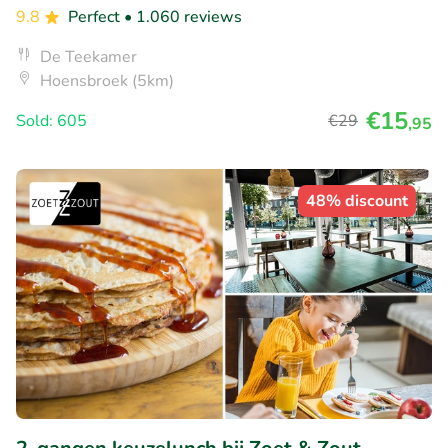
9.8
Perfect
• 1.060 reviews
De Teekamer
Hoensbroek (5km)
€15
Sold: 605
€29
,95
48% discount