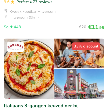
9.6
Perfect
• 77 reviews
Kweek Foodbar Hilversum
Hilversum (0km)
€11
Sold: 448
€20
,95
33% discount
Italiaans 3-gangen keuzediner bij