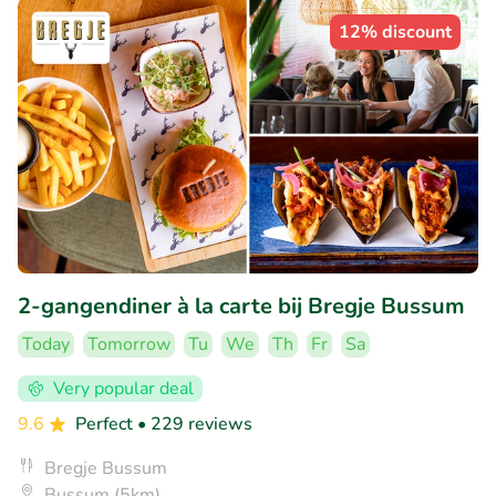
12% discount
2-gangendiner à la carte bij Bregje Bussum
Today
Tomorrow
Tu
We
Th
Fr
Sa
Very popular deal
9.6
Perfect
• 229 reviews
Bregje Bussum
Bussum (5km)