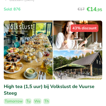
€14
Sold: 876
€17
,95
43% discount
High tea (1,5 uur) bij Volkslust de Vuurse
Steeg
Tomorrow
Tu
We
Th