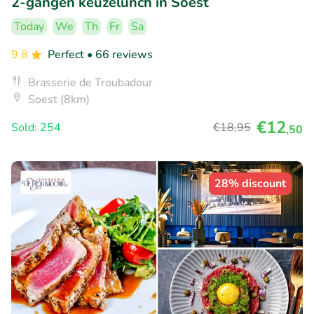
2-gangen keuzelunch in Soest
Today
We
Th
Fr
Sa
9.8
Perfect
• 66 reviews
Brasserie de Troubadour
Soest (8km)
€12
Sold: 254
€18
,95
,50
28% discount