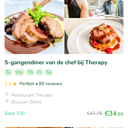
5-gangendiner van de chef bij Therapy
Tu
We
Th
Fr
Sa
9.8
Perfect
• 80 reviews
Restaurant Therapy
Bussum (5km)
€34
Sold: 320
€47
,75
,95