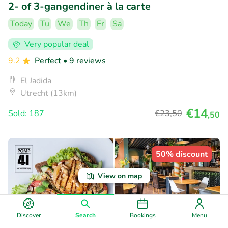
2- of 3-gangendiner à la carte
Today
Tu
We
Th
Fr
Sa
Very popular deal
9.2
Perfect
• 9 reviews
El Jadida
Utrecht (13km)
€14
Sold: 187
€23
,50
,50
50% discount
View on map
Discover
Search
Bookings
Menu