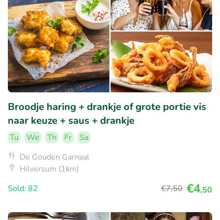
Broodje haring + drankje of grote portie vis
naar keuze + saus + drankje
Tu
We
Th
Fr
Sa
De Gouden Garnaal
Hilversum (1km)
€4
Sold: 82
€7
,50
,50