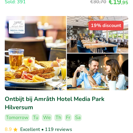
€19
Sold: 391
€30
,70
,95
19% discount
Ontbijt bij Amrâth Hotel Media Park
Hilversum
Tomorrow
Tu
We
Th
Fr
Sa
8.9
Excellent
• 119 reviews