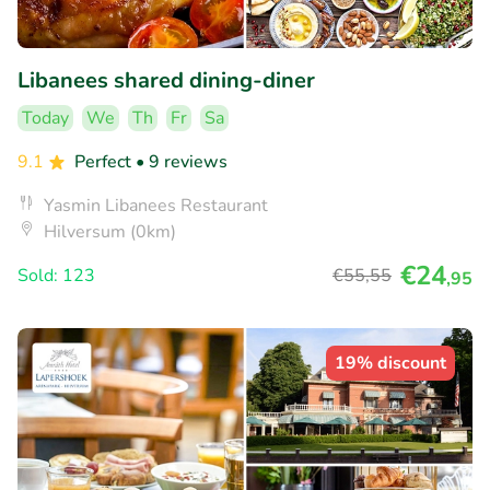
Libanees shared dining-diner
Today
We
Th
Fr
Sa
9.1
Perfect
• 9 reviews
Yasmin Libanees Restaurant
Hilversum (0km)
€24
Sold: 123
€55
,55
,95
19% discount