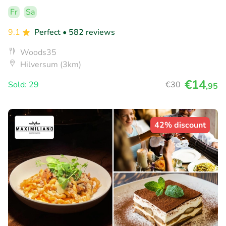
Fr
Sa
9.1
Perfect
• 582 reviews
Woods35
Hilversum (3km)
€14
Sold: 29
€30
,95
42% discount