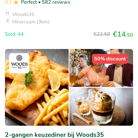
9.1
Perfect
• 582 reviews
Woods35
Hilversum (3km)
€14
Sold: 44
€22
,50
,50
50% discount
2-gangen keuzediner bij Woods35