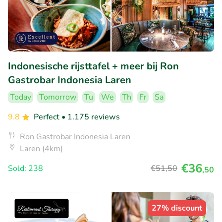
Indonesische rijsttafel + meer bij Ron
Gastrobar Indonesia Laren
Today
Tomorrow
Tu
We
Th
Fr
Sa
9.8
Perfect
• 1.175 reviews
Ron Gastrobar Indonesia Laren
Laren (4km)
€36
Sold: 238
€51
,50
,50
27% discount