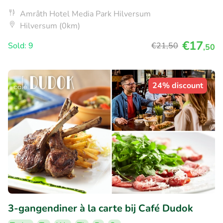
Amrâth Hotel Media Park Hilversum
Hilversum (0km)
€17
Sold: 9
€21
,50
,50
24% discount
3-gangendiner à la carte bij Café Dudok