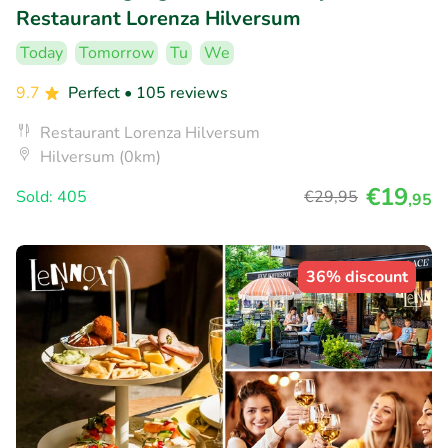
Restaurant Lorenza Hilversum
Today
Tomorrow
Tu
We
9.7
Perfect
• 105 reviews
Restaurant Lorenza Hilversum
Hilversum (0km)
€19
Sold: 405
€29
,95
,95
36% discount