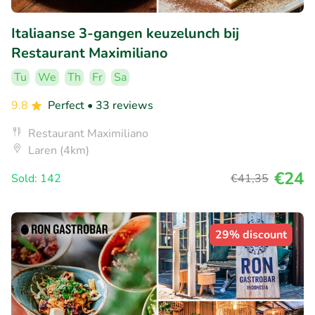
Italiaanse 3-gangen keuzelunch bij
Restaurant Maximiliano
Tu
We
Th
Fr
Sa
9.8
Perfect
• 33 reviews
Restaurant Maximiliano
Laren (4km)
€24
Sold: 142
€41
,35
29% discount