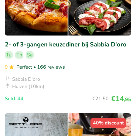
2- of 3-gangen keuzediner bij Sabbia D'oro
Tu
Th
Sa
9
Perfect
• 166 reviews
Sabbia D'oro
Huizen (10km)
€14
Sold: 44
€21
,50
,95
40% discount