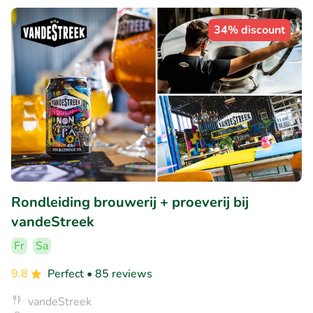
34% discount
Rondleiding brouwerij + proeverij bij
vandeStreek
Fr
Sa
9.8
Perfect
• 85 reviews
vandeStreek