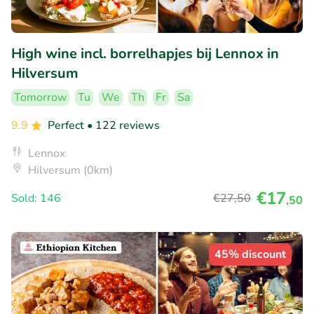
High wine incl. borrelhapjes bij Lennox in
Hilversum
Tomorrow
Tu
We
Th
Fr
Sa
9.9
Perfect
• 122 reviews
Lennox
Hilversum (0km)
€17
Sold: 146
€27
,50
,50
45% discount