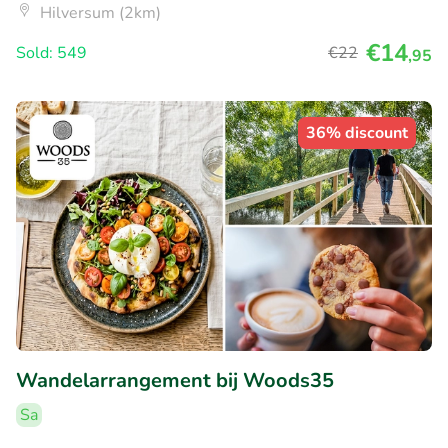
Hilversum (2km)
€14
Sold: 549
€22
,95
36% discount
Wandelarrangement bij Woods35
Sa