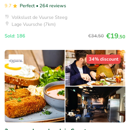
9.7
Perfect
• 264 reviews
Volkslust de Vuurse Steeg
Lage Vuursche (7km)
€19
Sold: 186
€34
,50
,50
34% discount