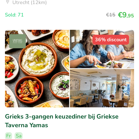
Utrecht (12km)
€9
Sold: 71
€15
,95
36% discount
Grieks 3-gangen keuzediner bij Griekse
Taverna Yamas
Fr
Sa