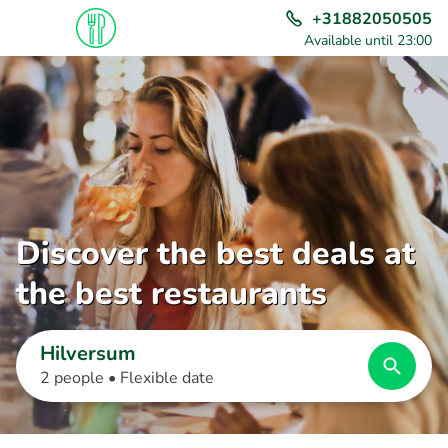
+31882050505
Available until 23:00
Discover the best deals at
the best restaurants
Hilversum
2 people •
Flexible date