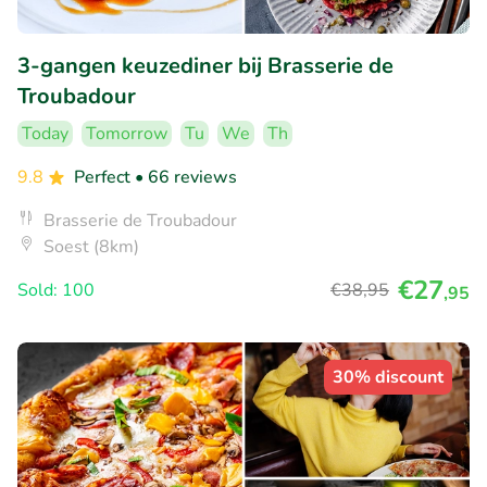
3-gangen keuzediner bij Brasserie de
Troubadour
Today
Tomorrow
Tu
We
Th
9.8
Perfect
• 66 reviews
Brasserie de Troubadour
Soest (8km)
€27
Sold: 100
€38
,95
,95
30% discount