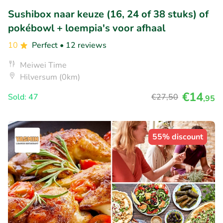
Sushibox naar keuze (16, 24 of 38 stuks) of
pokébowl + loempia's voor afhaal
10
Perfect
• 12 reviews
Meiwei Time
Hilversum (0km)
€14
Sold: 47
€27
,50
,95
55% discount