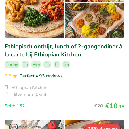
Ethiopisch ontbijt, lunch of 2-gangendiner à
la carte bij Ethiopian Kitchen
Today
Tu
We
Th
Fr
Sa
9.9
Perfect
• 93 reviews
Ethiopian Kitchen
Hilversum (0km)
€10
Sold: 152
€20
,95