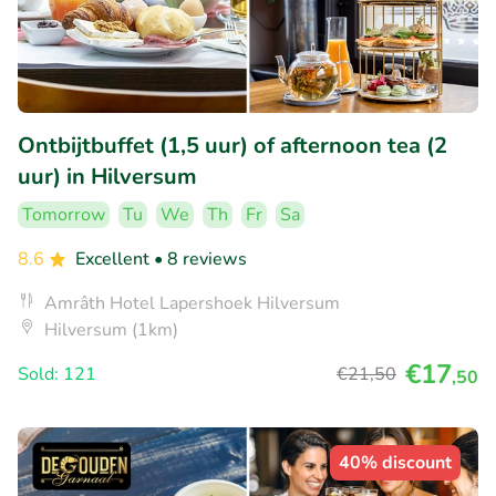
Ontbijtbuffet (1,5 uur) of afternoon tea (2
uur) in Hilversum
Tomorrow
Tu
We
Th
Fr
Sa
8.6
Excellent
• 8 reviews
Amrâth Hotel Lapershoek Hilversum
Hilversum (1km)
€17
Sold: 121
€21
,50
,50
40% discount