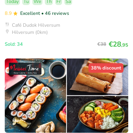
Today
Tu
We
Th
Fr
Sa
8.9
Excellent
• 46 reviews
Café Dudok Hilversum
Hilversum (0km)
€28
Sold: 34
€38
,95
38% discount