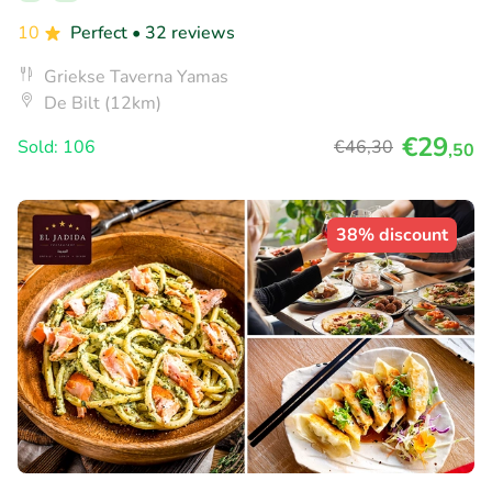
10
Perfect
• 32 reviews
Griekse Taverna Yamas
De Bilt (12km)
€29
Sold: 106
€46
,30
,50
38% discount