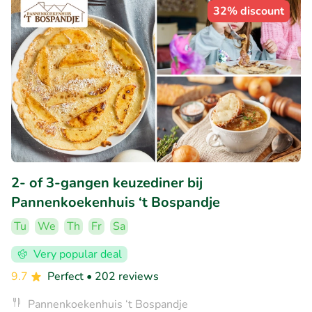
32% discount
2- of 3-gangen keuzediner bij
Pannenkoekenhuis ‘t Bospandje
Tu
We
Th
Fr
Sa
Very popular deal
9.7
Perfect
• 202 reviews
Pannenkoekenhuis ‘t Bospandje