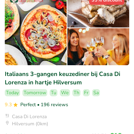
35% discount
Italiaans 3-gangen keuzediner bij Casa Di
Lorenza in hartje Hilversum
Today
Tomorrow
Tu
We
Th
Fr
Sa
9.3
Perfect
• 196 reviews
Casa Di Lorenza
Hilversum (0km)