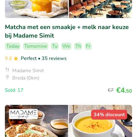
Matcha met een smaakje + melk naar keuze
bij Madame Simit
Today
Tomorrow
Tu
We
Th
Fr
9.6
Perfect
• 35 reviews
Madame Simit
Breda (0km)
€4
Sold: 17
€7
,50
34% discount