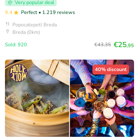
Very popular deal
9.4
Perfect
• 1.219 reviews
Popocatepetl Breda
Breda (0km)
€25
Sold: 920
€43
,35
,95
40% discount