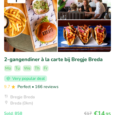
2-gangendiner à la carte bij Bregje Breda
Mo
Tu
We
Th
Fr
Very popular deal
9.7
Perfect
• 166 reviews
Bregje Breda
Breda (0km)
€14
Sold: 858
€17
,95