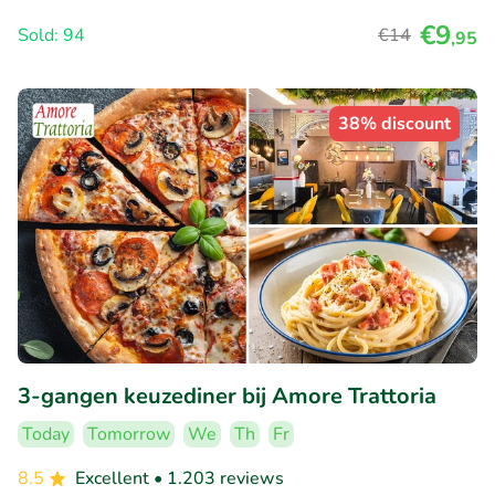
€9
Sold: 94
€14
,95
38% discount
3-gangen keuzediner bij Amore Trattoria
Today
Tomorrow
We
Th
Fr
8.5
Excellent
• 1.203 reviews