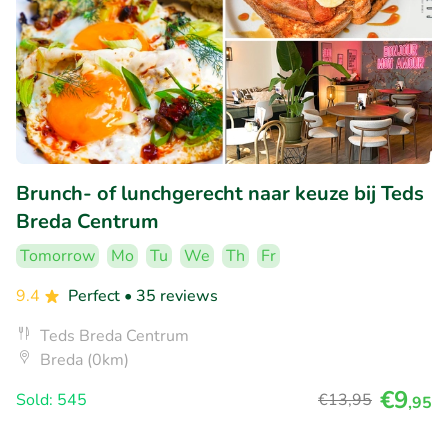
Brunch- of lunchgerecht naar keuze bij Teds
Breda Centrum
Tomorrow
Mo
Tu
We
Th
Fr
9.4
Perfect
• 35 reviews
Teds Breda Centrum
Breda (0km)
€9
Sold: 545
€13
,95
,95