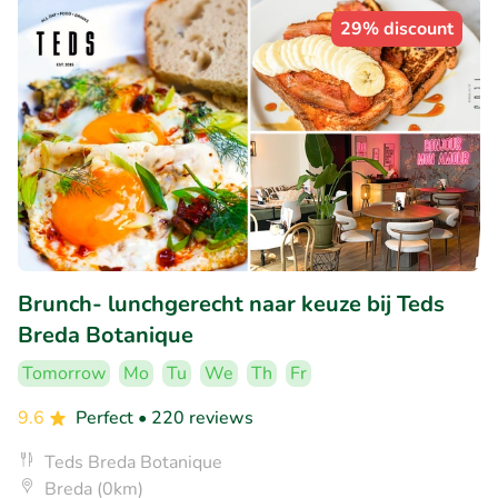
29% discount
Brunch- lunchgerecht naar keuze bij Teds
Breda Botanique
Tomorrow
Mo
Tu
We
Th
Fr
9.6
Perfect
• 220 reviews
Teds Breda Botanique
Breda (0km)