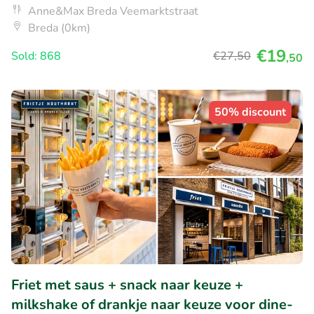
Anne&Max Breda Veemarktstraat
Breda (0km)
€19
Sold: 868
€27
,50
,50
50% discount
Friet met saus + snack naar keuze +
milkshake of drankje naar keuze voor dine-