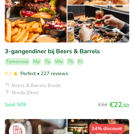
3-gangendiner bij Beers & Barrels
Tomorrow
Mo
Tu
We
Th
Fr
9.3
Perfect
• 227 reviews
Beers & Barrels Breda
Breda (0km)
€22
Sold: 509
€34
,50
34% discount