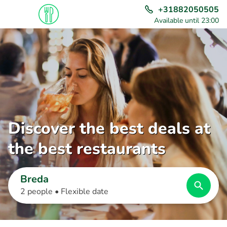
+31882050505
Available until 23:00
Discover the best deals at
the best restaurants
Breda
2 people •
Flexible date