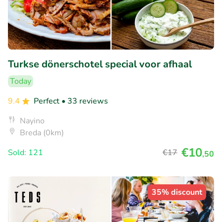
Turkse dönerschotel special voor afhaal
Today
9.4
Perfect
• 33 reviews
Nayino
Breda (0km)
€10
Sold: 121
€17
,50
35% discount