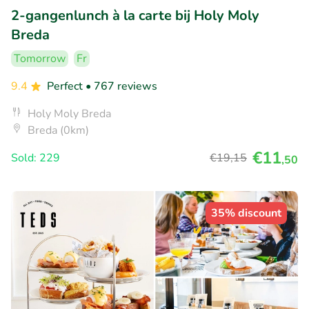
2-gangenlunch à la carte bij Holy Moly
Breda
Tomorrow
Fr
9.4
Perfect
• 767 reviews
Holy Moly Breda
Breda (0km)
€11
Sold: 229
€19
,15
,50
35% discount