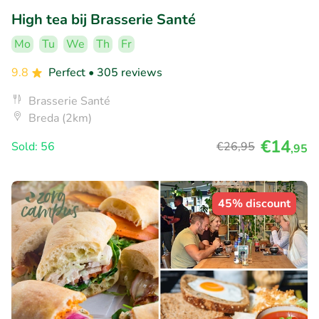
High tea bij Brasserie Santé
Mo
Tu
We
Th
Fr
9.8
Perfect
• 305 reviews
Brasserie Santé
Breda (2km)
€14
Sold: 56
€26
,95
,95
45% discount