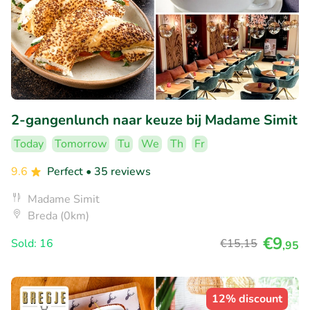
2-gangenlunch naar keuze bij Madame Simit
Today
Tomorrow
Tu
We
Th
Fr
9.6
Perfect
• 35 reviews
Madame Simit
Breda (0km)
€9
Sold: 16
€15
,15
,95
12% discount