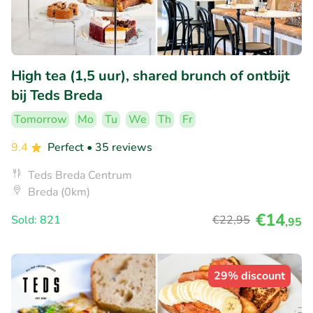
High tea (1,5 uur), shared brunch of ontbijt
bij Teds Breda
Tomorrow
Mo
Tu
We
Th
Fr
9.4
Perfect
• 35 reviews
Teds Breda Centrum
Breda (0km)
€14
Sold: 821
€22
,95
,95
29% discount