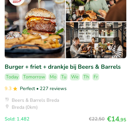
Burger + friet + drankje bij Beers & Barrels
Today
Tomorrow
Mo
Tu
We
Th
Fr
9.3
Perfect
• 227 reviews
Beers & Barrels Breda
Breda (0km)
€14
Sold: 1.482
€22
,50
,95