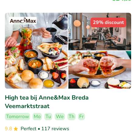
29% discount
High tea bij Anne&Max Breda
Veemarktstraat
Tomorrow
Mo
Tu
We
Th
Fr
9.8
Perfect
• 117 reviews