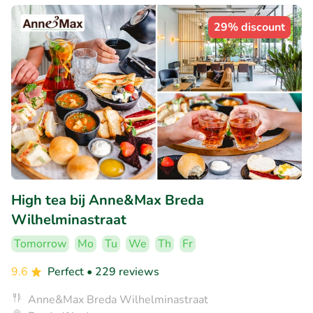
29% discount
High tea bij Anne&Max Breda
Wilhelminastraat
Tomorrow
Mo
Tu
We
Th
Fr
9.6
Perfect
• 229 reviews
Anne&Max Breda Wilhelminastraat