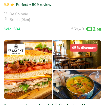
9.8
Perfect
• 809 reviews
De Colonie
Breda (0km)
€32
Sold: 504
€59
,40
,95
45% discount