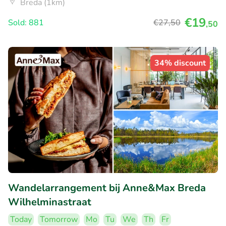
Breda (1km)
€19
Sold: 881
€27
,50
,50
34% discount
Wandelarrangement bij Anne&Max Breda
Wilhelminastraat
Today
Tomorrow
Mo
Tu
We
Th
Fr