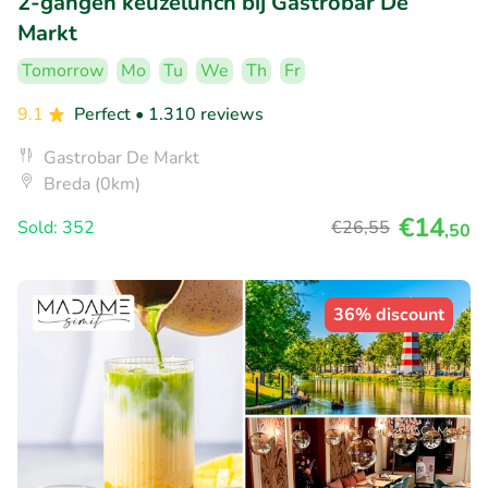
2-gangen keuzelunch bij Gastrobar De
Markt
Tomorrow
Mo
Tu
We
Th
Fr
9.1
Perfect
• 1.310 reviews
Gastrobar De Markt
Breda (0km)
€14
Sold: 352
€26
,55
,50
36% discount