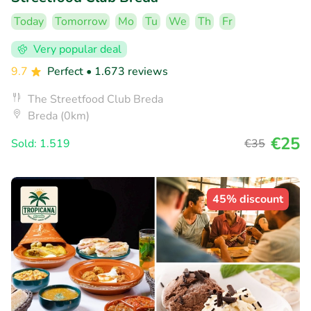
Today
Tomorrow
Mo
Tu
We
Th
Fr
Very popular deal
9.7
Perfect
• 1.673 reviews
The Streetfood Club Breda
Breda (0km)
€25
Sold: 1.519
€35
45% discount