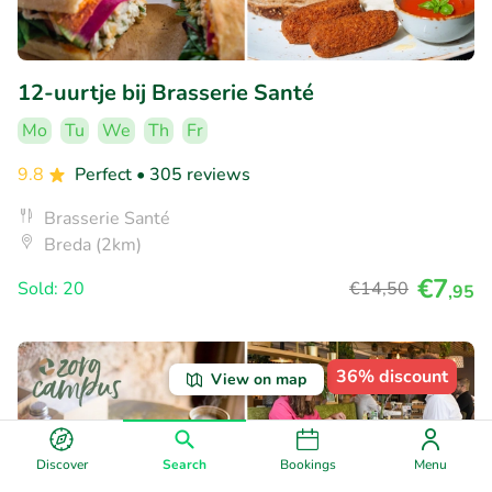
12-uurtje bij Brasserie Santé
Mo
Tu
We
Th
Fr
9.8
Perfect
• 305 reviews
Brasserie Santé
Breda (2km)
€7
Sold: 20
€14
,50
,95
36% discount
View on map
Discover
Search
Bookings
Menu