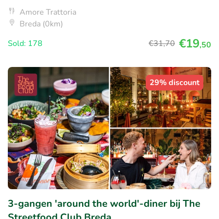
Amore Trattoria
Breda (0km)
€19
Sold: 178
€31
,70
,50
29% discount
3-gangen 'around the world'-diner bij The
Streetfood Club Breda