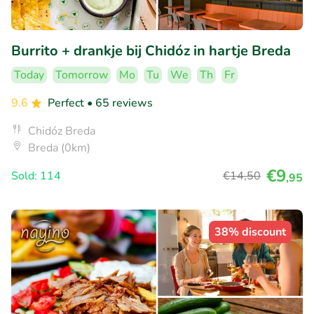
Burrito + drankje bij Chidóz in hartje Breda
Today
Tomorrow
Mo
Tu
We
Th
Fr
9.6
Perfect
• 65 reviews
Chidóz Breda
Breda (0km)
€9
Sold: 114
€14
,50
,95
38% discount