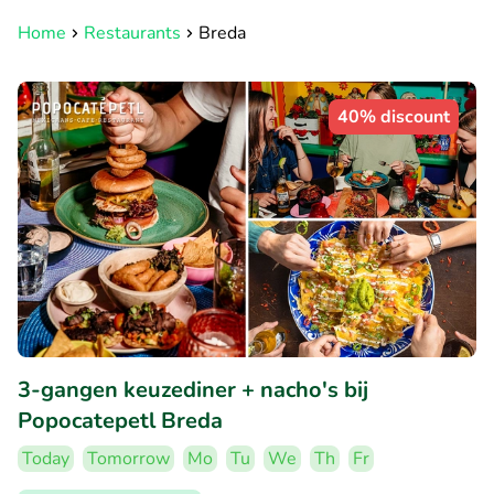
Home
Restaurants
Breda
40% discount
3-gangen keuzediner + nacho's bij
Popocatepetl Breda
Today
Tomorrow
Mo
Tu
We
Th
Fr