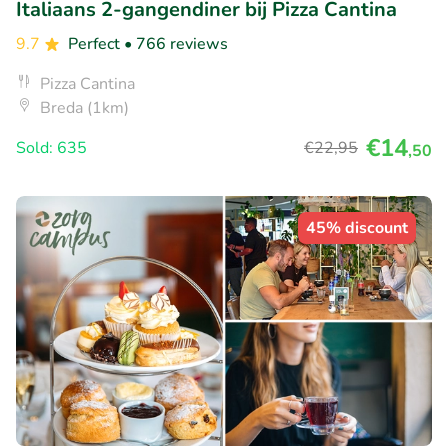
Italiaans 2-gangendiner bij Pizza Cantina
9.7
Perfect
• 766 reviews
Pizza Cantina
Breda (1km)
€14
Sold: 635
€22
,95
,50
45% discount