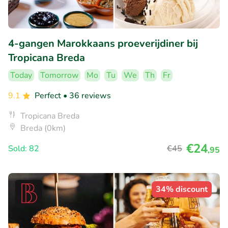
4-gangen Marokkaans proeverijdiner bij
Tropicana Breda
Today
Tomorrow
Mo
Tu
We
Th
Fr
9.1
Perfect
• 36 reviews
Tropicana Breda
Breda (0km)
€24
Sold: 82
€45
,95
34% discount