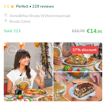
9.6
Perfect
• 229 reviews
Anne&Max Breda Wilhelminastraat
Breda (1km)
€14
Sold: 213
€22
,70
,95
37% discount