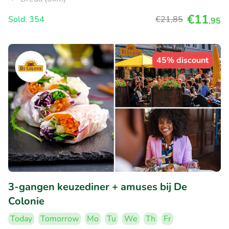
€11
Sold: 354
€21
,85
,95
45% discount
3-gangen keuzediner + amuses bij De
Colonie
Today
Tomorrow
Mo
Tu
We
Th
Fr