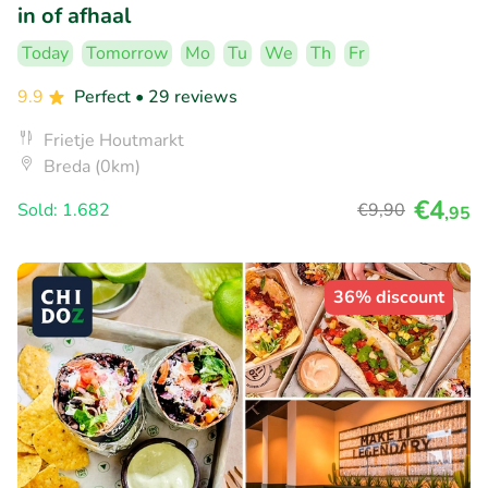
in of afhaal
Today
Tomorrow
Mo
Tu
We
Th
Fr
9.9
Perfect
• 29 reviews
Frietje Houtmarkt
Breda (0km)
€4
Sold: 1.682
€9
,90
,95
36% discount