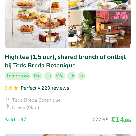
High tea (1,5 uur), shared brunch of ontbijt
bij Teds Breda Botanique
Tomorrow
Mo
Tu
We
Th
Fr
9.6
Perfect
• 220 reviews
Teds Breda Botanique
Breda (0km)
€14
Sold: 197
€22
,95
,95