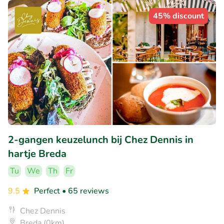
45% discount
2-gangen keuzelunch bij Chez Dennis in
hartje Breda
Tu
We
Th
Fr
9.5
Perfect
• 65 reviews
Chez Dennis
Breda (0km)