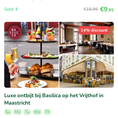
€9
Sold: 4
€16
,95
,95
14% discount
Luxe ontbijt bij Basilica op het Vrijthof in
Maastricht
Su
Mo
Tu
We
Th