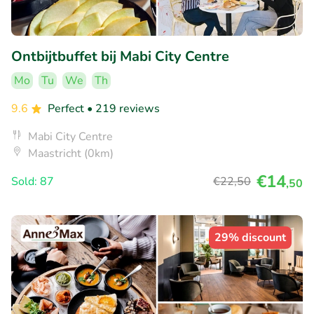
Ontbijtbuffet bij Mabi City Centre
Mo
Tu
We
Th
9.6
Perfect
• 219 reviews
Mabi City Centre
Maastricht (0km)
€14
Sold: 87
€22
,50
,50
29% discount