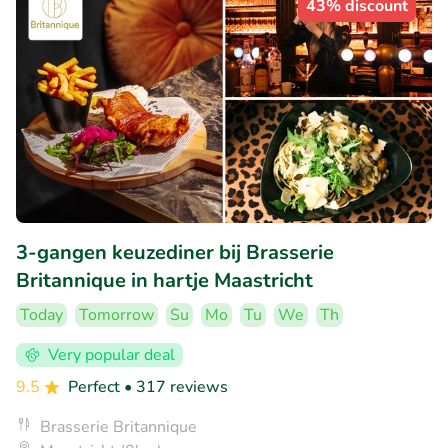
43% discount
3-gangen keuzediner bij Brasserie
Britannique in hartje Maastricht
Today
Tomorrow
Su
Mo
Tu
We
Th
Very popular deal
9.5
Perfect
• 317 reviews
Brasserie Britannique