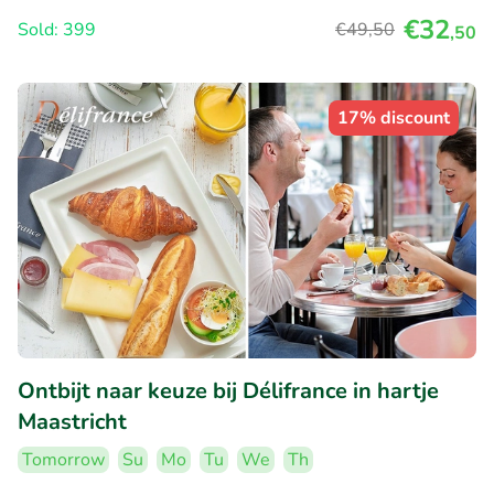
€32
Sold: 399
€49
,50
,50
17% discount
Ontbijt naar keuze bij Délifrance in hartje
Maastricht
Tomorrow
Su
Mo
Tu
We
Th