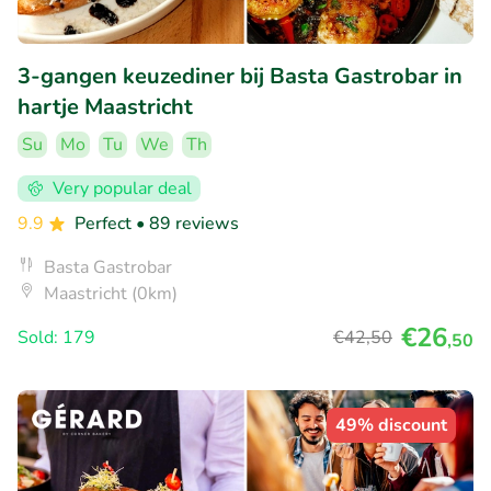
3-gangen keuzediner bij Basta Gastrobar in
hartje Maastricht
Su
Mo
Tu
We
Th
Very popular deal
9.9
Perfect
• 89 reviews
Basta Gastrobar
Maastricht (0km)
€26
Sold: 179
€42
,50
,50
49% discount