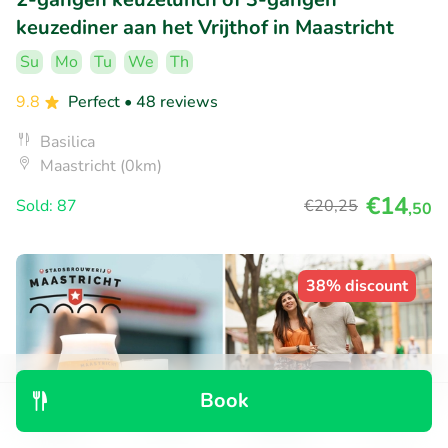
keuzediner aan het Vrijthof in Maastricht
Su
Mo
Tu
We
Th
9.8
Perfect
• 48 reviews
Basilica
Maastricht (0km)
€14
Sold: 87
€20
,25
,50
38% discount
Book
Discover
Search
Bookings
Menu