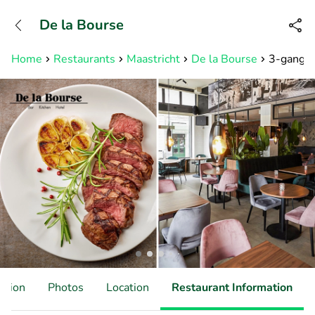
+31882050505
De la Bourse
Available until 23:00
Home
Restaurants
Maastricht
De la Bourse
3-gangen
ation
Photos
Location
Restaurant Information