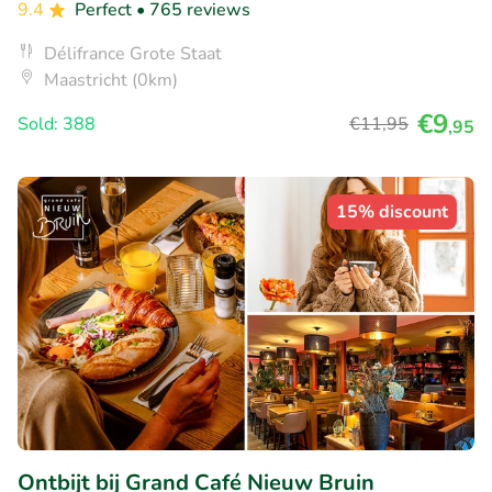
9.4
Perfect
• 765 reviews
Délifrance Grote Staat
Maastricht (0km)
€9
Sold: 388
€11
,95
,95
15% discount
Ontbijt bij Grand Café Nieuw Bruin