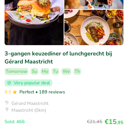
3-gangen keuzediner of lunchgerecht bij
Gérard Maastricht
Tomorrow
Su
Mo
Tu
We
Th
Very popular deal
9.5
Perfect
• 189 reviews
Gérard Maastricht
Maastricht (0km)
€15
Sold: 466
€21
,45
,95