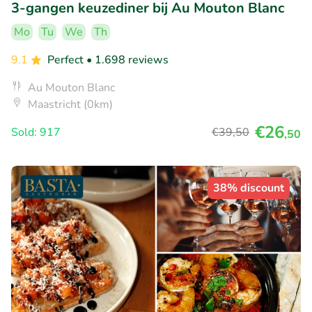
3-gangen keuzediner bij Au Mouton Blanc
Mo
Tu
We
Th
9.1
Perfect
• 1.698 reviews
Au Mouton Blanc
Maastricht (0km)
€26
Sold: 917
€39
,50
,50
38% discount