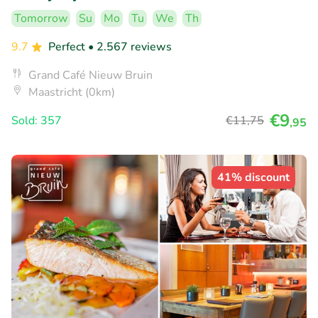
Tomorrow
Su
Mo
Tu
We
Th
9.7
Perfect
• 2.567 reviews
Grand Café Nieuw Bruin
Maastricht (0km)
€9
Sold: 357
€11
,75
,95
41% discount