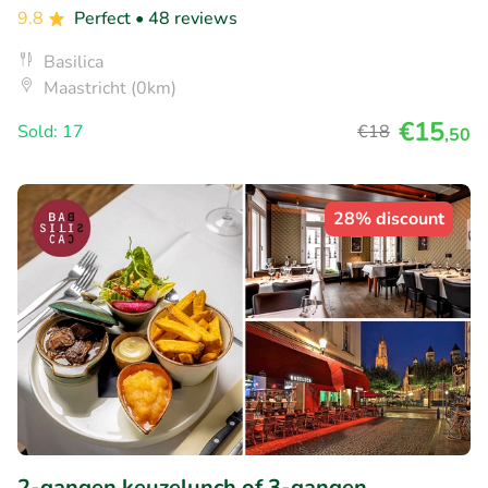
9.8
Perfect
• 48 reviews
Basilica
Maastricht (0km)
€15
Sold: 17
€18
,50
28% discount
2-gangen keuzelunch of 3-gangen