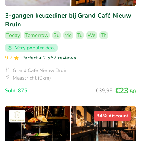
3-gangen keuzediner bij Grand Café Nieuw
Bruin
Today
Tomorrow
Su
Mo
Tu
We
Th
Very popular deal
9.7
Perfect
• 2.567 reviews
Grand Café Nieuw Bruin
Maastricht (0km)
€23
Sold: 875
€39
,95
,50
34% discount