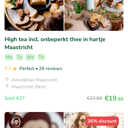
High tea incl. onbeperkt thee in hartje
Maastricht
Mo
Tu
We
Th
9.5
Perfect
• 26 reviews
Anne&Max Maastricht
Maastricht (0km)
€19
Sold: 627
€27
,50
,50
36% discount