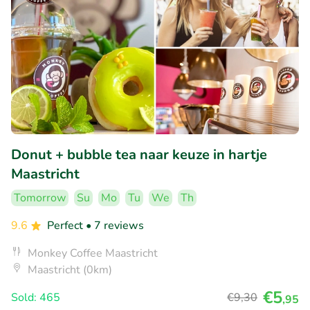
Donut + bubble tea naar keuze in hartje
Maastricht
Tomorrow
Su
Mo
Tu
We
Th
9.6
Perfect
• 7 reviews
Monkey Coffee Maastricht
Maastricht (0km)
€5
Sold: 465
€9
,30
,95