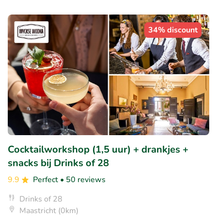
34% discount
Cocktailworkshop (1,5 uur) + drankjes +
snacks bij Drinks of 28
9.9
Perfect
• 50 reviews
Drinks of 28
Maastricht (0km)