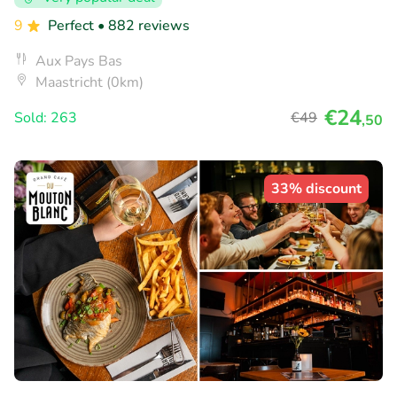
9
Perfect
• 882 reviews
Aux Pays Bas
Maastricht (0km)
€24
Sold: 263
€49
,50
33% discount