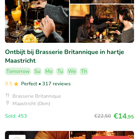
Ontbijt bij Brasserie Britannique in hartje
Maastricht
Tomorrow
Su
Mo
Tu
We
Th
9.5
Perfect
• 317 reviews
Brasserie Britannique
Maastricht (0km)
€14
Sold: 453
€22
,50
,95