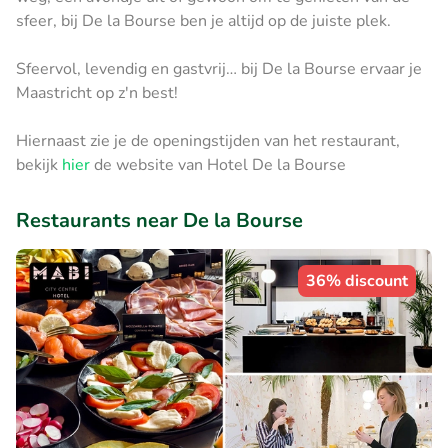
sfeer, bij De la Bourse ben je altijd op de juiste plek.
Sfeervol, levendig en gastvrij… bij De la Bourse ervaar je
Maastricht op z'n best!
Hiernaast zie je de openingstijden van het restaurant,
bekijk
hier
de website van Hotel De la Bourse
Restaurants near De la Bourse
36% discount