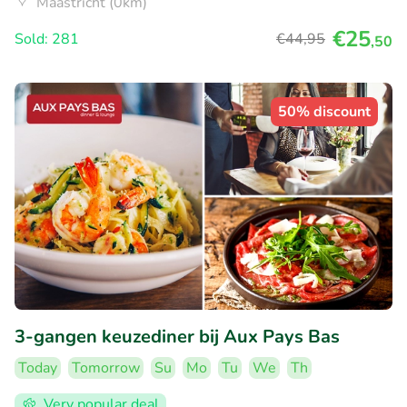
Maastricht (0km)
€25
Sold: 281
€44
,95
,50
50% discount
3-gangen keuzediner bij Aux Pays Bas
Today
Tomorrow
Su
Mo
Tu
We
Th
Very popular deal