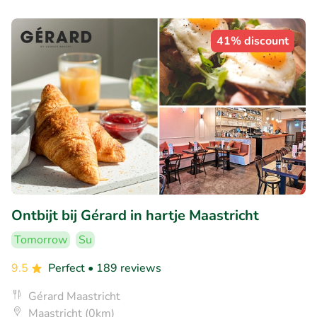
41% discount
Ontbijt bij Gérard in hartje Maastricht
Tomorrow
Su
9.5
Perfect
• 189 reviews
Gérard Maastricht
Maastricht (0km)