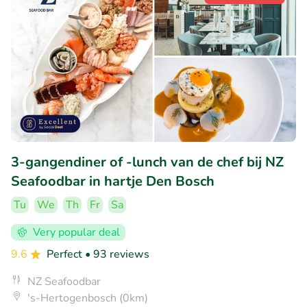
3-gangendiner of -lunch van de chef bij NZ
Seafoodbar in hartje Den Bosch
Tu
We
Th
Fr
Sa
Very popular deal
9.6
Perfect
• 93 reviews
NZ Seafoodbar
's-Hertogenbosch (0km)