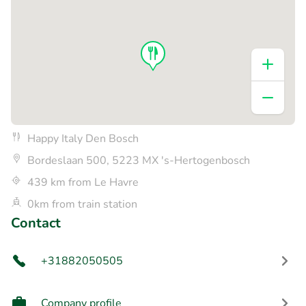
Happy Italy Den Bosch
Bordeslaan 500, 5223 MX 's-Hertogenbosch
439 km from Le Havre
0km from train station
Contact
+31882050505
Company profile