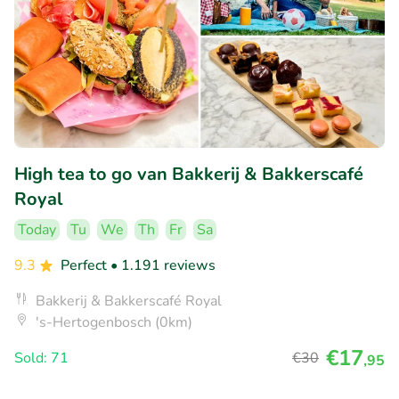
High tea to go van Bakkerij & Bakkerscafé
Royal
Today
Tu
We
Th
Fr
Sa
9.3
Perfect
• 1.191 reviews
Bakkerij & Bakkerscafé Royal
's-Hertogenbosch (0km)
€17
Sold: 71
€30
,95