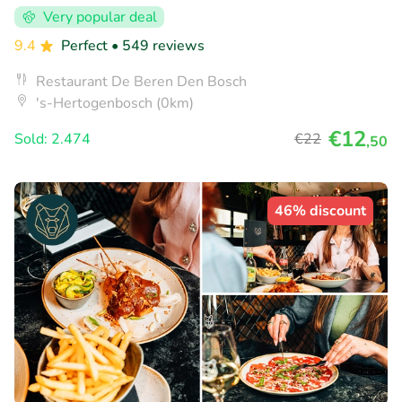
Very popular deal
9.4
Perfect
• 549 reviews
Restaurant De Beren Den Bosch
's-Hertogenbosch (0km)
€12
Sold: 2.474
€22
,50
46% discount