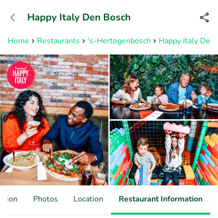
+31882050505
Happy Italy Den Bosch
Available until 23:00
Home
Restaurants
's-Hertogenbosch
Happy Italy Den
ation
Photos
Location
Restaurant Information