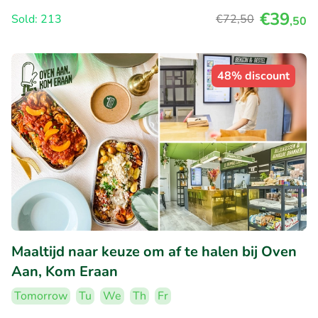
€39
Sold: 213
€72
,50
,50
48% discount
Maaltijd naar keuze om af te halen bij Oven
Aan, Kom Eraan
Tomorrow
Tu
We
Th
Fr