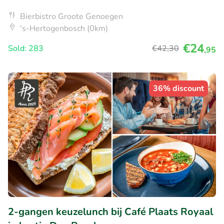
Bierbistro Groote Genoegen
's-Hertogenbosch (0km)
€24
Sold: 283
€42
,30
,95
36% discount
2-gangen keuzelunch bij Café Plaats Royaal