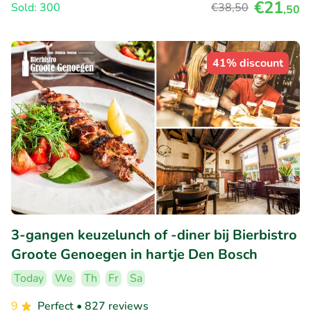
€21
Sold: 300
€38
,50
,50
41% discount
3-gangen keuzelunch of -diner bij Bierbistro
Groote Genoegen in hartje Den Bosch
Today
We
Th
Fr
Sa
9
Perfect
• 827 reviews