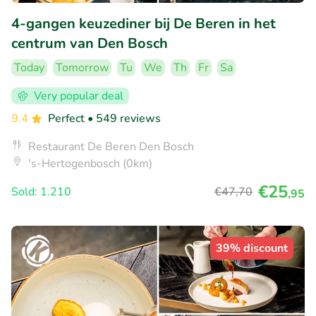
4-gangen keuzediner bij De Beren in het
centrum van Den Bosch
Today
Tomorrow
Tu
We
Th
Fr
Sa
Very popular deal
9.4
Perfect
• 549 reviews
Restaurant De Beren Den Bosch
's-Hertogenbosch (0km)
€25
Sold: 1.210
€47
,70
,95
39% discount