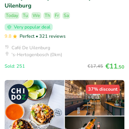
Uilenburg
Today
Tu
We
Th
Fr
Sa
Very popular deal
9.8
Perfect
• 321 reviews
Café De Uilenburg
's-Hertogenbosch (0km)
€11
Sold: 251
€17
,45
,50
37% discount