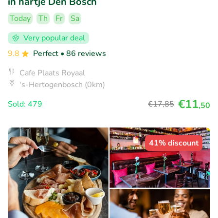
in hartje Den Bosch
Today
Th
Fr
Sa
Very popular deal
9.8
Perfect
• 86 reviews
Cafe Plaats Royaal
's-Hertogenbosch (0km)
€11
Sold: 479
€17
,85
,50
41% discount