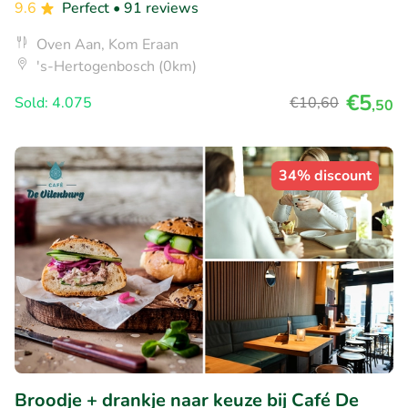
9.6
Perfect
• 91 reviews
Oven Aan, Kom Eraan
's-Hertogenbosch (0km)
€5
Sold: 4.075
€10
,60
,50
34% discount
Broodje + drankje naar keuze bij Café De