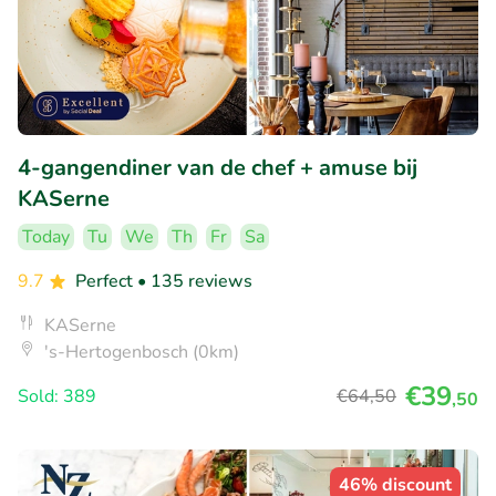
4-gangendiner van de chef + amuse bij
KASerne
Today
Tu
We
Th
Fr
Sa
9.7
Perfect
• 135 reviews
KASerne
's-Hertogenbosch (0km)
€39
Sold: 389
€64
,50
,50
46% discount