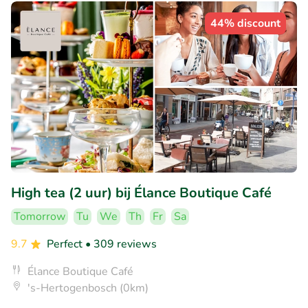
44% discount
High tea (2 uur) bij Élance Boutique Café
Tomorrow
Tu
We
Th
Fr
Sa
9.7
Perfect
• 309 reviews
Élance Boutique Café
's-Hertogenbosch (0km)