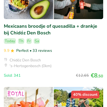
Mexicaans broodje of quesadilla + drankje
bij Chidóz Den Bosch
Today
Th
Fr
Sa
9.9
Perfect
• 33 reviews
Chidóz Den Bosch
's-Hertogenbosch (0km)
€8
Sold: 341
€12
,65
,50
40% discount