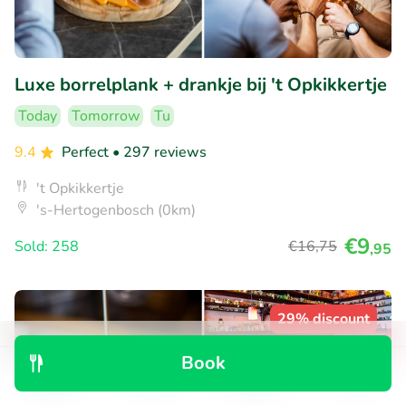
Luxe borrelplank + drankje bij 't Opkikkertje
Today
Tomorrow
Tu
9.4
Perfect
• 297 reviews
't Opkikkertje
's-Hertogenbosch (0km)
€9
Sold: 258
€16
,75
,95
29% discount
Book
Discover
Search
Bookings
Menu