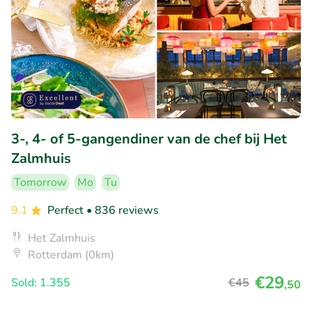
3-, 4- of 5-gangendiner van de chef bij Het
Zalmhuis
Tomorrow
Mo
Tu
9.1
Perfect
• 836 reviews
Het Zalmhuis
Rotterdam (0km)
€29
Sold: 1.355
€45
,50