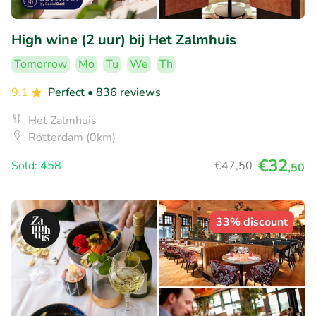
High wine (2 uur) bij Het Zalmhuis
Tomorrow
Mo
Tu
We
Th
9.1
Perfect
• 836 reviews
Het Zalmhuis
Rotterdam (0km)
€32
Sold: 458
€47
,50
,50
33% discount