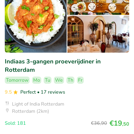
Indiaas 3-gangen proeverijdiner in
Rotterdam
Tomorrow
Mo
Tu
We
Th
Fr
9.5
Perfect
• 17 reviews
Light of India Rotterdam
Rotterdam (2km)
€19
Sold: 181
€36
,90
,50