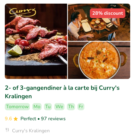
28% discount
2- of 3-gangendiner à la carte bij Curry's
Kralingen
Tomorrow
Mo
Tu
We
Th
Fr
9.6
Perfect
• 97 reviews
Curry's Kralingen