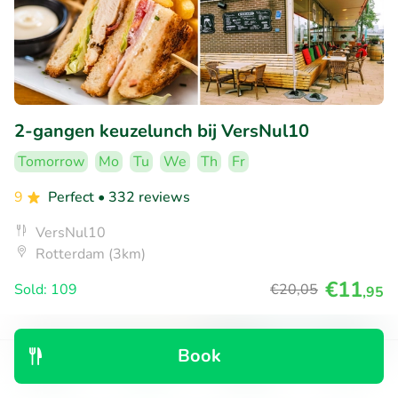
2-gangen keuzelunch bij VersNul10
Tomorrow
Mo
Tu
We
Th
Fr
9
Perfect
• 332 reviews
VersNul10
Rotterdam (3km)
€11
Sold: 109
€20
,05
,95
Book
35% discount
Discover
Search
Bookings
Menu