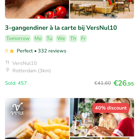
3-gangendiner à la carte bij VersNul10
Tomorrow
Mo
Tu
We
Th
Fr
9
Perfect
• 332 reviews
VersNul10
Rotterdam (3km)
€26
Sold: 457
€41
,60
,95
40% discount