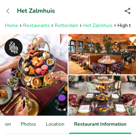
+31882050505
Het Zalmhuis
Available until 23:00
Home
Restaurants
Rotterdam
Het Zalmhuis
High tea
ation
Photos
Location
Restaurant Information