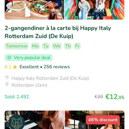
2-gangendiner à la carte bij Happy Italy
Rotterdam Zuid (De Kuip)
Tomorrow
Mo
Tu
We
Th
Fr
Very popular deal
8.1
Excellent
• 256 reviews
Happy Italy Rotterdam Zuid (De Kuip)
Rotterdam (1km)
€12
Sold: 2.492
€20
,95
46% discount