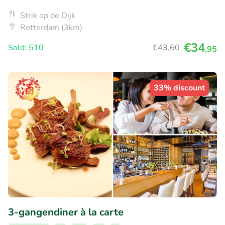
Strik op de Dijk
Rotterdam (3km)
€34
Sold: 510
€43
,60
,95
33% discount
3-gangendiner à la carte