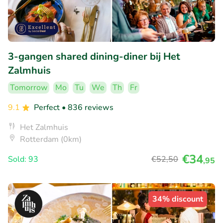
3-gangen shared dining-diner bij Het
Zalmhuis
Tomorrow
Mo
Tu
We
Th
Fr
9.1
Perfect
• 836 reviews
Het Zalmhuis
Rotterdam (0km)
€34
Sold: 93
€52
,50
,95
34% discount