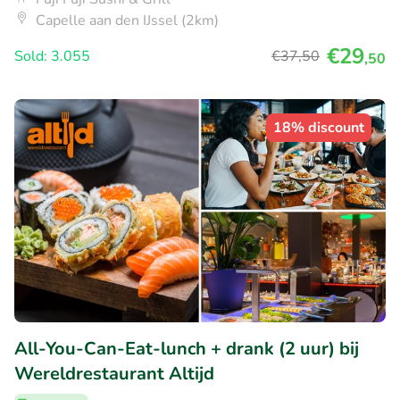
Capelle aan den IJssel (2km)
€29
Sold: 3.055
€37
,50
,50
18% discount
All-You-Can-Eat-lunch + drank (2 uur) bij
Wereldrestaurant Altijd