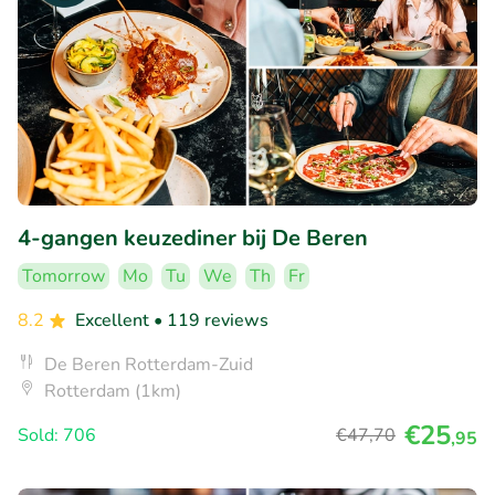
4-gangen keuzediner bij De Beren
Tomorrow
Mo
Tu
We
Th
Fr
8.2
Excellent
• 119 reviews
De Beren Rotterdam-Zuid
Rotterdam (1km)
€25
Sold: 706
€47
,70
,95