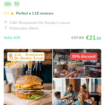
We
Th
9.9
Perfect
• 118 reviews
Café-Restaurant De Gouden Leeuw
Rotterdam (0km)
€21
Sold: 425
€37
,60
,50
39% discount