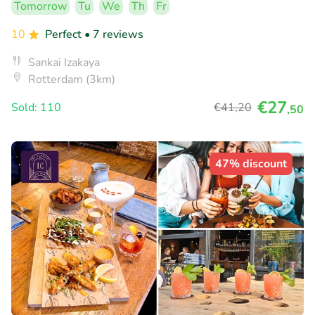
Tomorrow
Tu
We
Th
Fr
10
Perfect
• 7 reviews
Sankai Izakaya
Rotterdam (3km)
€27
Sold: 110
€41
,20
,50
47% discount