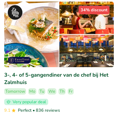
34% discount
3-, 4- of 5-gangendiner van de chef bij Het
Zalmhuis
Tomorrow
Mo
Tu
We
Th
Fr
Very popular deal
9.1
Perfect
• 836 reviews