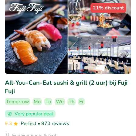
21% discount
All-You-Can-Eat sushi & grill (2 uur) bij Fuji
Fuji
Tomorrow
Mo
Tu
We
Th
Fr
Very popular deal
9.3
Perfect
• 870 reviews
Fuji Fuji Sushi & Grill