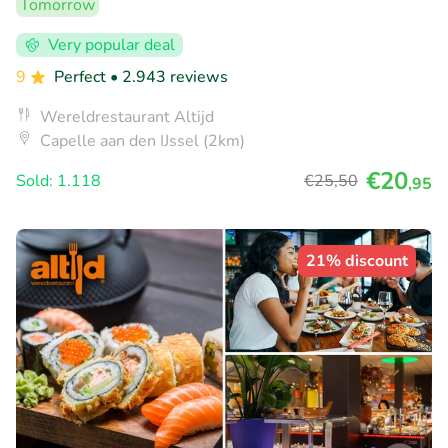
Tomorrow
Very popular deal
9
Perfect
• 2.943 reviews
Wereldrestaurant Altijd
Capelle aan den IJssel (2km)
€20
Sold: 1.118
€25
,50
,95
21% discount