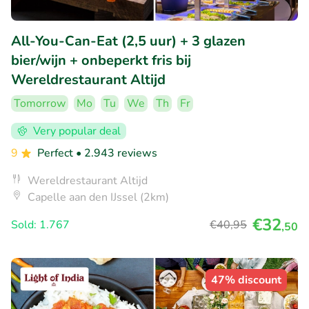
All-You-Can-Eat (2,5 uur) + 3 glazen
bier/wijn + onbeperkt fris bij
Wereldrestaurant Altijd
Tomorrow
Mo
Tu
We
Th
Fr
Very popular deal
9
Perfect
• 2.943 reviews
Wereldrestaurant Altijd
Capelle aan den IJssel (2km)
€32
Sold: 1.767
€40
,95
,50
47% discount