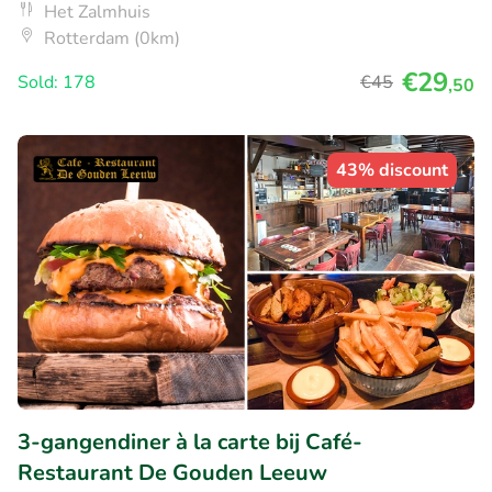
Het Zalmhuis
Rotterdam (0km)
€29
Sold: 178
€45
,50
43% discount
3-gangendiner à la carte bij Café-
Restaurant De Gouden Leeuw