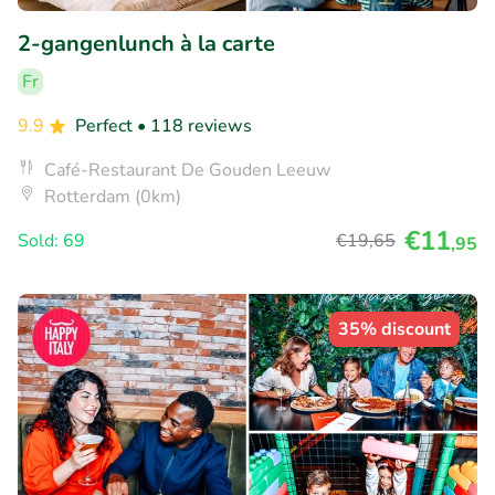
2-gangenlunch à la carte
Fr
9.9
Perfect
• 118 reviews
Café-Restaurant De Gouden Leeuw
Rotterdam (0km)
€11
Sold: 69
€19
,65
,95
35% discount