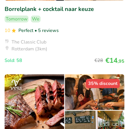
Borrelplank + cocktail naar keuze
Tomorrow
We
10
Perfect
• 5 reviews
The Classic Club
Rotterdam (3km)
€14
Sold: 58
€28
,95
35% discount