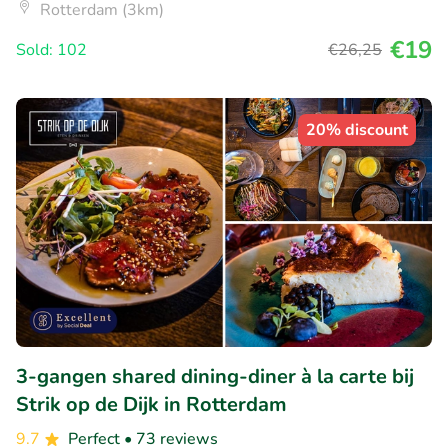
Rotterdam (3km)
€19
Sold: 102
€26
,25
20% discount
3-gangen shared dining-diner à la carte bij
Strik op de Dijk in Rotterdam
9.7
Perfect
• 73 reviews