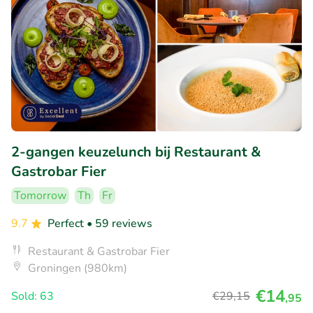
2-gangen keuzelunch bij Restaurant &
Gastrobar Fier
Tomorrow
Th
Fr
9.7
Perfect
• 59 reviews
Restaurant & Gastrobar Fier
Groningen (980km)
€14
Sold: 63
€29
,15
,95