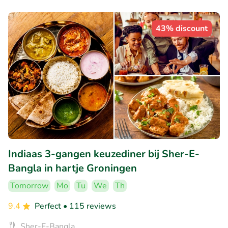
43% discount
Indiaas 3-gangen keuzediner bij Sher-E-
Bangla in hartje Groningen
Tomorrow
Mo
Tu
We
Th
9.4
Perfect
• 115 reviews
Sher-E-Bangla