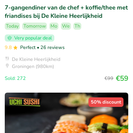
7-gangendiner van de chef + koffie/thee met
friandises bij De Kleine Heerlijkheid
Today
Tomorrow
Mo
We
Th
Very popular deal
9.8
Perfect
• 26 reviews
De Kleine Heerlijkheid
Groningen (980km)
€59
Sold: 272
€99
50% discount