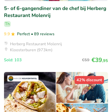
5- of 6-gangendiner van de chef bij Herberg
Restaurant Molenrij
Th
9.9
Perfect
• 89 reviews
Herberg Restaurant Molenrij
Kloosterburen (973km)
€39
Sold: 103
€59
,95
42% discount