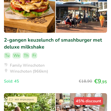
2-gangen keuzelunch of smashburger met
deluxe milkshake
Tu
We
Th
Fr
Family Winschoten
Winschoten (966km)
€9
Sold: 45
€18
,90
,95
45% discount