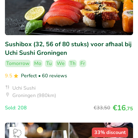
Sushibox (32, 56 of 80 stuks) voor afhaal bij
Uchi Sushi Groningen
Tomorrow
Mo
Tu
We
Th
Fr
9.5
Perfect
• 60 reviews
Uchi Sushi
Groningen (980km)
€16
Sold: 208
€33
,50
,75
33% discount