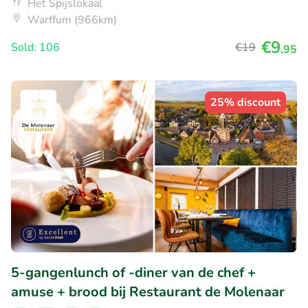
Het Spijslokaal
Warffum (966km)
€9
Sold: 106
€19
,95
25% discount
5-gangenlunch of -diner van de chef +
amuse + brood bij Restaurant de Molenaar