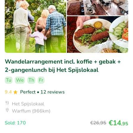
Wandelarrangement incl. koffie + gebak +
2-gangenlunch bij Het Spijslokaal
Tu
We
Th
Fr
9.4
Perfect
• 12 reviews
Het Spijslokaal
Warffum (966km)
€14
Sold: 170
€26
,95
,95