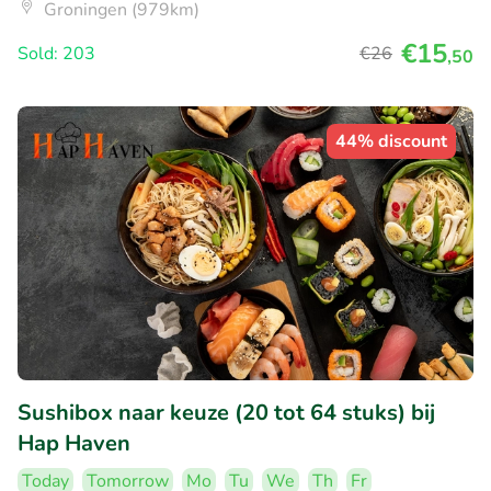
Groningen (979km)
€15
Sold: 203
€26
,50
44% discount
Sushibox naar keuze (20 tot 64 stuks) bij
Hap Haven
Today
Tomorrow
Mo
Tu
We
Th
Fr