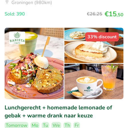
Groningen (980km)
€15
Sold: 390
€26
,25
,50
33% discount
Lunchgerecht + homemade lemonade of
gebak + warme drank naar keuze
Tomorrow
Mo
Tu
We
Th
Fr