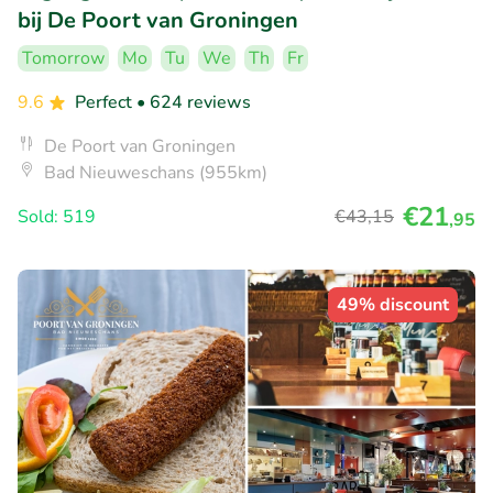
bij De Poort van Groningen
Tomorrow
Mo
Tu
We
Th
Fr
9.6
Perfect
• 624 reviews
De Poort van Groningen
Bad Nieuweschans (955km)
€21
Sold: 519
€43
,15
,95
49% discount