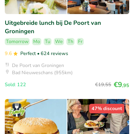
Uitgebreide lunch bij De Poort van
Groningen
Tomorrow
Mo
Tu
We
Th
Fr
9.6
Perfect
• 624 reviews
De Poort van Groningen
Bad Nieuweschans (955km)
€9
Sold: 122
€19
,55
,95
47% discount