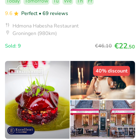
Today
Tomorrow
Tu
We
Th
Fr
9.6
Perfect
• 69 reviews
Hdmona Habesha Restaurant
Groningen (980km)
€22
Sold: 9
€46
,10
,50
40% discount