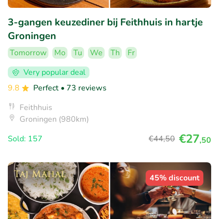
3-gangen keuzediner bij Feithhuis in hartje
Groningen
Tomorrow
Mo
Tu
We
Th
Fr
Very popular deal
9.8
Perfect
• 73 reviews
Feithhuis
Groningen (980km)
€27
Sold: 157
€44
,50
,50
45% discount