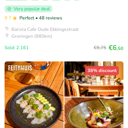
Very popular deal
9.7
Perfect
• 48 reviews
Barista Cafe Oude Ebbingestraat
Groningen (980km)
€6
Sold: 2.161
€9
,75
,50
38% discount