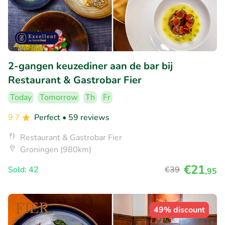
2-gangen keuzediner aan de bar bij
Restaurant & Gastrobar Fier
Today
Tomorrow
Th
Fr
9.7
Perfect
• 59 reviews
Restaurant & Gastrobar Fier
Groningen (980km)
€21
Sold: 42
€39
,95
49% discount