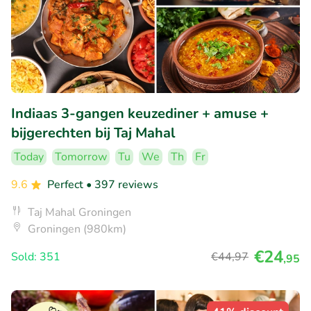
Indiaas 3-gangen keuzediner + amuse +
bijgerechten bij Taj Mahal
Today
Tomorrow
Tu
We
Th
Fr
9.6
Perfect
• 397 reviews
Taj Mahal Groningen
Groningen (980km)
€24
Sold: 351
€44
,97
,95