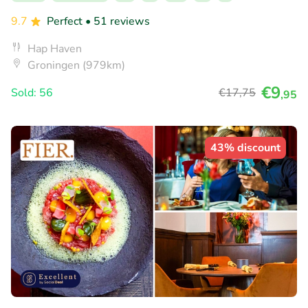
9.7
Perfect
• 51 reviews
Hap Haven
Groningen (979km)
€9
Sold: 56
€17
,75
,95
43% discount