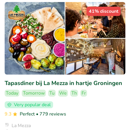
41% discount
Tapasdiner bij La Mezza in hartje Groningen
Today
Tomorrow
Tu
We
Th
Fr
Very popular deal
9.3
Perfect
• 779 reviews
La Mezza