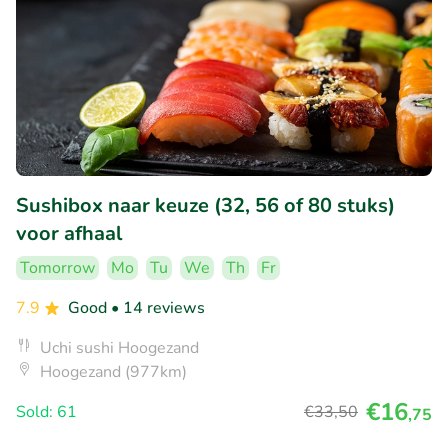
Sushibox naar keuze (32, 56 of 80 stuks)
voor afhaal
Tomorrow
Mo
Tu
We
Th
Fr
7.9
Good
• 14 reviews
Uchi sushi Hoogezand
Hoogezand (977km)
€16
Sold: 61
€33
,50
,75