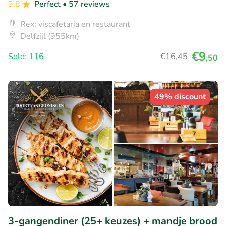
9.8
Perfect
• 57 reviews
Rex: viscafetaria en restaurant
Delfzijl (955km)
€9
Sold: 116
€16
,45
,50
49% discount
3-gangendiner (25+ keuzes) + mandje brood