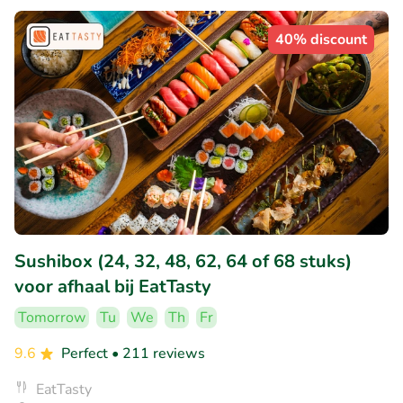
40% discount
Sushibox (24, 32, 48, 62, 64 of 68 stuks)
voor afhaal bij EatTasty
Tomorrow
Tu
We
Th
Fr
9.6
Perfect
• 211 reviews
EatTasty