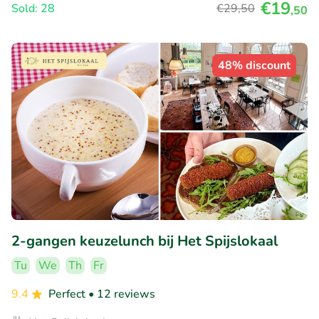
€19
Sold: 28
€29
,50
,50
48% discount
2-gangen keuzelunch bij Het Spijslokaal
Tu
We
Th
Fr
9.4
Perfect
• 12 reviews