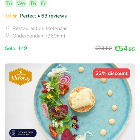
Tu
We
Th
Fr
10
Perfect
• 63 reviews
Restaurant de Molenaar
Onderdendam (969km)
€54
Sold: 149
€73
,50
,95
32% discount