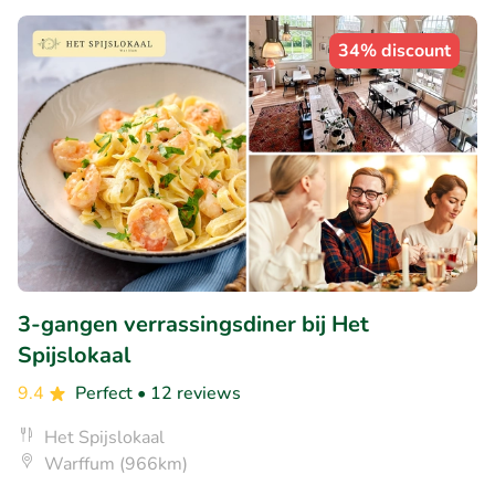
34% discount
3-gangen verrassingsdiner bij Het
Spijslokaal
9.4
Perfect
• 12 reviews
Het Spijslokaal
Warffum (966km)