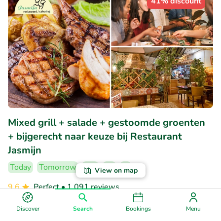
41% discount
Mixed grill + salade + gestoomde groenten
+ bijgerecht naar keuze bij Restaurant
Jasmijn
Today
Tomorrow
We
Th
Fr
View on map
9.6
Perfect
• 1.091 reviews
Restaurant Jasmijn
Discover
Search
Bookings
Menu
Groningen (980km)