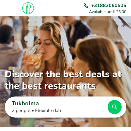
+31882050505
Available until 23:00
Discover the best deals at
the best restaurants
Tukholma
2 people •
Flexible date