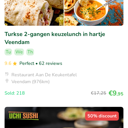
Turkse 2-gangen keuzelunch in hartje
Veendam
Tu
We
Th
9.6
Perfect
• 62 reviews
Restaurant Aan De Keukentafel
Veendam (976km)
€9
Sold: 218
€17
,25
,95
50% discount