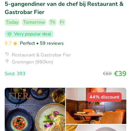
5-gangendiner van de chef bij Restaurant &
Gastrobar Fier
Today
Tomorrow
Th
Fr
Very popular deal
9.7
Perfect
• 59 reviews
Restaurant & Gastrobar Fier
Groningen (980km)
€39
Sold: 393
€69
44% discount