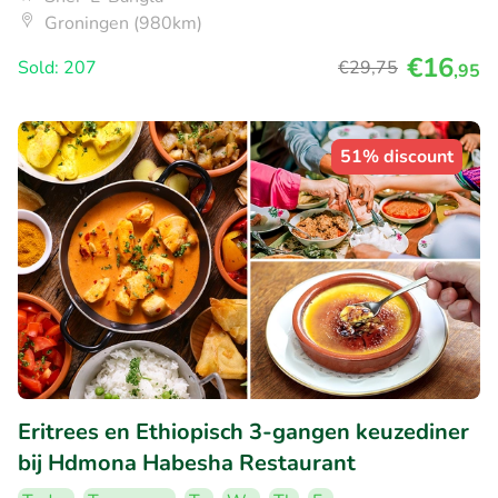
Groningen (980km)
€16
Sold: 207
€29
,75
,95
51% discount
Eritrees en Ethiopisch 3-gangen keuzediner
bij Hdmona Habesha Restaurant