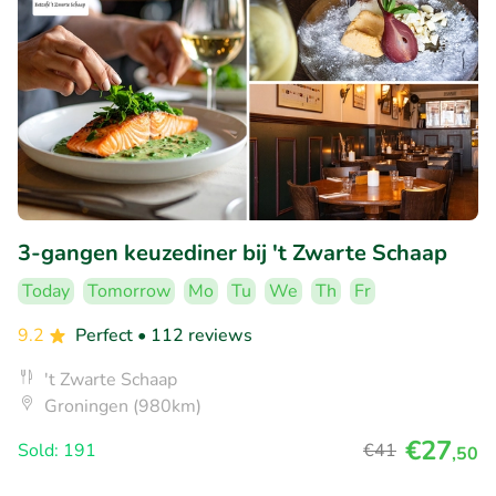
3-gangen keuzediner bij 't Zwarte Schaap
Today
Tomorrow
Mo
Tu
We
Th
Fr
9.2
Perfect
• 112 reviews
't Zwarte Schaap
Groningen (980km)
€27
Sold: 191
€41
,50